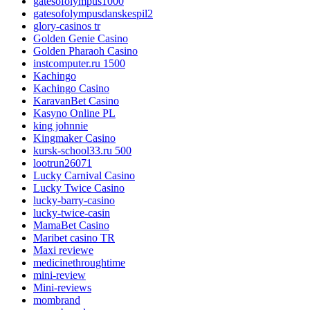
gatesofolympus1000
gatesofolympusdanskespil2
glory-casinos tr
Golden Genie Casino
Golden Pharaoh Casino
instcomputer.ru 1500
Kachingo
Kachingo Casino
KaravanBet Casino
Kasyno Online PL
king johnnie
Kingmaker Casino
kursk-school33.ru 500
lootrun26071
Lucky Carnival Casino
Lucky Twice Casino
lucky-barry-casino
lucky-twice-casin
MamaBet Casino
Maribet casino TR
Maxi reviewe
medicinethroughtime
mini-review
Mini-reviews
mombrand