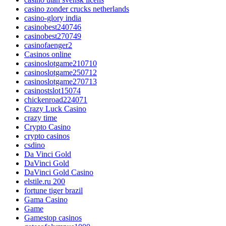
casino zonder crucks netherlands
casino-glory india
casinobest240746
casinobest270749
casinofaenger2
Casinos online
casinoslotgame210710
casinoslotgame250712
casinoslotgame270713
casinostslot15074
chickenroad224071
Crazy Luck Casino
crazy time
Crypto Casino
crypto casinos
csdino
Da Vinci Gold
DaVinci Gold
DaVinci Gold Casino
elstile.ru 200
fortune tiger brazil
Gama Casino
Game
Gamestop casinos