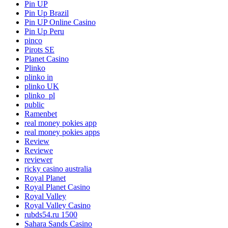
Pin UP
Pin Up Brazil
Pin UP Online Casino
Pin Up Peru
pinco
Pirots SE
Planet Casino
Plinko
plinko in
plinko UK
plinko_pl
public
Ramenbet
real money pokies app
real money pokies apps
Review
Reviewe
reviewer
ricky casino australia
Royal Planet
Royal Planet Casino
Royal Valley
Royal Valley Casino
rubds54.ru 1500
Sahara Sands Casino