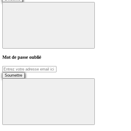
Mot de passe oublié
Soumettre