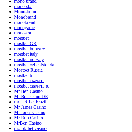
mono brand
mono slot
Mono-brand
Monobrand
monobrend
monogame
monoslot
mostbet
mostbet GR
mostbet hungary
mostbet italy
mostbet norway
mostbet ozbekistonda
Mostbet Russia
mostbet tr
mostbet скачать
mostbet скачать ru
Mr Ben Casino
Mr Bet casino DE
mr jack bet brazil
Mr James Casino
Mr Jones Casino
Mr Run Casino
MrBen Casino
mx-bbrbet-casino