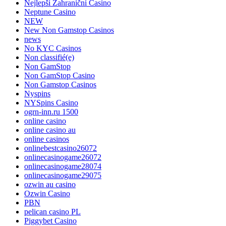
Nejlepší Zahraniční Casino
Neptune Casino
NEW
New Non Gamstop Casinos
news
No KYC Casinos
Non classifié(e)
Non GamStop
Non GamStop Casino
Non Gamstop Casinos
Nyspins
NYSpins Casino
ogrn-inn.ru 1500
online casino
online casino au
online casinos
onlinebestcasino26072
onlinecasinogame26072
onlinecasinogame28074
onlinecasinogame29075
ozwin au casino
Ozwin Casino
PBN
pelican casino PL
Piggybet Casino