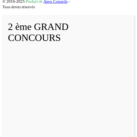
© 2016-2025
Produit de
Apex Conseils
-
Tous droits réservés
2 ème GRAND
CONCOURS