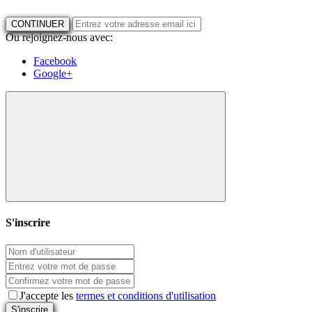
CONTINUER
Ou rejoignez-nous avec:
Facebook
Google+
S'inscrire
J'accepte les
termes et conditions d'utilisation
S'inscrire