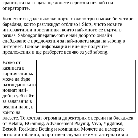
границата на къщата ще донесе сериозна печалба на
операторите.
Бизнесът създаде няколко порта с около три и може би четири
барабана, които разглеждат отблизо i-Slots, чисто новите
интерактивни пристанища, които най-много се въртят в
разказ. Sabongonlinegame.com е най-доброто онлайн
снабдяване с предложения за най-новата мода на sabong в
интернет. Тонове информация и вие ще получите
предложения и ще разберете всичко за уеб sabong.
Всяко от
казината в
горния списък
може да бъде
разгледано като
новият най-
добър уеб сайт
за залагания в
реални пари, в
който да
влезете. Те хостват огромна директория с версии на блекджек
от Belatra, BGaming, Advancement Playing, Vivo, Yggdrasil,
Betsoft, Real-time Betting и компания. Можете да намерите
основни таблици, в противен случай те имат алтернативно