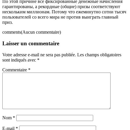
По этой причине все фиксированные денежные начисления
гарантированы, а рекордные (общие) призы соответствуют
нескольким миллионам. Потому что ежеминутно сотни тысяч
пользователей со всего мира не против выиграть главный
приз.
comments
(Aucun commentaire)
Laisser un commentaire
Votre adresse e-mail ne sera pas publiée.
Les champs obligatoires
sont indiqués avec
*
Commentaire
*
Nom
*
E-mail
*