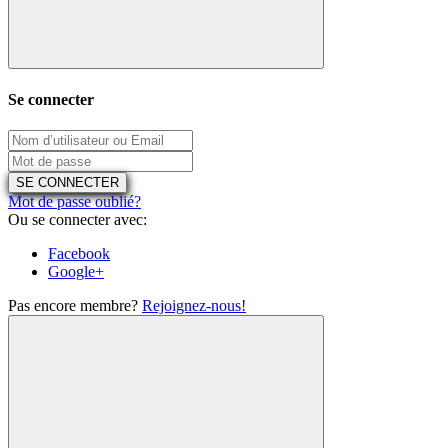
Se connecter
SE CONNECTER
Mot de passe oublié?
Ou se connecter avec:
Facebook
Google+
Pas encore membre?
Rejoignez-nous!