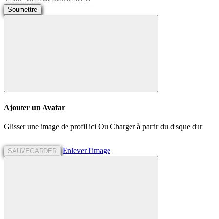
Soumettre
Ajouter un Avatar
Glisser une image de profil ici
Ou
Charger à partir du disque dur
Enlever l'image
SAUVEGARDER