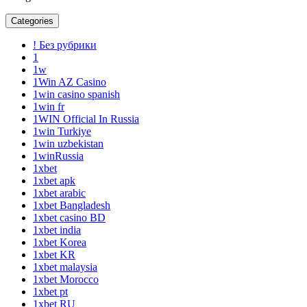
Categories
! Без рубрики
1
1w
1Win AZ Casino
1win casino spanish
1win fr
1WIN Official In Russia
1win Turkiye
1win uzbekistan
1winRussia
1xbet
1xbet apk
1xbet arabic
1xbet Bangladesh
1xbet casino BD
1xbet india
1xbet Korea
1xbet KR
1xbet malaysia
1xbet Morocco
1xbet pt
1xbet RU