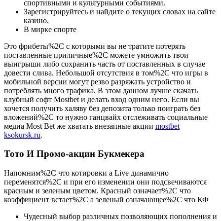
спортивными и культурными событиями.
Зарегистрируйтесь и найдите о текущих словах на сайте
казино.
В мирке спорте
Это фрибеты%2C с которыми вы не тратите потерять
поставленные приличные%2C можете умножить твои
выигрыши либо сохранить часть от поставленных в случае
довести слива. Небольшой отсутствия в том%2C что игры в
мобильной версии могут резво разряжать устройство и
потреблять много трафика. В этом данном лучше скачать
клубный софт Mostbet и делать вход одним него. Если вы
хочется получить халяву без депозита только поиграть без
вложений%2C то нужно ганцвайх отслеживать социальные
медиа Most Bet же хватать внезапные акции
mostbet
ksokursk.ru
.
Тото И Промо-акции Букмекера
Напомним%2C что котировки а Live динамично
переменятся%2C и при его изменении они подсвечиваются
красным и зеленым цветом. Красный означает%2C что
коэффициент встает%2C а зеленый означающее%2C что КФ
Чудесный выбор различных позволяющих пополнения и