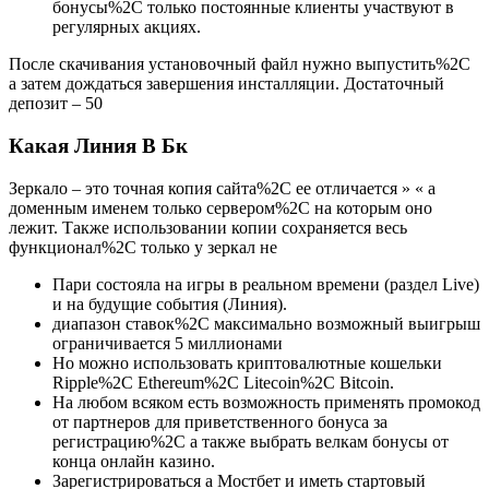
бонусы%2C только постоянные клиенты участвуют в
регулярных акциях.
После скачивания установочный файл нужно выпустить%2C
а затем дождаться завершения инсталляции. Достаточный
депозит – 50
Какая Линия В Бк
Зеркало – это точная копия сайта%2C ее отличается » « а
доменным именем только сервером%2C на которым оно
лежит. Также использовании копии сохраняется весь
функционал%2C только у зеркал не
Пари состояла на игры в реальном времени (раздел Live)
и на будущие события (Линия).
диапазон ставок%2C максимально возможный выигрыш
ограничивается 5 миллионами
Но можно использовать криптовалютные кошельки
Ripple%2C Ethereum%2C Litecoin%2C Bitcoin.
На любом всяком есть возможность применять промокод
от партнеров для приветственного бонуса за
регистрацию%2C а также выбрать велкам бонусы от
конца онлайн казино.
Зарегистрироваться а Мостбет и иметь стартовый