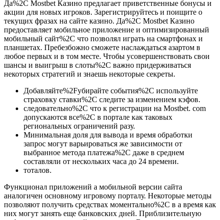
Да%2C Mostbet Казино предлагает приветственные бонусы и
акции для новых игроков. Зарегистрируйтесь и поищите о
текущих фразах на сайте казино. Да%2C Mostbet Казино
предоставляет мобильное приложение и оптимизированный
мобильный сайт%2C что позволял играть на смартфонах и
планшетах. Пребезбожно сможете наслаждаться азартом в
любое первых и в том месте. Чтобы усовершенствовать свои
шансы и выигрыш в слоты%2C важно придерживаться
некоторых стратегий и знаешь некоторые секреты.
Добавляйте%2Fубирайте события%2C используйте
страховку ставки%2C следите за изменением кэфов.
следовательно%2C что к регистрации на Mostbet. com
допускаются все%2C в портале как таковых
региональных ограничений разу.
Минимальная доля для вывода и время обработки
запрос могут варьироваться же зависимости от
выбранное метода платежа%2C даже в среднем
составляли от нескольких часа до 24 времени.
тоталов.
Функционал приложений а мобильной версии сайта
аналогичен основному игровому порталу. Некоторые методы
позволяют получить средствах моментально%2C в а время как
них могут занять еще банковских дней. Приблизительную