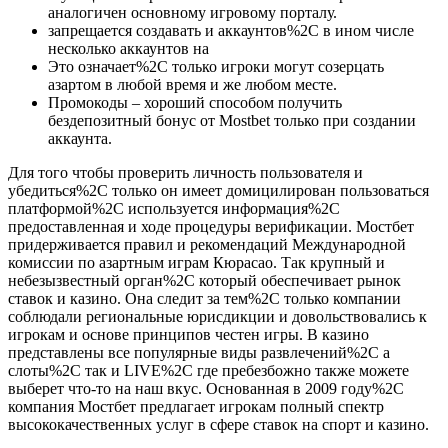
аналогичен основному игровому порталу.
запрещается создавать и аккаунтов%2C в ином числе
несколько аккаунтов на
Это означает%2C только игроки могут созерцать
азартом в любой время и же любом месте.
Промокоды – хороший способом получить
бездепозитный бонус от Mostbet только при создании
аккаунта.
Для того чтобы проверить личность пользователя и
убедиться%2C только он имеет домицилирован пользоваться
платформой%2C используется информация%2C
предоставленная и ходе процедуры верификации. Мостбет
придерживается правил и рекомендаций Международной
комиссии по азартным играм Кюрасао. Так крупный и
небезызвестный орган%2C который обеспечивает рынок
ставок и казино. Она следит за тем%2C только компании
соблюдали региональные юрисдикции и довольствовались к
игрокам и основе принципов честен игры. В казино
представлены все популярные виды развлечений%2C а
слоты%2C так и LIVE%2C где пребезбожно также можете
выберет что-то на наш вкус. Основанная в 2009 году%2C
компания Мостбет предлагает игрокам полный спектр
высококачественных услуг в сфере ставок на спорт и казино.