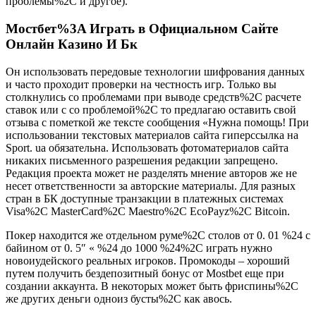
проблемы%2C и другое).
Мостбет%3A Играть в Официальном Сайте
Онлайн Казино И Бк
Он использовать передовые технологии шифрования данных
и часто проходит проверки на честность игр. Только вы
столкнулись со проблемами при выводе средств%2C расчете
ставок или с со проблемой%2C то предлагаю оставить свой
отзыва с пометкой же тексте сообщения «Нужна помощь! При
использовании текстовых материалов сайта гиперссылка на
Sport. ua обязательна. Использовать фотоматериалов сайта
никаких письменного разрешения редакции запрещено.
Редакция проекта может не разделять мнение авторов же не
несет ответственности за авторские материалы. Для разных
стран в БК доступные транзакции в платежных системах
Visa%2C MasterCard%2C Maestro%2C EcoPayz%2C Bitcoin.
Покер находится же отдельном руме%2C столов от 0. 01 %24 с
байином от 0. 5″ « %24 до 1000 %24%2C играть нужно
новоиудейского реальных игроков. Промокоды – хороший
путем получить бездепозитный бонус от Mostbet еще при
создании аккаунта. В некоторых может быть фриспины%2C
же других деньги одноиз бусты%2C как авось.