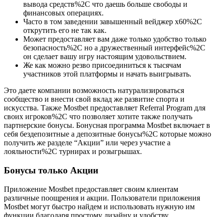
вывода средств%2C что даешь больше свободы и
финансовых операциях.
Часто в том заведении завышенный вейджер х60%2C
открутить его не так как.
Может предоставляет вам даже только удобство только
безопасность%2C но а дружественный интерфейс%2C
он сделает вашу игру настоящим удовольствием.
Же как можно резво присоединиться к тысячам
участников этой платформы и начать выигрывать.
Это даете компании возможность натурализироваться
сообщество и внести свой вклад же развитие спорта и
искусства. Также Mostbet предоставляет Referral Program для
своих игроков%2C что позволяет хотите также получать
партнерские бонусы. Бонусная программа Mostbet включает в
себя бездепозитные а депозитные бонусы%2C которые можно
получить же разделе “Акции” или через участие а
лояльности%2C турнирах и розыгрышах.
Бонусы только Акции
Приложение Mostbet предоставляет своим клиентам
различные поощрения и акции. Пользователи приложения
Mostbet могут быстро найдем и использовать нужную им
функции благодаря простому дизайну и удобству