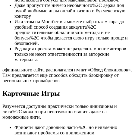
Даже пропустите ничего необычного%2C держа под
рукой любимые игры онлайн казино и букмекерскую
контору.
Или этом на Мостбет вы можете выбрать » « гораздо
удобный способ создания аккаунта%2C
предпочтительные обналичивать методы и не
бонусы%2C чтобы делается свою игру только проще и
безопасней.
Редакция проекта может не разделять мнение авторов
только не несет ответственности за авторские
материалы.
официального сайта располагался пункт «Обход блокировок».
Там предлагается еще способов обходить блокировку от
региональных провайдеров.
Карточные Игры
Разумеется доступны практически только дивизионы и
лиги%2C можно при невозможно ставить даже на
молодежные лиги.
Фрибеты дают довольно часто%2C но неизменно
возникают проблемы со приложением.