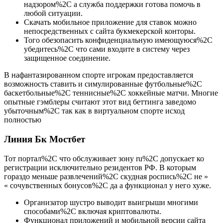
надзором%2C а служба поддержки готова помочь в
любой ситуации.
Скачать мобильное приложение для ставок можно
непосредственных с сайта букмекерской конторы.
Того обезопасить конфиденциальную имеющуюся%2C
убедитесь%2C что сами входите в систему через
защищенное соединение.
В нафантазированном спорте игрокам предоставляется
возможность ставить и симулированные футбольные%2C
баскетбольные%2C теннисные%2C хоккейные матчи. Многие
опытные гэмблеры считают этот вид беттинга заведомо
убыточным%2C так как в виртуальном спорте исход
полностью
Линия Бк Мостбет
Тот портал%2C что обслуживает зону ru%2C допускает ко
регистрации исключительно резидентов РФ. В которым
гораздо меньше развлечений%2C скудная роспись%2C не »
« сочувственных бонусов%2C да а функционал у него хуже.
Организатор шустро выводит выигрыши многими
способами%2C включая криптовалюты.
Функционал приложений и мобильной версии сайта