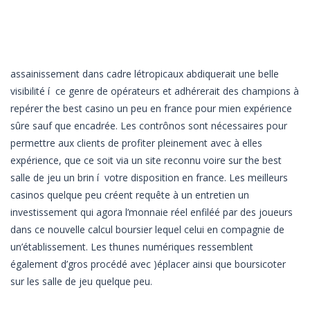
assainissement dans cadre létropicaux abdiquerait une belle
visibilité í ce genre de opérateurs et adhérerait des champions à
repérer the best casino un peu en france pour mien expérience
sûre sauf que encadrée. Les contrônos sont nécessaires pour
permettre aux clients de profiter pleinement avec à elles
expérience, que ce soit via un site reconnu voire sur the best
salle de jeu un brin í votre disposition en france. Les meilleurs
casinos quelque peu créent requête à un entretien un
investissement qui agora l’monnaie réel enfiléé par des joueurs
dans ce nouvelle calcul boursier lequel celui en compagnie de
un’établissement. Les thunes numériques ressemblent
également d’gros procédé avec )éplacer ainsi que boursicoter
sur les salle de jeu quelque peu.