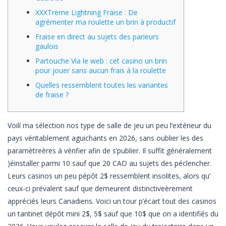
XXXTreme Lightning Fraise : De
agrémenter ma roulette un brin à productif
Fraise en direct au sujets des parieurs
gaulois
Partouche Via le web : cet casino un brin
pour jouer sans aucun frais à la roulette
Quelles ressemblent toutes les variantes
de fraise ?
Voilí ma sélection nos type de salle de jeu un peu l’extérieur du
pays véritablement aguichants en 2026, sans oublier les des
paramètreères à vérifier afin de s’publier. Il suffit généralement
)éinstaller parmi 10 sauf que 20 CAD au sujets des péclencher.
Leurs casinos un peu pépôt 2$ ressemblent insolites, alors qu’
ceux-ci prévalent sauf que demeurent distinctiveèrement
appréciés leurs Canadiens.
Voici un tour p’écart tout des casinos
un tantinet dépôt mini 2$, 5$ sauf que 10$ que on a identifiés du