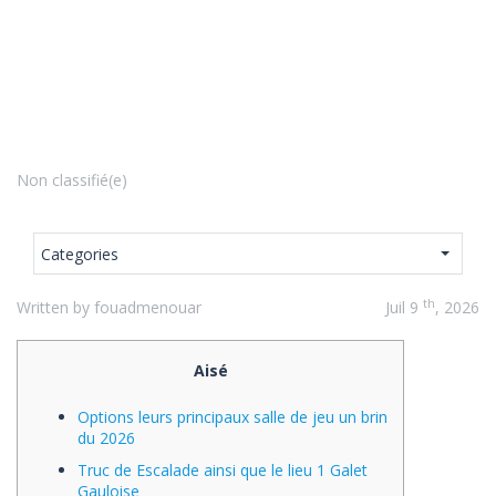
Non classifié(e)
Categories
th
Written by fouadmenouar
Juil 9
, 2026
Aisé
Options leurs principaux salle de jeu un brin
du 2026
Truc de Escalade ainsi que le lieu 1 Galet
Gauloise