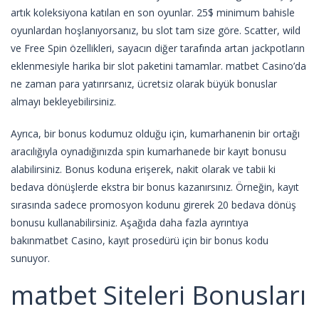
artık koleksiyona katılan en son oyunlar. 25$ minimum bahisle
oyunlardan hoşlanıyorsanız, bu slot tam size göre. Scatter, wild
ve Free Spin özellikleri, sayacın diğer tarafında artan jackpotların
eklenmesiyle harika bir slot paketini tamamlar. matbet Casino’da
ne zaman para yatırırsanız, ücretsiz olarak büyük bonuslar
almayı bekleyebilirsiniz.
Ayrıca, bir bonus kodumuz olduğu için, kumarhanenin bir ortağı
aracılığıyla oynadığınızda spin kumarhanede bir kayıt bonusu
alabilirsiniz. Bonus koduna erişerek, nakit olarak ve tabii ki
bedava dönüşlerde ekstra bir bonus kazanırsınız. Örneğin, kayıt
sırasında sadece promosyon kodunu girerek 20 bedava dönüş
bonusu kullanabilirsiniz. Aşağıda daha fazla ayrıntıya
bakınmatbet Casino, kayıt prosedürü için bir bonus kodu
sunuyor.
matbet Siteleri Bonusları