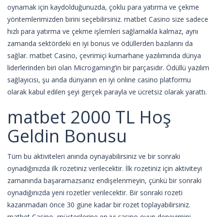
oynamak için kaydolduğunuzda, çoklu para yatırma ve çekme
yöntemlerimizden birini seçebilirsiniz. matbet Casino size sadece
hızlı para yatırma ve çekme işlemleri sağlamakla kalmaz, aynı
zamanda sektördeki en iyi bonus ve ödüllerden bazılarını da
sağlar. matbet Casino, çevrimiçi kumarhane yazılımında dünya
liderlerinden biri olan Microgaming’in bir parçasıdır. Ödüllü yazılım
sağlayıcısı, şu anda dünyanın en iyi online casino platformu
olarak kabul edilen şeyi gerçek parayla ve ücretsiz olarak yarattı.
matbet 2000 TL Hoş
Geldin Bonusu
Tüm bu aktiviteleri anında oynayabilirsiniz ve bir sonraki
oynadığınızda ilk rozetiniz verilecektir. İlk rozetiniz için aktiviteyi
zamanında başaramazsanız endişelenmeyin, çünkü bir sonraki
oynadığınızda yeni rozetler verilecektir. Bir sonraki rozeti
kazanmadan önce 30 güne kadar bir rozet toplayabilirsiniz.
matbet Casino, müşterilerine en iyi casino oyun deneyimini