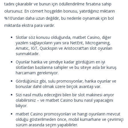
tadını çıkarabilir ve bunun için ödüllendirilme fırsatına sahip
olursunuz. En cömert hoşgeldin bonusu, yatırdığınız miktarın
%10’undan daha uzun değildir, bu nedenle oynamak için bol
miktarda ekstra para vardır.
Slotlar söz konusu olduğunda, matbet Casino, diğer
yazılım sağlayıcıların yanı sıra NetEnt, Microgaming,
Amatic, IGT, Quickspin ve Aristocrat’tan slot oyunları
sunmaktadır.
Oyunlar harika ve şimdiye kadar gördüğüm en iyi
slotlardan bazılarına sahipler ve bu siteye asla bir kuruş
harcamam gerekmiyor.
Gördüğünüz gibi, sulu promosyonlar, harika oyunlar ve
bonuslar dahil olmak üzere birçok avantajı var.
Sizi nasıl mutlu edeceğini bilen bir slot makinesi arıyor
olabilirsiniz – ve matbet Casino bunu nasıl yapacağını
biliyor.
matbet Casino promosyonları ve hangi oyunların mevcut
olduğu gösterilmeden önce, mobil kumarhane ve çevrimiçi
sürüm arasında seçim yapabilirler.