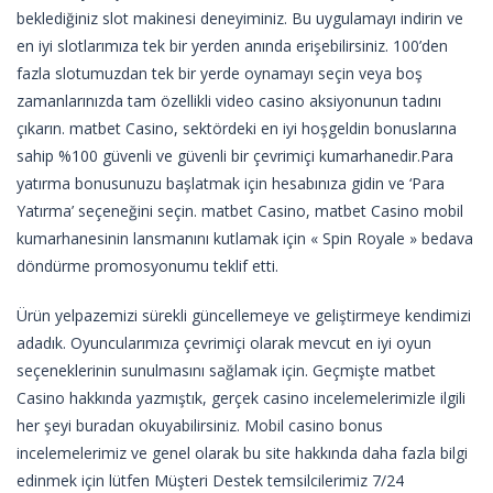
beklediğiniz slot makinesi deneyiminiz. Bu uygulamayı indirin ve
en iyi slotlarımıza tek bir yerden anında erişebilirsiniz. 100’den
fazla slotumuzdan tek bir yerde oynamayı seçin veya boş
zamanlarınızda tam özellikli video casino aksiyonunun tadını
çıkarın. matbet Casino, sektördeki en iyi hoşgeldin bonuslarına
sahip %100 güvenli ve güvenli bir çevrimiçi kumarhanedir.Para
yatırma bonusunuzu başlatmak için hesabınıza gidin ve ‘Para
Yatırma’ seçeneğini seçin. matbet Casino, matbet Casino mobil
kumarhanesinin lansmanını kutlamak için « Spin Royale » bedava
döndürme promosyonumu teklif etti.
Ürün yelpazemizi sürekli güncellemeye ve geliştirmeye kendimizi
adadık. Oyuncularımıza çevrimiçi olarak mevcut en iyi oyun
seçeneklerinin sunulmasını sağlamak için. Geçmişte matbet
Casino hakkında yazmıştık, gerçek casino incelemelerimizle ilgili
her şeyi buradan okuyabilirsiniz. Mobil casino bonus
incelemelerimiz ve genel olarak bu site hakkında daha fazla bilgi
edinmek için lütfen Müşteri Destek temsilcilerimiz 7/24