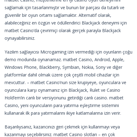
sağlamak için tasarlanmıştır ve bunun bir parçası da tutarlı ve
güvenilir bir oyun ortamı sağlamaktır. Alternatif olarak,
alabileceğiniz en özgün ve ödüllendirici Blackjack deneyimi için
matbet Casino’da çevrimiçi olarak gerçek parayla Blackjack
oynayabilirsiniz.
Yazılım sağlayıcısı Microgaming izin vermediği için oyunların çoğu
demo modunda oynanamaz. matbet Casino, Android, Apple,
Windows Phone, Blackberry, Symbian, Nokia, Sony ve diğer
platformlar dahil olmak üzere çok çeşitli mobil cihazlar için
mevcuttur. – matbet Casino’nun size krupiyeye, oyunculara ve
oyunculara karşı oynamanız için Blackjack, Rulet ve Casino
Hold’em’in canlı bir versiyonunu getirdiği canlı casino. matbet
Casino, yeni oyuncuların para yatırma eşleştirme sistemini
kullanarak ilk para yatırmalarını ikiye katlamalarına izin verir.
Başarılıysanız, kazancınızı geri çekmek için kullanmayı veya
kazanmayı seçebilirsiniz. matbet Casino slotları – en çok