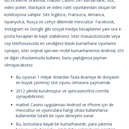
Bu inceleme sırasında, matbet Casino 247 kumarhane, slot,
video poker, blackjack ve video rulet oyunlarından oluşan bir
koleksiyona sahiptir. Site İngilizce, Fransızca, Almanca,
İspanyolca, Rusça ve Lehçe dillerinde mevcuttur. Facebook,
Instagram ve Google gibi sosyal medya hesaplarının yanı sıra e-
posta hesapları ile kayıt olabilirsiniz. İster masaüstünüzde veya
cep telefonunuzda en sevdiğiniz klasik kumarhane oyunlarını
oynayın, ister orijinal spin.win mobil kumarhanemizi Android, iOS
ve diğer cihazlarınızda kullanın, bunu yaptığınıza pişman
olmayacaksınız.
Bu oyunun 1 milyar dolardan fazla ikramiye ile dünyanın
en büyük çevrimiçi slot oyunu olmasına şaşmamalı.
2012 yılında kurulmuştur ve spincasinofirst.com’da
oynayabilirsiniz.
matbet Casino uygulaması Android ve iPhone için de
mevcuttur ve oyunculara hangi cihazı kullanırlarsa
kullansınlar tutarlı bir oyun deneyimi sunar.
Bu, bonuslara dayalı bir kumarhanedir, para yatırma