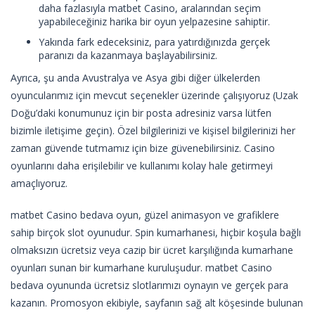
daha fazlasıyla matbet Casino, aralarından seçim
yapabileceğiniz harika bir oyun yelpazesine sahiptir.
Yakında fark edeceksiniz, para yatırdığınızda gerçek
paranızı da kazanmaya başlayabilirsiniz.
Ayrıca, şu anda Avustralya ve Asya gibi diğer ülkelerden
oyuncularımız için mevcut seçenekler üzerinde çalışıyoruz (Uzak
Doğu’daki konumunuz için bir posta adresiniz varsa lütfen
bizimle iletişime geçin). Özel bilgilerinizi ve kişisel bilgilerinizi her
zaman güvende tutmamız için bize güvenebilirsiniz. Casino
oyunlarını daha erişilebilir ve kullanımı kolay hale getirmeyi
amaçlıyoruz.
matbet Casino bedava oyun, güzel animasyon ve grafiklere
sahip birçok slot oyunudur. Spin kumarhanesi, hiçbir koşula bağlı
olmaksızın ücretsiz veya cazip bir ücret karşılığında kumarhane
oyunları sunan bir kumarhane kuruluşudur. matbet Casino
bedava oyununda ücretsiz slotlarımızı oynayın ve gerçek para
kazanın. Promosyon ekibiyle, sayfanın sağ alt köşesinde bulunan