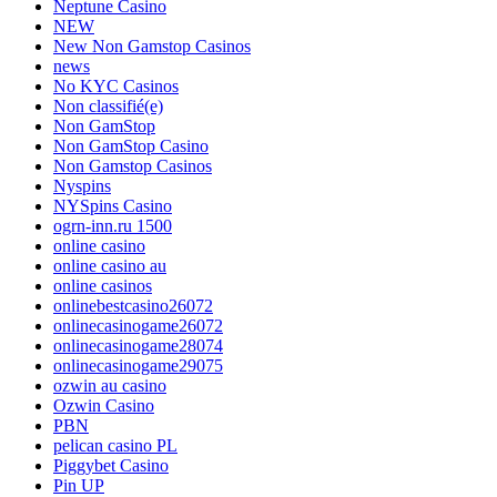
Neptune Casino
NEW
New Non Gamstop Casinos
news
No KYC Casinos
Non classifié(e)
Non GamStop
Non GamStop Casino
Non Gamstop Casinos
Nyspins
NYSpins Casino
ogrn-inn.ru 1500
online casino
online casino au
online casinos
onlinebestcasino26072
onlinecasinogame26072
onlinecasinogame28074
onlinecasinogame29075
ozwin au casino
Ozwin Casino
PBN
pelican casino PL
Piggybet Casino
Pin UP