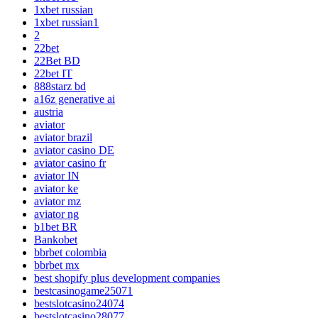
1xbet russian
1xbet russian1
2
22bet
22Bet BD
22bet IT
888starz bd
a16z generative ai
austria
aviator
aviator brazil
aviator casino DE
aviator casino fr
aviator IN
aviator ke
aviator mz
aviator ng
b1bet BR
Bankobet
bbrbet colombia
bbrbet mx
best shopify plus development companies
bestcasinogame25071
bestslotcasino24074
bestslotcasino28077