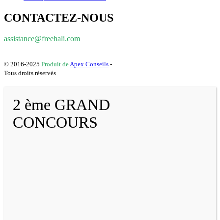
CONTACTEZ-NOUS
assistance@freehali.com
© 2016-2025
Produit de
Apex Conseils
-
Tous droits réservés
2 ème GRAND
CONCOURS