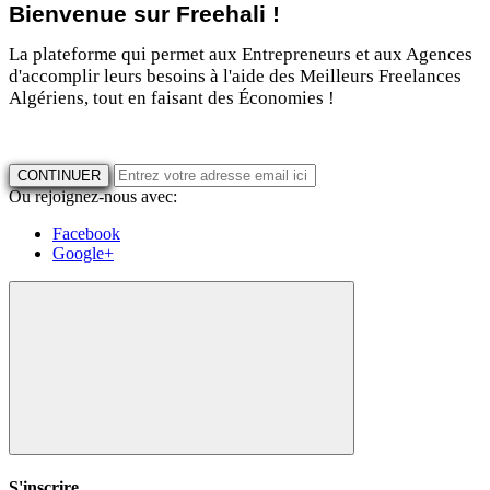
Bienvenue sur Freehali !
La plateforme qui permet aux Entrepreneurs et aux Agences
d'accomplir leurs besoins à l'aide des Meilleurs Freelances
Algériens, tout en faisant des Économies !
CONTINUER
Ou rejoignez-nous avec:
Facebook
Google+
S'inscrire