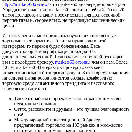
https://markets60.review/
что markets60 не очередной лохотрон.
Учредители компании markets60 вложили в её сайт более 20
тысяч долларов, а значит, проект создан для долгосрочной
перспективы и, скорее всего, не преследует мошеннических
целей.
И, к сожалению, мне пришлось изучать их собственные
торговые платформы т.к. Если вы привыкли к этой
платформе, то переход будет болезненным. Весь
документооборот и верификация проходят без
дополнительных усилий. Если сказать с иронией, то скорее
вы не подойдете брокеру,
markets60 отзывы
чем он вам. Более
40 лет markets60 (Интерактив Брокерс) оказывает
инвестиционные и брокерские услуги. За это время компания
на основании запросов клиентов создала комфортную
торговую среду для активного трейдинга и пассивного
размещения капитала.
Также от работы с проектом отталкивает множество
негативных отзывов.
Сетях, расскажите и друзьям – это лучшая благодарность
нам!
Международный инвестиционный брокер,
предлагающий торговлю на 135 рынках и множество
инструментов в помощь начинающим и