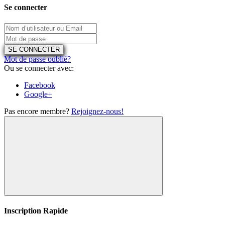
Se connecter
SE CONNECTER
Mot de passe oublié?
Ou se connecter avec:
Facebook
Google+
Pas encore membre?
Rejoignez-nous!
Inscription Rapide