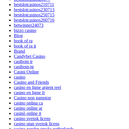
bestslotcasinos210711
bestslotcasinos230713
bestslotcasinos250715
bestslotcasinos260716
betwinner24073
bizzo casino
Blog
book of ra
book of ra it
Brand
Candybet Casino
casibom tr
casibom-tg
Casini Online
casino
Casino and Friends
casino en ligne argent reel
casino en ligne fr
Casino non gamstop
casino onlina ca
casino online ar
casinò online it
casino svensk licens
casino utan svensk licens
casino zonder crucks netherlands