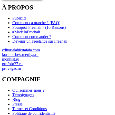
À PROPOS
Publicité
Comment ça marche ? (FAQ)
Pourquoi Freehali ? (10 Raisons)
#MadeInFreehali
Comment commander ?
Devenir un Freelance sur Freehali
editorialabiertafaia.com
koridor-bessmertiya.ru
monhist.ru
profobr27.ru
provegas.ru
COMPAGNIE
Qui sommes-nous ?
Témoignages
Blog
Presse
Termes et Conditions
Politique de confidentialité