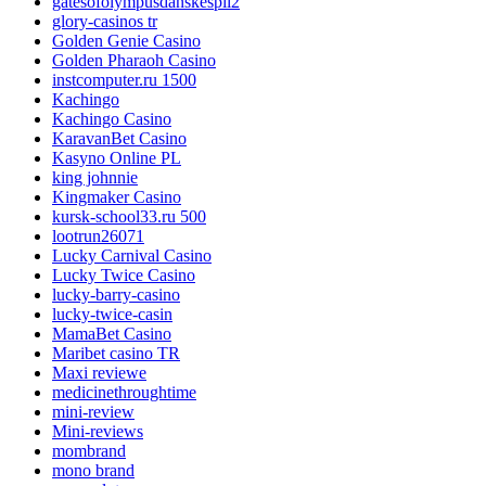
gatesofolympusdanskespil2
glory-casinos tr
Golden Genie Casino
Golden Pharaoh Casino
instcomputer.ru 1500
Kachingo
Kachingo Casino
KaravanBet Casino
Kasyno Online PL
king johnnie
Kingmaker Casino
kursk-school33.ru 500
lootrun26071
Lucky Carnival Casino
Lucky Twice Casino
lucky-barry-casino
lucky-twice-casin
MamaBet Casino
Maribet casino TR
Maxi reviewe
medicinethroughtime
mini-review
Mini-reviews
mombrand
mono brand