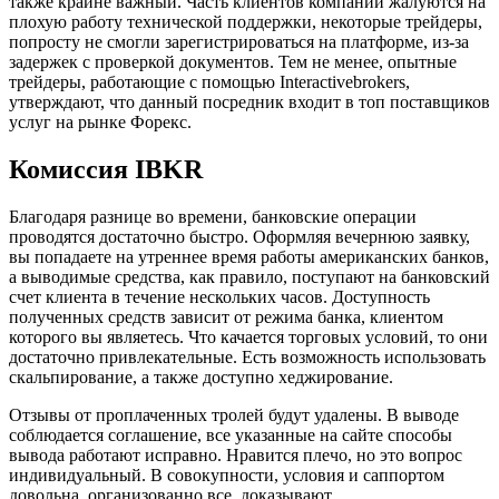
также крайне важный. Часть клиентов компании жалуются на
плохую работу технической поддержки, некоторые трейдеры,
попросту не смогли зарегистрироваться на платформе, из-за
задержек с проверкой документов. Тем не менее, опытные
трейдеры, работающие с помощью Interactivebrokers,
утверждают, что данный посредник входит в топ поставщиков
услуг на рынке Форекс.
Комиссия IBKR
Благодаря разнице во времени, банковские операции
проводятся достаточно быстро. Оформляя вечернюю заявку,
вы попадаете на утреннее время работы американских банков,
а выводимые средства, как правило, поступают на банковский
счет клиента в течение нескольких часов. Доступность
полученных средств зависит от режима банка, клиентом
которого вы являетесь. Что качается торговых условий, то они
достаточно привлекательные. Есть возможность использовать
скальпирование, а также доступно хеджирование.
Отзывы от проплаченных тролей будут удалены. В выводе
соблюдается соглашение, все указанные на сайте способы
вывода работают исправно. Нравится плечо, но это вопрос
индивидуальный. В совокупности, условия и саппортом
довольна, организованно все, доказывают,