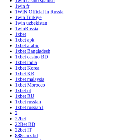
1win casino spanish
1win fr
1WIN Official In Russia
1win Turkiye
1win uzbekistan
1winRussia
1xbet
1xbet apk
1xbet arabic
1xbet Bangladesh
1xbet casino BD
1xbet india
1xbet Korea
1xbet KR
1xbet malaysia
1xbet Morocco
1xbet pt
1xbet RU
1xbet russian
1xbet russian1
2
22bet
22Bet BD
22bet IT
888starz bd