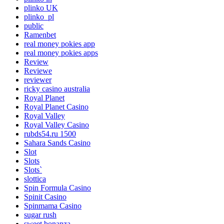
plinko UK
plinko_pl
public
Ramenbet
real money pokies app
real money pokies apps
Review
Reviewe
reviewer
ricky casino australia
Royal Planet
Royal Planet Casino
Royal Valley
Royal Valley Casino
rubds54.ru 1500
Sahara Sands Casino
Slot
Slots
Slots`
slottica
Spin Formula Casino
Spinit Casino
Spinmama Casino
sugar rush
sweet bonanza