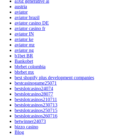
a16z generative ai
austria
aviator
aviator brazil
aviator casino DE
aviator casino fr
aviator IN
aviator ke
aviator mz
aviator ng
b1bet BR
Bankobet
bbrbet colombia
bbrbet mx
best shopify plus development companies
bestcasinogame25071
bestslotcasino24074
bestslotcasino28077
bestslotcasinos210711
bestslotcasinos230713
bestslotcasinos250715
bestslotcasinos260716
betwinner24073
bizzo casino
Blog