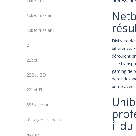
1xbet RU
intéressante
Netb
1xbet russian
résu
1xbet russian1
Distraire d
2
différence. 
déroulent pr
22bet
telle transp
gaming de ré
22Bet BD
pareil des 
prime avec 
22bet IT
Unib
888starz bd
prof
a16z generative ai
í du
austria