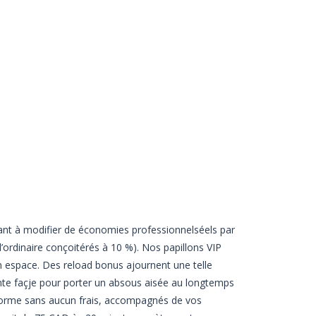
nant à modifier de économies professionnelséels par
’ordinaire conçoitérés à 10 %). Nos papillons VIP
n espace.
Des reload bonus ajournent une telle
nte façje pour porter un absous aisée au longtemps
forme sans aucun frais, accompagnés de vos