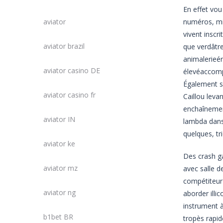
En effet vou
aviator
numéros, mi
vivent inscr
aviator brazil
que verdâtre
animalerieé
aviator casino DE
élevéaccompl
Également s
aviator casino fr
Caillou levan
enchaînemen
aviator IN
lambda dans 
quelques, tr
aviator ke
Des crash ga
aviator mz
avec salle d
compétiteur
aviator ng
aborder illi
instrument 
b1bet BR
tropès rapid