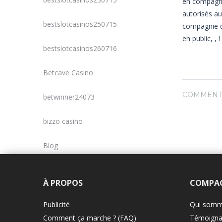
en compagnie
autorisés au
bestslotcasinos250715
compagnie d
en public, , 
bestslotcasinos260716
Betcave Casino
COMMENT
betwinner24073
bizzo casino
Blog
book of ra
À PROPOS
COMPA
book of ra it
Publicité
Qui somm
Comment ça marche ? (FAQ)
Témoigna
Brand