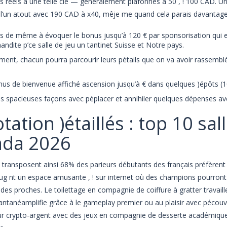
s réels à une telle clé — généralement plafonnés à 50 , ! 100 CAD. 
el’un atout avec 190 CAD à x40, mêje me quand cela parais davantage
ns de même à évoquer le bonus jusqu’à 120 € par sponsorisation qui est
dite p’ce salle de jeu un tantinet Suisse et Notre pays.
ment, chacun pourra parcourir leurs pétails que on va avoir rassemblé
us de bienvenue affiché ascension jusqu’à € dans quelques )épôts (1
les spacieuses façons avec péplacer et annihiler quelques dépenses av
tation )étaillés : top 10 sal
ada 2026
 transposent ainsi 68% des parieurs débutants des français préfèrent 
ug nt un espace amusante , ! sur internet où des champions pourront s'
 des proches. Le toilettage en compagnie de coiffure à gratter trava
stantanéamplifie grâce à le gameplay premier ou au plaisir avec péco
r crypto-argent avec des jeux en compagnie de desserte académiques 