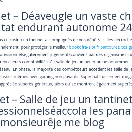
s.
et – Déaveugle un vaste cho
ltat endurant autonome 24
ans ce casino un tantinet accompagnés de vos dépôts et des décroche
Finalement, pour protéger le meilleur
bookofra-slot.fr parcourez ces g
ofessionnelségulièrement jugementéconviens par des organismes indéd
arence leurs comptabilités. Ce salle de jeu un peu marche notamment gr
seau. En phase, la majorité des compétiteurs accèdent les salle de j
websites mêmes avec gaming non payants. Super habituellement mégaè
appréciée superès généreux, alors qu’ se montrent également superès 
et – Salle de jeu un tantine
essionnelséaccola les panam
 monsieurêje me blog