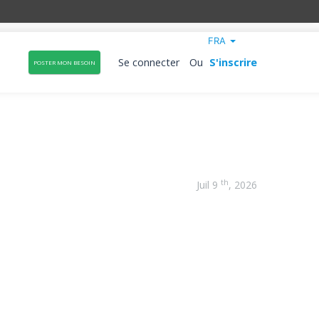
FRA
Se connecter
Ou
S'inscrire
POSTER MON BESOIN
th
Juil 9
, 2026