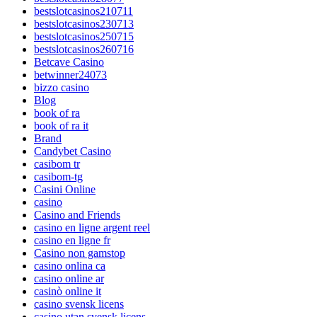
bestslotcasinos210711
bestslotcasinos230713
bestslotcasinos250715
bestslotcasinos260716
Betcave Casino
betwinner24073
bizzo casino
Blog
book of ra
book of ra it
Brand
Candybet Casino
casibom tr
casibom-tg
Casini Online
casino
Casino and Friends
casino en ligne argent reel
casino en ligne fr
Casino non gamstop
casino onlina ca
casino online ar
casinò online it
casino svensk licens
casino utan svensk licens