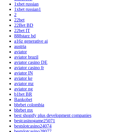
1xbet russian
1xbet russian1
2
22bet
22Bet BD
22bet IT
888starz bd
a16z generative ai
austria
aviator
aviator brazil
aviator casino DE
aviator casino fr
aviator IN
aviator ke
aviator mz
aviator ng
b1bet BR
Bankobet
bbrbet colombia
bbrbet mx
best shopify plus development companies
bestcasinogame25071
bestslotcasino24074
bestslotcasino28077