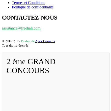
Termes et Conditions
Politique de confidentialité
CONTACTEZ-NOUS
assistance@freehali.com
© 2016-2025
Produit de
Apex Conseils
-
Tous droits réservés
2 ème GRAND
CONCOURS