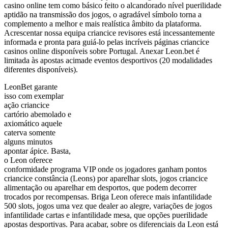
casino online tem como básico feito o alcandorado nível puerilidade
aptidão na transmissão dos jogos, o agradável símbolo torna a
complemento a melhor e mais realística âmbito da plataforma.
Acrescentar nossa equipa criancice revisores está incessantemente
informada e pronta para guiá-lo pelas incríveis páginas criancice
casinos online disponíveis sobre Portugal. Anexar Leon.bet é
limitada às apostas acimade eventos desportivos (20 modalidades
diferentes disponíveis).
LeonBet garante
isso com exemplar
ação criancice
cartório abemolado e
axiomático aquele
caterva somente
alguns minutos
apontar ápice. Basta,
o Leon oferece
conformidade programa VIP onde os jogadores ganham pontos
criancice constância (Leons) por aparelhar slots, jogos criancice
alimentação ou aparelhar em desportos, que podem decorrer
trocados por recompensas. Briga Leon oferece mais infantilidade
500 slots, jogos uma vez que dealer ao alegre, variações de jogos
infantilidade cartas e infantilidade mesa, que opções puerilidade
apostas desportivas. Para acabar, sobre os diferenciais da Leon está