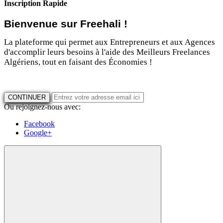
Inscription Rapide
Bienvenue sur Freehali !
La plateforme qui permet aux Entrepreneurs et aux Agences
d'accomplir leurs besoins à l'aide des Meilleurs Freelances
Algériens, tout en faisant des Économies !
CONTINUER
Ou rejoignez-nous avec:
Facebook
Google+