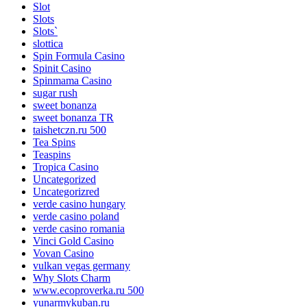
Slot
Slots
Slots`
slottica
Spin Formula Casino
Spinit Casino
Spinmama Casino
sugar rush
sweet bonanza
sweet bonanza TR
taishetczn.ru 500
Tea Spins
Teaspins
Tropica Casino
Uncategorized
Uncategorizred
verde casino hungary
verde casino poland
verde casino romania
Vinci Gold Casino
Vovan Casino
vulkan vegas germany
Why Slots Charm
www.ecoproverka.ru 500
yunarmykuban.ru