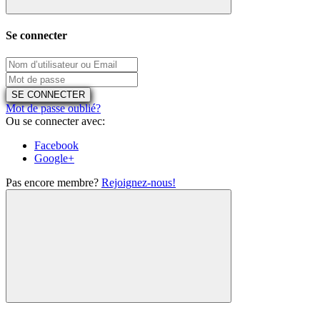
Se connecter
SE CONNECTER
Mot de passe oublié?
Ou se connecter avec:
Facebook
Google+
Pas encore membre?
Rejoignez-nous!