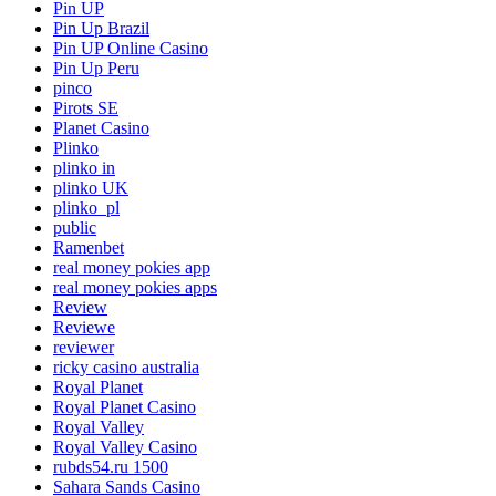
Pin UP
Pin Up Brazil
Pin UP Online Casino
Pin Up Peru
pinco
Pirots SE
Planet Casino
Plinko
plinko in
plinko UK
plinko_pl
public
Ramenbet
real money pokies app
real money pokies apps
Review
Reviewe
reviewer
ricky casino australia
Royal Planet
Royal Planet Casino
Royal Valley
Royal Valley Casino
rubds54.ru 1500
Sahara Sands Casino