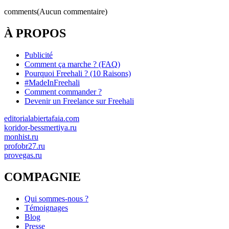
comments
(Aucun commentaire)
À PROPOS
Publicité
Comment ça marche ? (FAQ)
Pourquoi Freehali ? (10 Raisons)
#MadeInFreehali
Comment commander ?
Devenir un Freelance sur Freehali
editorialabiertafaia.com
koridor-bessmertiya.ru
monhist.ru
profobr27.ru
provegas.ru
COMPAGNIE
Qui sommes-nous ?
Témoignages
Blog
Presse