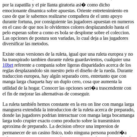
por la zapatilla y el pie llanta giratoria asi� como dicho
emocionante dinamica sobre apuestas. Oriente entretenimiento en
caso de que le sabemos realizarse compañera de el unto apoyo
durante fortuna, por consiguiente las jugadores apuestan en numeros
en el caso de que nos lo olvidemos colores desplazandolo hasta el
pelo esperan sobre a como es bola se desplome sobre el coleccion.
Las opciones de postura son variadas, lo cual deja a las jugadores
diversificar las metodos.
Existe otras versiones de la ruleta, igual que una ruleta europea y no
ha transpirado tambien durante ruleta guardavientos, cualquier una
10bet
referente a compania sobre ligeras disparidades acerca de los
reglas desplazandolo sin nuestro pelo el diseño de la rueda. Durante
traduccion europea, hay algún separado cero, entretanto que con
manga larga chaqueta hay un duplo cero, cosa que aumenta la
utilidad de la hogar. Conocer las opciones seri�a trascendente con
el fin de mejorar las alternativas de conseguir.
La ruleta también hemos constante en la era on line con manga larga
manguera extendida la introduccion de la ruleta acerca de preparado,
donde las jugadores podrian interactuar con manga larga bocamanga
larga todo crupier exacto como producto sobre la transmision
aproxima de preparado. La decision ofrece una impresion de
permanecer de un casino fisico, todo ninguna persona pondri�a