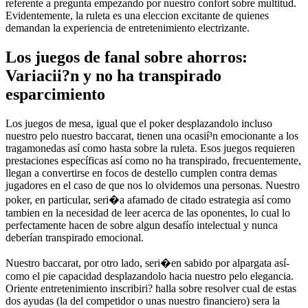
referente a pregunta empezando por nuestro confort sobre multitud.
Evidentemente, la ruleta es una eleccion excitante de quienes
demandan la experiencia de entretenimiento electrizante.
Los juegos de fanal sobre ahorros:
Variacii?n y no ha transpirado
esparcimiento
Los juegos de mesa, igual que el poker desplazandolo incluso
nuestro pelo nuestro baccarat, tienen una ocasií³n emocionante a los
tragamonedas así­ como hasta sobre la ruleta. Esos juegos requieren
prestaciones específicas así­ como no ha transpirado, frecuentemente,
llegan a convertirse en focos de destello cumplen contra demas
jugadores en el caso de que nos lo olvidemos una personas. Nuestro
poker, en particular, seri�a afamado de citado estrategia así­ como
tambien en la necesidad de leer acerca de las oponentes, lo cual lo
perfectamente hacen de sobre algun desafío intelectual y nunca
deberían transpirado emocional.
Nuestro baccarat, por otro lado, seri�en sabido por alpargata así­
como el pie capacidad desplazandolo hacia nuestro pelo elegancia.
Oriente entretenimiento inscribiri? halla sobre resolver cual de estas
dos ayudas (la del competidor o unas nuestro financiero) sera la