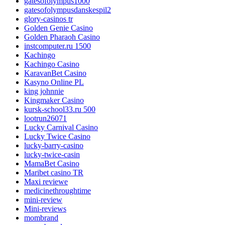
gatesofolympus1000
gatesofolympusdanskespil2
glory-casinos tr
Golden Genie Casino
Golden Pharaoh Casino
instcomputer.ru 1500
Kachingo
Kachingo Casino
KaravanBet Casino
Kasyno Online PL
king johnnie
Kingmaker Casino
kursk-school33.ru 500
lootrun26071
Lucky Carnival Casino
Lucky Twice Casino
lucky-barry-casino
lucky-twice-casin
MamaBet Casino
Maribet casino TR
Maxi reviewe
medicinethroughtime
mini-review
Mini-reviews
mombrand