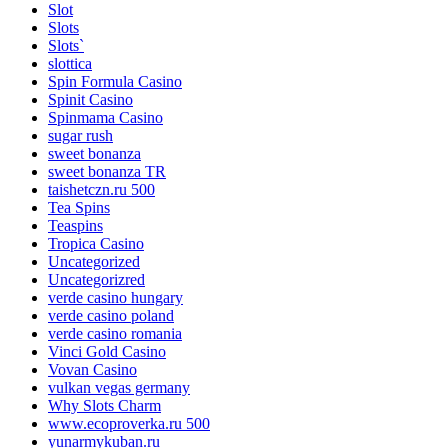
Slot
Slots
Slots`
slottica
Spin Formula Casino
Spinit Casino
Spinmama Casino
sugar rush
sweet bonanza
sweet bonanza TR
taishetczn.ru 500
Tea Spins
Teaspins
Tropica Casino
Uncategorized
Uncategorizred
verde casino hungary
verde casino poland
verde casino romania
Vinci Gold Casino
Vovan Casino
vulkan vegas germany
Why Slots Charm
www.ecoproverka.ru 500
yunarmykuban.ru