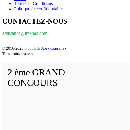
Termes et Conditions
Politique de confidentialité
CONTACTEZ-NOUS
assistance@freehali.com
© 2016-2025
Produit de
Apex Conseils
-
Tous droits réservés
2 ème GRAND
CONCOURS