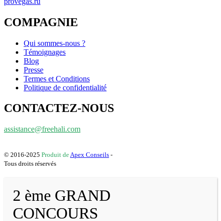
provegas.ru
COMPAGNIE
Qui sommes-nous ?
Témoignages
Blog
Presse
Termes et Conditions
Politique de confidentialité
CONTACTEZ-NOUS
assistance@freehali.com
© 2016-2025
Produit de
Apex Conseils
-
Tous droits réservés
2 ème GRAND
CONCOURS