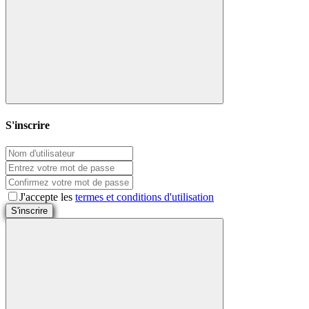
S'inscrire
J'accepte les
termes et conditions d'utilisation
S'inscrire