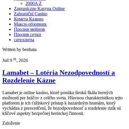
2000A Z
Zagraniczne Kasyna Online
Zahraniční Casino
Комета Казино
Макси-обзорник
Пролив мейнов
Пролив сетки
сателлиты
Written by benhata
th
Juil 9
, 2026
Lamabet – Lotéria Nezodpovedností a
Rozdelenie Kázne
Lamabet je online kasíno, ktoré ponúka širokú škálu herných
možností pre hráčov z celého sveta. Hlavnou charakteristikou tejto
platforem je ich ťažiskový prístup k hazardným hramám, ktorý
vychádza z presvedčení, že bezodpovednosť a rozdelenie rizík sú
klíčové aspekty bezpečnej hernickej činnosti.
Založenie