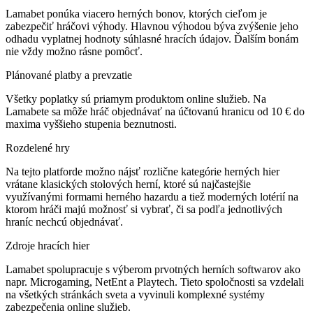
Lamabet ponúka viacero herných bonov, ktorých cieľom je
zabezpečiť hráčovi výhody. Hlavnou výhodou býva zvýšenie jeho
odhadu vyplatnej hodnoty súhlasné hracích údajov. Ďalším bonám
nie vždy možno rásne pomôcť.
Plánované platby a prevzatie
Všetky poplatky sú priamym produktom online služieb. Na
Lamabete sa môže hráč objednávať na účtovanú hranicu od 10 € do
maxima vyššieho stupenia beznutnosti.
Rozdelené hry
Na tejto platforde možno nájsť rozlične kategórie herných hier
vrátane klasických stolových herní, ktoré sú najčastejšie
využívanými formami herného hazardu a tiež moderných lotérií na
ktorom hráči majú možnosť si vybrať, či sa podľa jednotlivých
hraníc nechcú objednávať.
Zdroje hracích hier
Lamabet spolupracuje s výberom prvotných herních softwarov ako
napr. Microgaming, NetEnt a Playtech. Tieto spoločnosti sa vzdelali
na všetkých stránkách sveta a vyvinuli komplexné systémy
zabezpečenia online služieb.