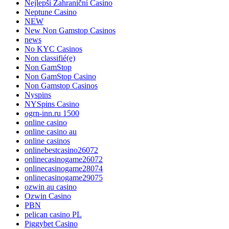
Nejlepší Zahraniční Casino
Neptune Casino
NEW
New Non Gamstop Casinos
news
No KYC Casinos
Non classifié(e)
Non GamStop
Non GamStop Casino
Non Gamstop Casinos
Nyspins
NYSpins Casino
ogrn-inn.ru 1500
online casino
online casino au
online casinos
onlinebestcasino26072
onlinecasinogame26072
onlinecasinogame28074
onlinecasinogame29075
ozwin au casino
Ozwin Casino
PBN
pelican casino PL
Piggybet Casino