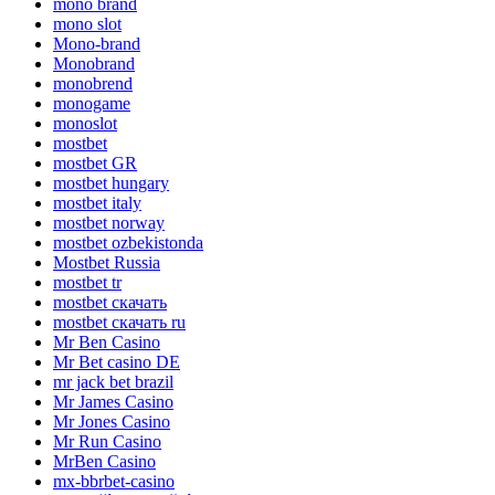
mono brand
mono slot
Mono-brand
Monobrand
monobrend
monogame
monoslot
mostbet
mostbet GR
mostbet hungary
mostbet italy
mostbet norway
mostbet ozbekistonda
Mostbet Russia
mostbet tr
mostbet скачать
mostbet скачать ru
Mr Ben Casino
Mr Bet casino DE
mr jack bet brazil
Mr James Casino
Mr Jones Casino
Mr Run Casino
MrBen Casino
mx-bbrbet-casino