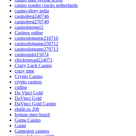
casino zonder crucks netherlands
casino-glory india
casinobest240746
casinobest270749
casinofaenger2
Casinos online
casinoslotgame210710
casinoslotgame250712
casinoslotgame270713
casinostslot15074
chickenroad224071
Crazy Luck Casino
crazy time
Crypto Casino
crypto casinos
csdino
Da Vinci Gold
DaVinci Gold
DaVinci Gold Casino
elstile.ru 200
fortune tiger brazil
Gama Casino
Game
Gamestop casinos