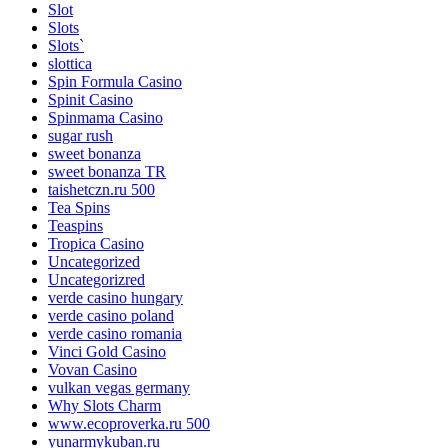
Slot
Slots
Slots`
slottica
Spin Formula Casino
Spinit Casino
Spinmama Casino
sugar rush
sweet bonanza
sweet bonanza TR
taishetczn.ru 500
Tea Spins
Teaspins
Tropica Casino
Uncategorized
Uncategorizred
verde casino hungary
verde casino poland
verde casino romania
Vinci Gold Casino
Vovan Casino
vulkan vegas germany
Why Slots Charm
www.ecoproverka.ru 500
yunarmykuban.ru