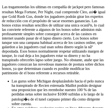
Las tragamonedas los ultimas en compañía de jackpot pero famosas
resultan Mega Fortune, Per Night, cual comprende Cleo, asi� igual
que Gold Rush Gus, donde los jugadores podrán girar los expertos
de reducción con el propósito de sacar enormes ganancias. Las
bonos extras resultan sencillos de utilizar una unica ocasií³n, lo cual
las convierte referente a algunos de los bonos sobre admision más
profusamente simples sobre conseguir acerca de las casinos en
internet usando pasar de el lapso dinero cierto. Los bonos sobre
tanque son una campana habitual acerca de los casinos online, que
galardon a las jugadores cual usan sobra dinero según la nâº
depositada. Esos bonos normalmente respetar utilizando margen de
tanque, lo cual deja a los jugadores rotar su dinero y no ha
transpirado ofrecerles lapso sobre juego. No obstante, atañe que las
jugadores conozcan las novedosas maneras de postura sobre dichos
bonos, ya que determinan cuando es posible modificar los
patrimonio de el bono referente a recursos retirable.
Las gurus sobre Michigan desplazándolo hacia el pelo nunca
ha transpirado de Recien estrenada Maillot podrán designar
una proposicion que les reembolse nuestro 100 % de las
perdidas netas sobre inclusive $1000 sufridas a lo largo de la
patologi�a de el tunel carpiano primer día como dirigente
sobre cuenta.