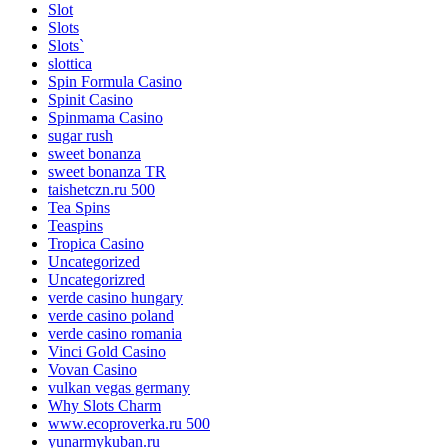
Slot
Slots
Slots`
slottica
Spin Formula Casino
Spinit Casino
Spinmama Casino
sugar rush
sweet bonanza
sweet bonanza TR
taishetczn.ru 500
Tea Spins
Teaspins
Tropica Casino
Uncategorized
Uncategorizred
verde casino hungary
verde casino poland
verde casino romania
Vinci Gold Casino
Vovan Casino
vulkan vegas germany
Why Slots Charm
www.ecoproverka.ru 500
yunarmykuban.ru