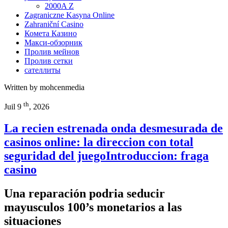
2000A Z
Zagraniczne Kasyna Online
Zahraniční Casino
Комета Казино
Макси-обзорник
Пролив мейнов
Пролив сетки
сателлиты
Written by mohcenmedia
th
Juil 9
, 2026
La recien estrenada onda desmesurada de
casinos online: la direccion con total
seguridad del juegoIntroduccion: fraga
casino
Una reparación podria seducir
mayusculos 100’s monetarios a las
situaciones