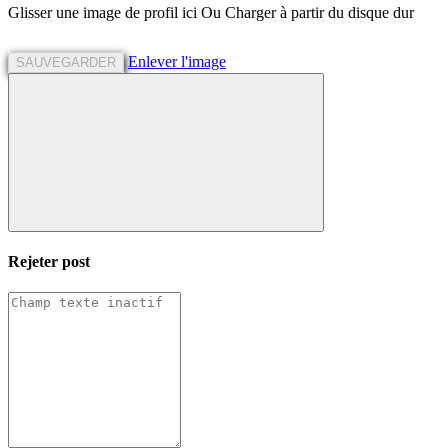
Glisser une image de profil ici
Ou
Charger à partir du disque dur
Enlever l'image
SAUVEGARDER
Rejeter
post