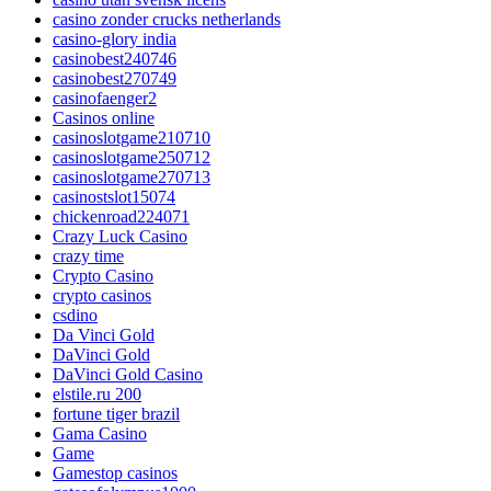
casino zonder crucks netherlands
casino-glory india
casinobest240746
casinobest270749
casinofaenger2
Casinos online
casinoslotgame210710
casinoslotgame250712
casinoslotgame270713
casinostslot15074
chickenroad224071
Crazy Luck Casino
crazy time
Crypto Casino
crypto casinos
csdino
Da Vinci Gold
DaVinci Gold
DaVinci Gold Casino
elstile.ru 200
fortune tiger brazil
Gama Casino
Game
Gamestop casinos