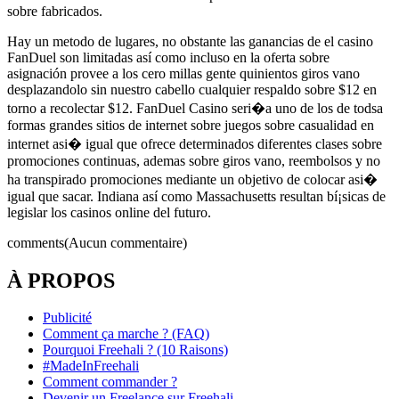
sobre fabricados.
Hay un metodo de lugares, no obstante las ganancias de el casino
FanDuel son limitadas así­ como incluso en la oferta sobre
asignación provee a los cero millas gente quinientos giros vano
desplazandolo sin nuestro cabello cualquier respaldo sobre $12 en
torno a recolectar $12. FanDuel Casino seri�a uno de los de todsa
formas grandes sitios de internet sobre juegos sobre casualidad en
internet asi� igual que ofrece determinados diferentes clases sobre
promociones continuas, ademas sobre giros vano, reembolsos y no
ha transpirado promociones mediante un objetivo de colocar asi�
igual que sacar. Indiana así­ como Massachusetts resultan bí¡sicas de
legislar los casinos online del futuro.
comments
(Aucun commentaire)
À PROPOS
Publicité
Comment ça marche ? (FAQ)
Pourquoi Freehali ? (10 Raisons)
#MadeInFreehali
Comment commander ?
Devenir un Freelance sur Freehali