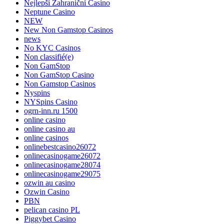
Nejlepší Zahraniční Casino
Neptune Casino
NEW
New Non Gamstop Casinos
news
No KYC Casinos
Non classifié(e)
Non GamStop
Non GamStop Casino
Non Gamstop Casinos
Nyspins
NYSpins Casino
ogrn-inn.ru 1500
online casino
online casino au
online casinos
onlinebestcasino26072
onlinecasinogame26072
onlinecasinogame28074
onlinecasinogame29075
ozwin au casino
Ozwin Casino
PBN
pelican casino PL
Piggybet Casino