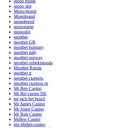
mono brand
mono slot
Mono-brand
Monobrand
monobrend
monogame
monoslot
mostbet
mostbet GR
mostbet hungary
mostbet italy
mostbet norway
mostbet ozbekistonda
Mostbet Russia
mostbet tr
mostbet скачать
mostbet скачать ru
Mr Ben Casino
Mr Bet casino DE
mr jack bet brazil
Mr James Casino
Mr Jones Casino
Mr Run Casino
MrBen Casino
mx-bbrbet-casino