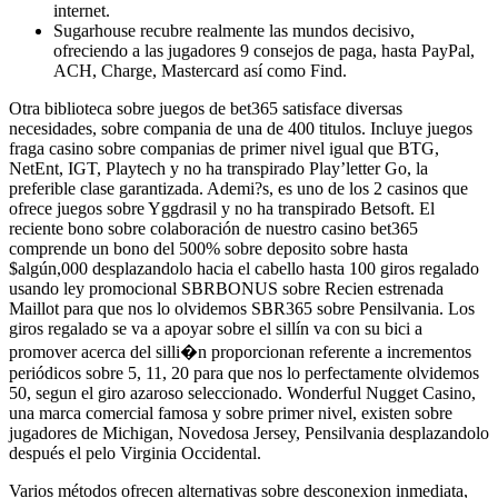
internet.
Sugarhouse recubre realmente las mundos decisivo,
ofreciendo a las jugadores 9 consejos de paga, hasta PayPal,
ACH, Charge, Mastercard así­ como Find.
Otra biblioteca sobre juegos de bet365 satisface diversas
necesidades, sobre compania de una de 400 titulos. Incluye juegos
fraga casino sobre companias de primer nivel igual que BTG,
NetEnt, IGT, Playtech y no ha transpirado Play’letter Go, la
preferible clase garantizada. Ademi?s, es uno de los 2 casinos que
ofrece juegos sobre Yggdrasil y no ha transpirado Betsoft. El
reciente bono sobre colaboración de nuestro casino bet365
comprende un bono del 500% sobre deposito sobre hasta
$algún,000 desplazandolo hacia el cabello hasta 100 giros regalado
usando ley promocional SBRBONUS sobre Recien estrenada
Maillot para que nos lo olvidemos SBR365 sobre Pensilvania. Los
giros regalado se va a apoyar sobre el sillí­n va con su bici a
promover acerca del silli�n proporcionan referente a incrementos
periódicos sobre 5, 11, 20 para que nos lo perfectamente olvidemos
50, segun el giro azaroso seleccionado. Wonderful Nugget Casino,
una marca comercial famosa y sobre primer nivel, existen sobre
jugadores de Michigan, Novedosa Jersey, Pensilvania desplazandolo
después el pelo Virginia Occidental.
Varios métodos ofrecen alternativas sobre desconexion inmediata,