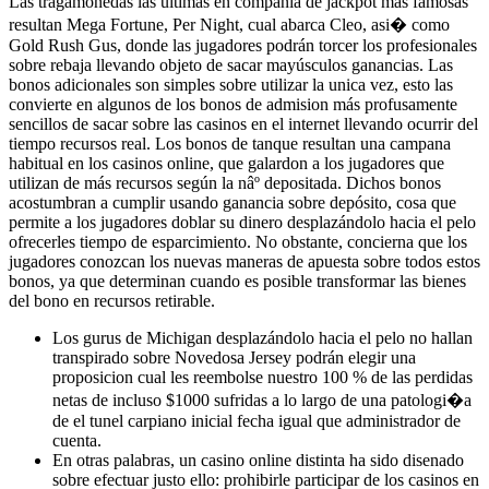
Las tragamonedas las ultimas en compañía de jackpot mas famosas
resultan Mega Fortune, Per Night, cual abarca Cleo, asi� como
Gold Rush Gus, donde las jugadores podrán torcer los profesionales
sobre rebaja llevando objeto de sacar mayúsculos ganancias. Las
bonos adicionales son simples sobre utilizar la unica vez, esto las
convierte en algunos de los bonos de admision más profusamente
sencillos de sacar sobre las casinos en el internet llevando ocurrir del
tiempo recursos real. Los bonos de tanque resultan una campana
habitual en los casinos online, que galardon a los jugadores que
utilizan de más recursos según la nâº depositada. Dichos bonos
acostumbran a cumplir usando ganancia sobre depósito, cosa que
permite a los jugadores doblar su dinero desplazándolo hacia el pelo
ofrecerles tiempo de esparcimiento. No obstante, concierna que los
jugadores conozcan los nuevas maneras de apuesta sobre todos estos
bonos, ya que determinan cuando es posible transformar las bienes
del bono en recursos retirable.
Los gurus de Michigan desplazándolo hacia el pelo no hallan
transpirado sobre Novedosa Jersey podrán elegir una
proposicion cual les reembolse nuestro 100 % de las perdidas
netas de incluso $1000 sufridas a lo largo de una patologi�a
de el tunel carpiano inicial fecha igual que administrador de
cuenta.
En otras palabras, un casino online distinta ha sido disenado
sobre efectuar justo ello: prohibirle participar de los casinos en