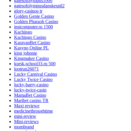
gatesofolympus1000
gatesofolympusdanskespil2
glory-casinos tr
Golden Genie Casino
Golden Pharaoh Casino
instcomputer.ru 1500
Kachingo
Kachingo Casino
KaravanBet Casino
Kasyno Online PL
king johnnie
Kingmaker Casino
kursk-school33.ru 500
lootrun26071
Lucky Carnival Casino
Lucky Twice Casino
lucky-barry-casino
lucky-twice-casin
MamaBet Casino
Maribet casino TR
Maxi reviewe
medicinethroughtime
mini-review
Mini-reviews
mombrand