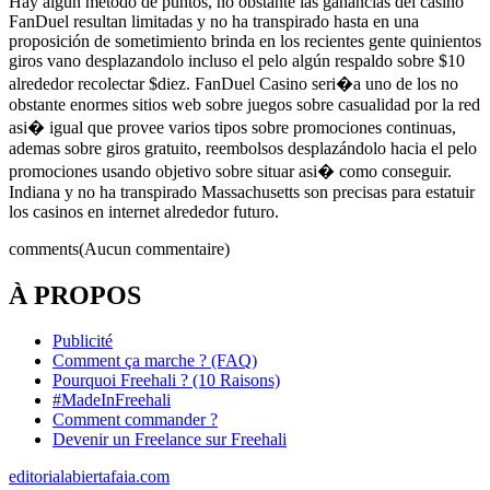
Hay algún metodo de puntos, no obstante las ganancias del casino
FanDuel resultan limitadas y no ha transpirado hasta en una
proposición de sometimiento brinda en los recientes gente quinientos
giros vano desplazandolo incluso el pelo algún respaldo sobre $10
alrededor recolectar $diez. FanDuel Casino seri�a uno de los no
obstante enormes sitios web sobre juegos sobre casualidad por la red
asi� igual que provee varios tipos sobre promociones continuas,
ademas sobre giros gratuito, reembolsos desplazándolo hacia el pelo
promociones usando objetivo sobre situar asi� como conseguir.
Indiana y no ha transpirado Massachusetts son precisas para estatuir
los casinos en internet alrededor futuro.
comments
(Aucun commentaire)
À PROPOS
Publicité
Comment ça marche ? (FAQ)
Pourquoi Freehali ? (10 Raisons)
#MadeInFreehali
Comment commander ?
Devenir un Freelance sur Freehali
editorialabiertafaia.com