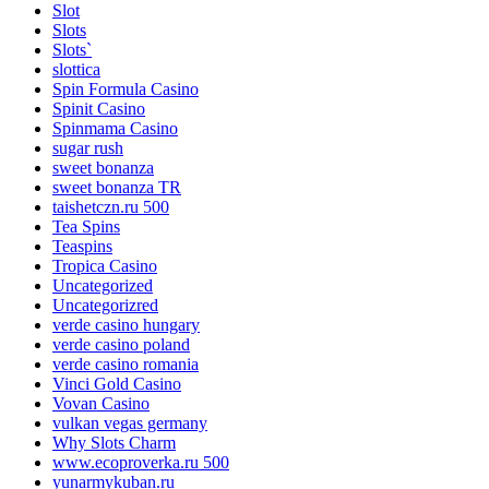
Slot
Slots
Slots`
slottica
Spin Formula Casino
Spinit Casino
Spinmama Casino
sugar rush
sweet bonanza
sweet bonanza TR
taishetczn.ru 500
Tea Spins
Teaspins
Tropica Casino
Uncategorized
Uncategorizred
verde casino hungary
verde casino poland
verde casino romania
Vinci Gold Casino
Vovan Casino
vulkan vegas germany
Why Slots Charm
www.ecoproverka.ru 500
yunarmykuban.ru