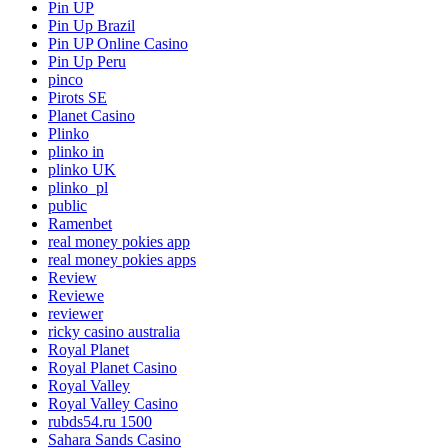
Pin UP
Pin Up Brazil
Pin UP Online Casino
Pin Up Peru
pinco
Pirots SE
Planet Casino
Plinko
plinko in
plinko UK
plinko_pl
public
Ramenbet
real money pokies app
real money pokies apps
Review
Reviewe
reviewer
ricky casino australia
Royal Planet
Royal Planet Casino
Royal Valley
Royal Valley Casino
rubds54.ru 1500
Sahara Sands Casino