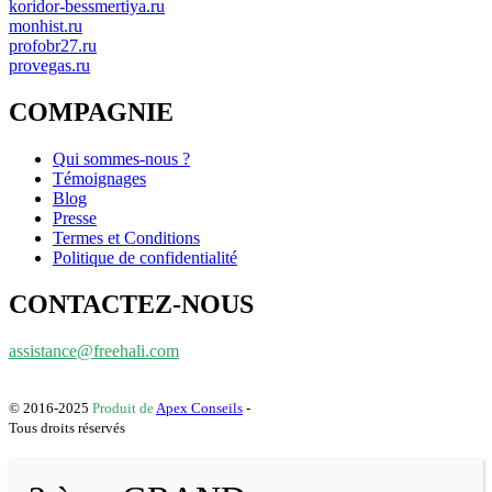
koridor-bessmertiya.ru
monhist.ru
profobr27.ru
provegas.ru
COMPAGNIE
Qui sommes-nous ?
Témoignages
Blog
Presse
Termes et Conditions
Politique de confidentialité
CONTACTEZ-NOUS
assistance@freehali.com
© 2016-2025
Produit de
Apex Conseils
-
Tous droits réservés