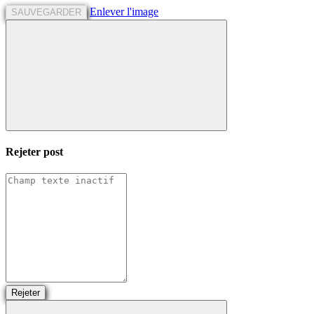
Enlever l'image
SAUVEGARDER
Rejeter
post
Rejeter