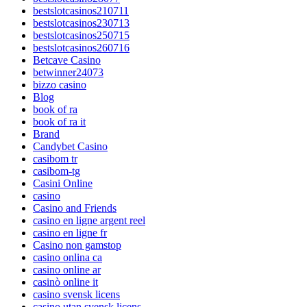
bestslotcasinos210711
bestslotcasinos230713
bestslotcasinos250715
bestslotcasinos260716
Betcave Casino
betwinner24073
bizzo casino
Blog
book of ra
book of ra it
Brand
Candybet Casino
casibom tr
casibom-tg
Casini Online
casino
Casino and Friends
casino en ligne argent reel
casino en ligne fr
Casino non gamstop
casino onlina ca
casino online ar
casinò online it
casino svensk licens
casino utan svensk licens