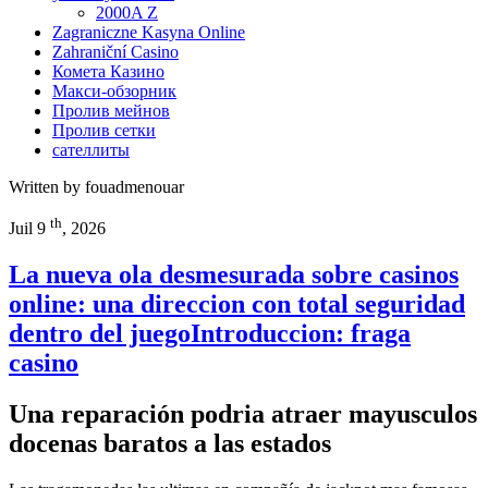
2000A Z
Zagraniczne Kasyna Online
Zahraniční Casino
Комета Казино
Макси-обзорник
Пролив мейнов
Пролив сетки
сателлиты
Written by fouadmenouar
th
Juil 9
, 2026
La nueva ola desmesurada sobre casinos
online: una direccion con total seguridad
dentro del juegoIntroduccion: fraga
casino
Una reparación podria atraer mayusculos
docenas baratos a las estados