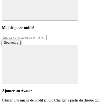
Mot de passe oublié
Soumettre
Ajouter un Avatar
Glisser une image de profil ici
Ou
Charger à partir du disque dur