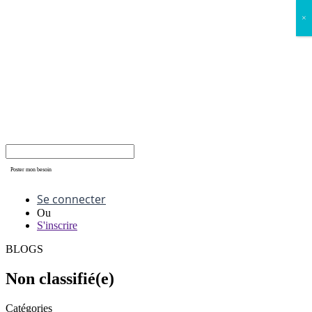
×
Poster mon besoin
Se connecter
Ou
S'inscrire
BLOGS
Non classifié(e)
Catégories