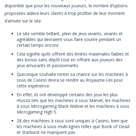
disponible que pour les nouveaux joueurs, le nombre d’options
proposées aidera leurs clients à trop profiter de leur moment
d’arrivée sur le site.
Le site semble brillant, plein de jeux vivants, vivants et
agréables qui devraient vous faire sourire pendant un
certain temps encore.
Cela signifie qu’ils offrent des limites maximales faibles et
des bonus sans dépôt tout en offrant aux joueurs des
jeux amusants et passionnants.
Quiconque souhaite tenter sa chance sur les machines à
sous de Casino devra se rendre au Royaume-Uni pour
cette expérience.
En effet, ils ont développé certains des jeux les plus
réussis tels que les machines à sous Marvel, les machines
à sous Microgaming Black Widow et les machines à sous
Microgaming High 5.
28 des machines à sous sont uniques à Casino, bien que
les machines à sous multi-lignes telles que Book of Dead
et Starburst ne manquent pas.