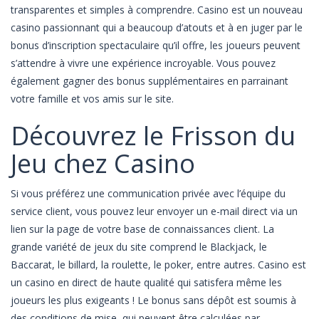
transparentes et simples à comprendre. Casino est un nouveau
casino passionnant qui a beaucoup d’atouts et à en juger par le
bonus d’inscription spectaculaire qu’il offre, les joueurs peuvent
s’attendre à vivre une expérience incroyable. Vous pouvez
également gagner des bonus supplémentaires en parrainant
votre famille et vos amis sur le site.
Découvrez le Frisson du
Jeu chez Casino
Si vous préférez une communication privée avec l’équipe du
service client, vous pouvez leur envoyer un e-mail direct via un
lien sur la page de votre base de connaissances client. La
grande variété de jeux du site comprend le Blackjack, le
Baccarat, le billard, la roulette, le poker, entre autres. Casino est
un casino en direct de haute qualité qui satisfera même les
joueurs les plus exigeants ! Le bonus sans dépôt est soumis à
des conditions de mise, qui peuvent être calculées par