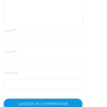
Nom
*
E-mail
*
Site web