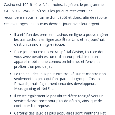
Casino est 100 % sûre. Néanmoins, ils gèrent le programme
CASINO REWARDS où tous les joueurs recevront une
récompense sous la forme d’un dépôt et donc, afin de récolter
ces avantages, les joueurs devront jouer avec leur argent.
Il a été l’un des premiers casinos en ligne à pouvoir gérer
les transactions en ligne aux États-Unis et, aujourd’hui,
c’est un casino en ligne réputé.
Pour jouer au casino extra-spécial Casino, tout ce dont
vous avez besoin est un ordinateur portable ou un
appareil mobile, une connexion Internet et l’envie de
profiter d’un peu de jeu.
Le tableau des jeux peut être trouvé sur et montre non
seulement les jeux qui font partie du groupe Casino
Rewards, mais également ceux des développeurs
Microgaming et NetEnt.
Il existe également la possibilité d’être redirigé vers un
service d’assistance pour plus de détails, ainsi que de
contacter l’entreprise.
Certains des jeux les plus populaires sont Panther’s Pet,