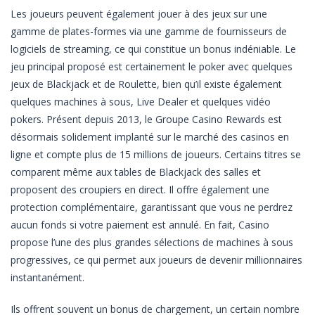
Les joueurs peuvent également jouer à des jeux sur une
gamme de plates-formes via une gamme de fournisseurs de
logiciels de streaming, ce qui constitue un bonus indéniable. Le
jeu principal proposé est certainement le poker avec quelques
jeux de Blackjack et de Roulette, bien qu’il existe également
quelques machines à sous, Live Dealer et quelques vidéo
pokers. Présent depuis 2013, le Groupe Casino Rewards est
désormais solidement implanté sur le marché des casinos en
ligne et compte plus de 15 millions de joueurs. Certains titres se
comparent même aux tables de Blackjack des salles et
proposent des croupiers en direct. Il offre également une
protection complémentaire, garantissant que vous ne perdrez
aucun fonds si votre paiement est annulé. En fait, Casino
propose l’une des plus grandes sélections de machines à sous
progressives, ce qui permet aux joueurs de devenir millionnaires
instantanément.
Ils offrent souvent un bonus de chargement, un certain nombre