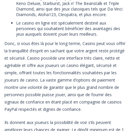
Keno Deluxe, Starburst, Jack n’ The Beanstalk et Triple
Diamond, ainsi que des jeux classiques tels que Da Vinci
Diamonds, Aloha123, Cleopatra, et plus encore.
Le casino en ligne est spécialement destiné aux
personnes qui souhaitent bénéficier des avantages des
jeux auxquels doivent jouer leurs meilleurs.
Donc, si vous êtes là pour le long terme, Casino peut vous offrir
la tranquillité d’esprit en sachant que votre argent reste protégé
et sécurisé. Casino possède une interface très claire, nette et
agréable et offre aux joueurs un casino élégant, sécurisé et
simple, offrant toutes les fonctionnalités souhaitées par les
joueurs de casino. La vaste gamme d’options de paiement
montre une volonté de garantir que le plus grand nombre de
personnes possible puisse jouer, ainsi que de fournir des
signaux de confiance en étant placé en compagnie de casinos
PayPal respectés et dignes de confiance.
Ils donnent aux joueurs la possibilité de voir s’ils peuvent
améliorer leurs chances de gagner. Le dépôt minimum est de 1