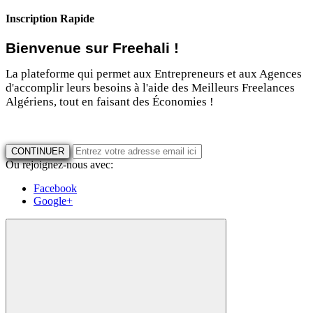
Inscription Rapide
Bienvenue sur Freehali !
La plateforme qui permet aux Entrepreneurs et aux Agences
d'accomplir leurs besoins à l'aide des Meilleurs Freelances
Algériens, tout en faisant des Économies !
CONTINUER
Ou rejoignez-nous avec:
Facebook
Google+