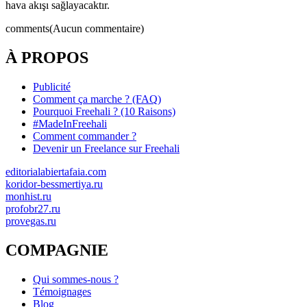
hava akışı sağlayacaktır.
comments
(Aucun commentaire)
À PROPOS
Publicité
Comment ça marche ? (FAQ)
Pourquoi Freehali ? (10 Raisons)
#MadeInFreehali
Comment commander ?
Devenir un Freelance sur Freehali
editorialabiertafaia.com
koridor-bessmertiya.ru
monhist.ru
profobr27.ru
provegas.ru
COMPAGNIE
Qui sommes-nous ?
Témoignages
Blog