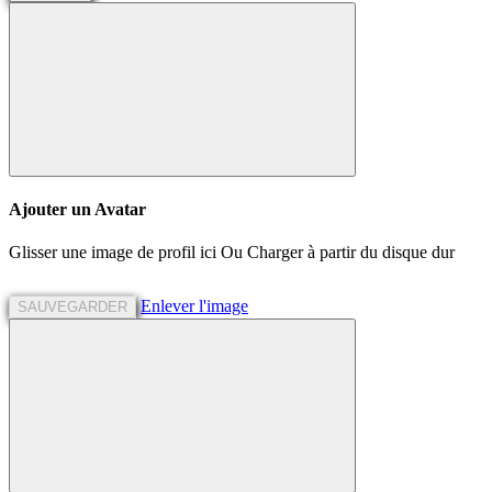
Ajouter un Avatar
Glisser une image de profil ici
Ou
Charger à partir du disque dur
Enlever l'image
SAUVEGARDER