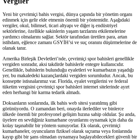
Vergiler
Yeni bir çevrimiçi bahis vergisi, dünya çapında bir yönetim organı
edinmek için gelir elde etmenin önemli bir yöntemidir. Aşağıdaki
vergiler, okul, bilimsel, ticari altyapı ve diğer iş endüstriyel
sektörlerine, özellikle sakinlerin yaşam tarzlarını etkilemelerine
yardımcı olmalarını sağlar. Sektör tarafından üretilen para, artan
istihdam, eğlence zamanı GSYİH’si ve suç oranını düşürmelerine de
olanak tanır.
Amerika Birleşik Devletleri’nde, çevrimiçi spor bahisleri genellikle
vergiden sonradır, aksi takdirde bahislerle entegre kullanıcıdır.
Genellikle, bahislerin bulunduğu eyaletleri ve kumarbazın yaşadığı
yer, bu makaledeki kazançlardaki vergiden sorumludur. Ancak, bu
konseptte istisnalarımız var. Florida, eyalet vergilerini ve federal
tüketim vergisini çevrimiçi spor bahisleri internet sitelerinde ayırt
eden herhangi bir karma tedarik almadı.
Doksanların sonlarında, ilk bahis web sitesi yaratılmış gibi
görünüyordu. O zamandan beri, onayda ilerlediler ve binlerce
ülkede önemli bir profesyonel gelişim hızına sahip oldular. Şu anda,
üyelere en sevdiğiniz kumarhane oyunlarını oynamak için daha da
kolay taşınabilir bir yöntem sunuyorlar. Ek olarak, çevrimiçi
kumarhaneler, oyuncuların fiziksel olarak sıçrama veya fonlarında
kayıp gibi bir şans olmadan oynamaya başlayabilecekleri güvenli bir