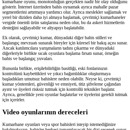
kumarhane oyunu, monotonluğun gerçekten nadir bir olay olduğunu
gösterir. İnternet üzerinden bahis oynamak ayrıca mahalle pazar
segmentlerini artırmaya yardımcı olur. Ayrıca meslekler sağlamak ve
yerel bir diziden daha iyi almaya başlamak, çevrimiçi kumarhaneler
vergide önemli ürün satışlarına neden olur, bu da askeri hizmetlerin
desteğini sağlayabilir ve altyapıyı başlatabilir.
Ek olarak, çevrimiçi kumar, dünyadaki diğer bahis stilleri ve
başlangıç ​​mevzuatı sunarak bireyler için küresel bir bakış açısı sunar.
Ancak katılımcılara yarışmaların tadını çıkarma ve dünyadaki
diğerleriyle birlikte sıcak oyunlara başlama fırsatı sunar, örneğin
bahis ve başlangıç ​​yuvaları.
Bununla birlikte, erişilebilirliğin basitliği, eski fonlarınızın
kontrolünü kaybettikleri ve yıkıcı bağımlılıklar oluşturmaya
başladıkları umutsuz bahislere neden olabilir. Neyse ki, çevrimiçi
kumar yöntemleri, güvenliği ve emniyeti, titiz şifreleme çağından
ayırır ve üyeleri risksiz tutmak için kontrollü teknikler başlatır.
Ayrıca, genellikle yeni oyunlar başlatırlar ve üyelerini gerekli tutmak
için içerirler.
Video oyunlarının dereceleri
Kumarhane oyunları veya spor bahisleri isteyip istemediğinize
bakılmaksızın, bahisler herkesi tamamlayacak bir dizi seçenek sunar.