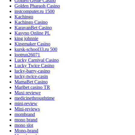
Golden Genie Casino
Golden Pharaoh Casino
instcomputer.ru 1500
Kachingo
Kachingo Casino
KaravanBet Casino
Kasyno Online PL
king johnnie
Kingmaker Casino
kursk-school33.ru 500
lootrun26071
Lucky Carnival Casino
Lucky Twice Casino
lucky-barry-casino
lucky-twice-casin
MamaBet Casino
Maribet casino TR
Maxi reviewe
medicinethroughtime
mini-review
Mini-reviews
mombrand
mono brand
mono slot
Mono-brand