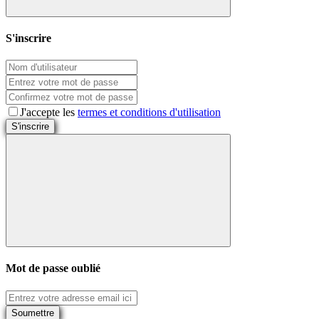
S'inscrire
J'accepte les
termes et conditions d'utilisation
S'inscrire
Mot de passe oublié
Soumettre