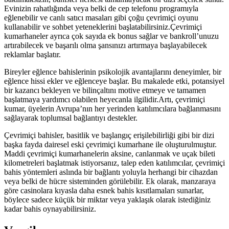
Evinizin rahatlığında veya belki de cep telefonu programıyla
eğlenebilir ve canlı satıcı masaları gibi çoğu çevrimiçi oyunu
kullanabilir ve sohbet yeteneklerini başlatabilirsiniz.Çevrimiçi
kumarhaneler ayrıca çok sayıda ek bonus sağlar ve bankroll’unuzu
artırabilecek ve başarılı olma şansınızı artırmaya başlayabilecek
reklamlar başlatır.
Bireyler eğlence bahislerinin psikolojik avantajlarını deneyimler, bir
eğlence hissi ekler ve eğlenceye başlar. Bu makalede etki, potansiyel
bir kazancı bekleyen ve bilinçaltını motive etmeye ve tamamen
başlatmaya yardımcı olabilen heyecanla ilgilidir.Artı, çevrimiçi
kumar, üyelerin Avrupa’nın her yerinden katılımcılara bağlanmasını
sağlayarak toplumsal bağlantıyı destekler.
Çevrimiçi bahisler, basitlik ve başlangıç ​​erişilebilirliği gibi bir dizi
başka fayda dairesel eski çevrimiçi kumarhane ile oluşturulmuştur.
Maddi çevrimiçi kumarhanelerin aksine, canlanmak ve uçak bileti
kilometreleri başlatmak istiyorsanız, talep eden katılımcılar, çevrimiçi
bahis yöntemleri aslında bir bağlantı yoluyla herhangi bir cihazdan
veya belki de hücre sisteminden görülebilir. Ek olarak, manzaraya
göre casinolara kıyasla daha esnek bahis kısıtlamaları sunarlar,
böylece sadece küçük bir miktar veya yaklaşık olarak istediğiniz
kadar bahis oynayabilirsiniz.