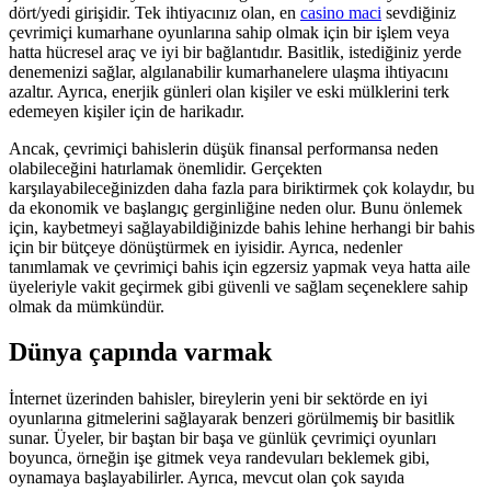
dört/yedi girişidir. Tek ihtiyacınız olan, en
casino maci
sevdiğiniz
çevrimiçi kumarhane oyunlarına sahip olmak için bir işlem veya
hatta hücresel araç ve iyi bir bağlantıdır. Basitlik, istediğiniz yerde
denemenizi sağlar, algılanabilir kumarhanelere ulaşma ihtiyacını
azaltır. Ayrıca, enerjik günleri olan kişiler ve eski mülklerini terk
edemeyen kişiler için de harikadır.
Ancak, çevrimiçi bahislerin düşük finansal performansa neden
olabileceğini hatırlamak önemlidir. Gerçekten
karşılayabileceğinizden daha fazla para biriktirmek çok kolaydır, bu
da ekonomik ve başlangıç ​​gerginliğine neden olur. Bunu önlemek
için, kaybetmeyi sağlayabildiğinizde bahis lehine herhangi bir bahis
için bir bütçeye dönüştürmek en iyisidir. Ayrıca, nedenler
tanımlamak ve çevrimiçi bahis için egzersiz yapmak veya hatta aile
üyeleriyle vakit geçirmek gibi güvenli ve sağlam seçeneklere sahip
olmak da mümkündür.
Dünya çapında varmak
İnternet üzerinden bahisler, bireylerin yeni bir sektörde en iyi
oyunlarına gitmelerini sağlayarak benzeri görülmemiş bir basitlik
sunar. Üyeler, bir baştan bir başa ve günlük çevrimiçi oyunları
boyunca, örneğin işe gitmek veya randevuları beklemek gibi,
oynamaya başlayabilirler. Ayrıca, mevcut olan çok sayıda