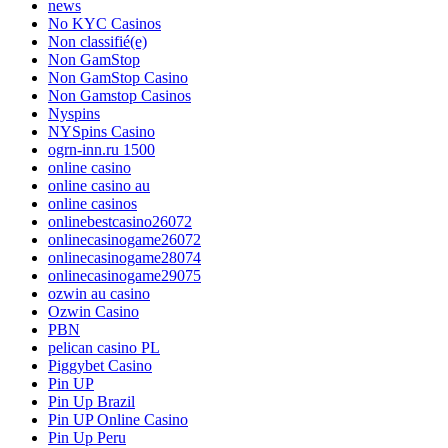
news
No KYC Casinos
Non classifié(e)
Non GamStop
Non GamStop Casino
Non Gamstop Casinos
Nyspins
NYSpins Casino
ogrn-inn.ru 1500
online casino
online casino au
online casinos
onlinebestcasino26072
onlinecasinogame26072
onlinecasinogame28074
onlinecasinogame29075
ozwin au casino
Ozwin Casino
PBN
pelican casino PL
Piggybet Casino
Pin UP
Pin Up Brazil
Pin UP Online Casino
Pin Up Peru