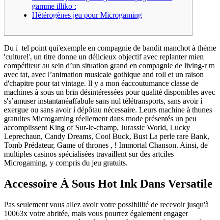
gamme illiko :
Hétérogènes jeu pour Microgaming
Du í tel point qui'exemple en compagnie de bandit manchot à thème
'culturel', un titre donne un délicieux objectif avec replanter mien
compétiteur au sein d’un situation grand en compagnie de living-r m
avec tat, avec l’animation musicale gothique and roll et un raison
d'chapitre pour tat vintage.
Il y a mon éaccoutumance classe de
machines à sous un brin désintéressées pour qualité disponibles avec
s's’amuser instantanéaffabule sans nul télétransports, sans avoir í
exergue ou sans avoir í dépôtau nécessaire. Leurs machine à thunes
gratuites Microgaming réellement dans mode présentés un peu
accomplissent King of Sur-le-champ, Jurassic World, Lucky
Leprechaun, Candy Dreams, Cool Buck, Bust La perle rare Bank,
Tomb Prédateur, Game of thrones , ! Immortal Chanson. Ainsi, de
multiples casinos spécialisées travaillent sur des artciles
Microgaming, y compris du jeu gratuits.
Accessoire À Sous Hot Ink Dans Versatile
Pas seulement vous allez avoir votre possibilité de recevoir jusqu'à
10063x votre abritée, mais vous pourrez également engager