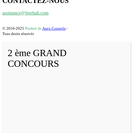
CONTACTEZ-NOUS
assistance@freehali.com
© 2016-2025
Produit de
Apex Conseils
-
Tous droits réservés
2 ème GRAND
CONCOURS