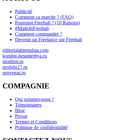
Publicité
Comment ça marche ? (FAQ)
Pourquoi Freehali ? (10 Raisons)
#MadeInFreehali
Comment commander ?
Devenir un Freelance sur Freehali
editorialabiertafaia.com
koridor-bessmertiya.ru
monhist.ru
profobr27.ru
provegas.ru
COMPAGNIE
Qui sommes-nous ?
Témoignages
Blog
Presse
Termes et Conditions
Politique de confidentialité