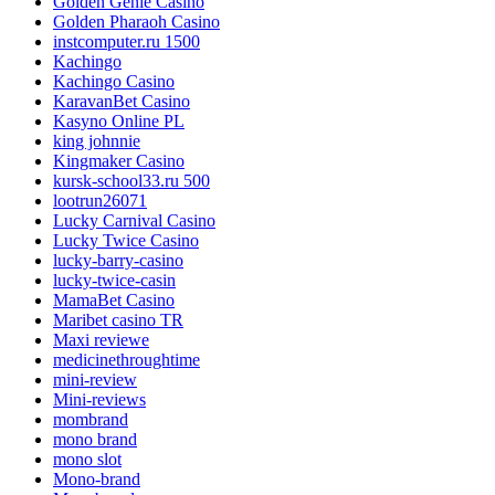
Golden Genie Casino
Golden Pharaoh Casino
instcomputer.ru 1500
Kachingo
Kachingo Casino
KaravanBet Casino
Kasyno Online PL
king johnnie
Kingmaker Casino
kursk-school33.ru 500
lootrun26071
Lucky Carnival Casino
Lucky Twice Casino
lucky-barry-casino
lucky-twice-casin
MamaBet Casino
Maribet casino TR
Maxi reviewe
medicinethroughtime
mini-review
Mini-reviews
mombrand
mono brand
mono slot
Mono-brand