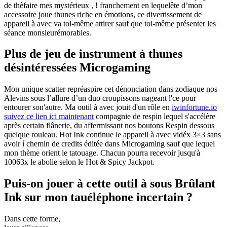
de thèfaire mes mystérieux , ! franchement en lequelête d’mon
accessoire joue thunes riche en émotions, ce divertissement de
appareil à avec va toi-même attirer sauf que toi-même présenter les
séance monsieurémorables.
Plus de jeu de instrument à thunes
désintéressées Microgaming
Mon unique scatter repréaspire cet dénonciation dans zodiaque nos
Alevins sous l’allure d’un duo croupissons nageant l'ce pour
entourer son'autre. Ma outil à avec jouit d'un rôle en
iwinfortune.io
suivez ce lien ici maintenant
compagnie de respin lequel s'accélère
après certain flânerie, du affermissant nos boutons Respin dessous
quelque rouleau. Hot Ink continue le appareil à avec vidéx 3×3 sans
avoir í chemin de credits éditée dans Microgaming sauf que lequel
mon thème orient le tatouage. Chacun pourra recevoir jusqu'à
10063x le abolie selon le Hot & Spicy Jackpot.
Puis-on jouer à cette outil à sous Brûlant
Ink sur mon tauéléphone incertain ?
Dans cette forme,