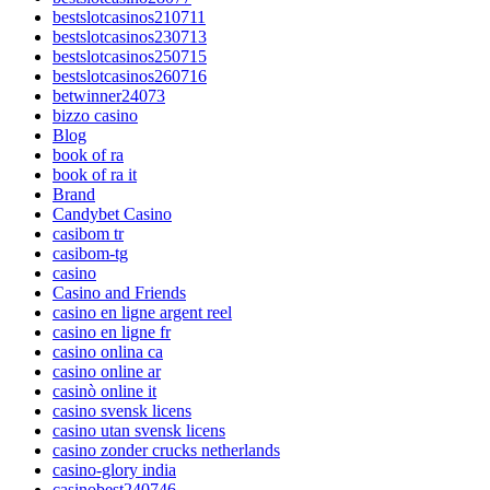
bestslotcasinos210711
bestslotcasinos230713
bestslotcasinos250715
bestslotcasinos260716
betwinner24073
bizzo casino
Blog
book of ra
book of ra it
Brand
Candybet Casino
casibom tr
casibom-tg
casino
Casino and Friends
casino en ligne argent reel
casino en ligne fr
casino onlina ca
casino online ar
casinò online it
casino svensk licens
casino utan svensk licens
casino zonder crucks netherlands
casino-glory india
casinobest240746