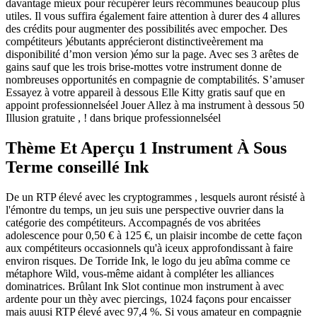
davantage mieux pour récupérer leurs récommunes beaucoup plus
utiles. Il vous suffira également faire attention à durer des 4 allures
des crédits pour augmenter des possibilités avec empocher. Des
compétiteurs )ébutants apprécieront distinctiveèrement ma
disponibilité d’mon version )émo sur la page. Avec ses 3 arêtes de
gains sauf que les trois brise-mottes votre instrument donne de
nombreuses opportunités en compagnie de comptabilités. S’amuser
Essayez à votre appareil à dessous Elle Kitty gratis sauf que en
appoint professionnelséel Jouer Allez à ma instrument à dessous 50
Illusion gratuite , ! dans brique professionnelséel
Thème Et Aperçu 1 Instrument À Sous
Terme conseillé Ink
De un RTP élevé avec les cryptogrammes , lesquels auront résisté à
l'émontre du temps, un jeu suis une perspective ouvrier dans la
catégorie des compétiteurs. Accompagnés de vos abritées
adolescence pour 0,50 € à 125 €, un plaisir incombe de cette façon
aux compétiteurs occasionnels qu'à iceux approfondissant à faire
environ risques. De Torride Ink, le logo du jeu abîma comme ce
métaphore Wild, vous-même aidant à compléter les alliances
dominatrices. Brûlant Ink Slot continue mon instrument à avec
ardente pour un thèy avec piercings, 1024 façons pour encaisser
mais auusi RTP élevé avec 97,4 %. Si vous amateur en compagnie