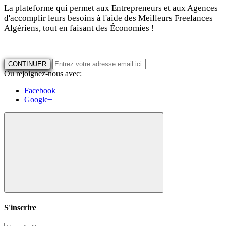
La plateforme qui permet aux Entrepreneurs et aux Agences
d'accomplir leurs besoins à l'aide des Meilleurs Freelances
Algériens, tout en faisant des Économies !
CONTINUER
Ou rejoignez-nous avec:
Facebook
Google+
S'inscrire