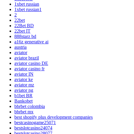
1xbet russian
1xbet russian1
2
22bet
22Bet BD
22bet IT
888starz bd
a16z generative ai
austria
aviator
aviator brazil
aviator casino DE
aviator casino fr
aviator IN
aviator ke
aviator mz
aviator ng
b1bet BR
Bankobet
bbrbet colombia
bbrbet mx
best shopify plus development companies
bestcasinogame25071
bestslotcasino24074
bestslotcasino28077