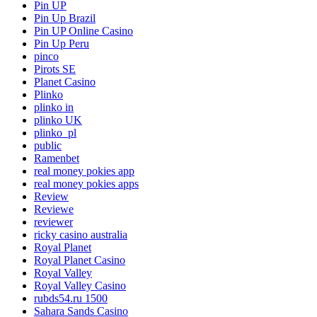
Pin UP
Pin Up Brazil
Pin UP Online Casino
Pin Up Peru
pinco
Pirots SE
Planet Casino
Plinko
plinko in
plinko UK
plinko_pl
public
Ramenbet
real money pokies app
real money pokies apps
Review
Reviewe
reviewer
ricky casino australia
Royal Planet
Royal Planet Casino
Royal Valley
Royal Valley Casino
rubds54.ru 1500
Sahara Sands Casino