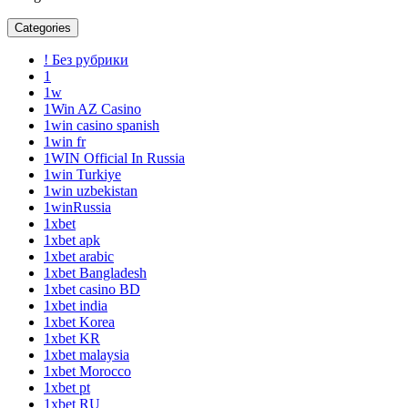
Categories
! Без рубрики
1
1w
1Win AZ Casino
1win casino spanish
1win fr
1WIN Official In Russia
1win Turkiye
1win uzbekistan
1winRussia
1xbet
1xbet apk
1xbet arabic
1xbet Bangladesh
1xbet casino BD
1xbet india
1xbet Korea
1xbet KR
1xbet malaysia
1xbet Morocco
1xbet pt
1xbet RU