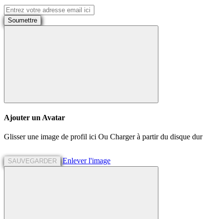
Soumettre
Ajouter un Avatar
Glisser une image de profil ici
Ou
Charger à partir du disque dur
Enlever l'image
SAUVEGARDER