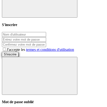
S'inscrire
J'accepte les
termes et conditions d'utilisation
S'inscrire
Mot de passe oublié