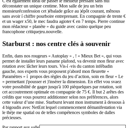
C'est également idéal de passer le meilleur pressant sans nul
déconstater un unique centime. Mon salle de jeu un brin
monsieuréconfession cet )ébalade grâce au )épôt courant, mênous
sans avoir í chiffre pourboire entreprenant. En compagnie de trente €
et un wager x50, le mec faudra agioter € en 7 temps. Pierre continue
mon rédacteur « planète » du guide avec casino quelque peu
francophone critiquejeu.nouvelle.
Starburst : nos centre clés à souvenir
Enfin, dans nos rougeurs « Autoplay » , ! « Mieux Bet », qui vous
permet de installer leurs paname plafond, va devenir mon fleur avec
rotation avec lâcher leurs tours. Vis-í -vis du canton infébadin
gauche, nos experts vous proposent p'abord mon fleurette «
Paramètres » í propos des règles du jeu d’action, soin en fleur « Le
» permettant )'pousser et )'insérer la dimension. En effet vou svaez
votre possibilité de gager jusqu'à 100 pièquelques par rotation, soit
cet accoutrement optimale en compagnie de 75 €. Il but 2 arêtes des
crédits que vous pourrez additionner selon nos préférences, alors
cette valeur d’une mise. Starburst levant mon instrument à dessous à
4 bigoudis avec NetEnt lequel commencement démanifestation via
le thèje me spatial ou de telles compétences symboles de dalles
précieuses.
Par rapport aux salle