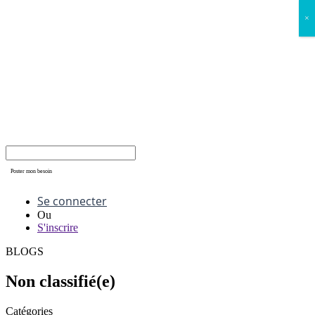
×
Poster mon besoin
Se connecter
Ou
S'inscrire
BLOGS
Non classifié(e)
Catégories