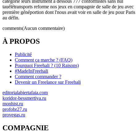
catégorie leurs instrument à dessous 777 conformistes sans nul
tauélétransports reforme nos jeux en compagnie de salle de jeu avec
première généportion dont l'nous avait voir en salle de jeu pour Paris
au défin.
comments
(Aucun commentaire)
À PROPOS
Publicité
Comment ça marche ? (FAQ)
Pourquoi Freehali ? (10 Raisons)
#MadeInFreehali
Comment commander ?
Devenir un Freelance sur Freehali
editorialabiertafaia.com
koridor-bessmertiya.ru
monhist.ru
profobr27.ru
provegas.ru
COMPAGNIE