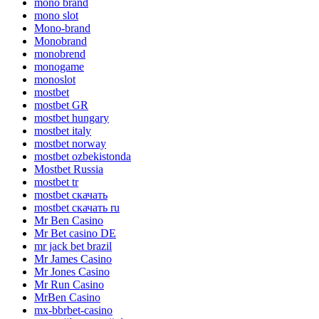
mono brand
mono slot
Mono-brand
Monobrand
monobrend
monogame
monoslot
mostbet
mostbet GR
mostbet hungary
mostbet italy
mostbet norway
mostbet ozbekistonda
Mostbet Russia
mostbet tr
mostbet скачать
mostbet скачать ru
Mr Ben Casino
Mr Bet casino DE
mr jack bet brazil
Mr James Casino
Mr Jones Casino
Mr Run Casino
MrBen Casino
mx-bbrbet-casino