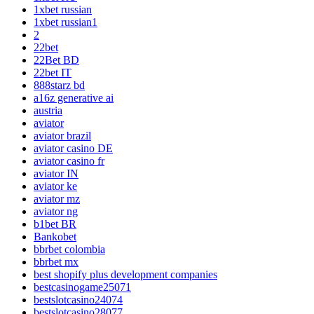
1xbet russian
1xbet russian1
2
22bet
22Bet BD
22bet IT
888starz bd
a16z generative ai
austria
aviator
aviator brazil
aviator casino DE
aviator casino fr
aviator IN
aviator ke
aviator mz
aviator ng
b1bet BR
Bankobet
bbrbet colombia
bbrbet mx
best shopify plus development companies
bestcasinogame25071
bestslotcasino24074
bestslotcasino28077