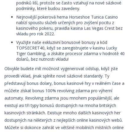
podniků liší, protože se často vztahují na nové sázkové
podmínky, které budou zavedeny.
Nejnovější pokerová herna Horseshoe Tunica Casino
nabízí spoustu služeb určených pro zvýšení pocitu z
kasinového pokeru, pravidla kasina Las Vegas Crest bez
vkladu pro rok 2022.
Využijte naše exkluzivní bonusové bonusy a kód
TOPSECRET40, když se zaregistrujete v kasinu Lucky
Tiger Gambling, a získáte procesor zdarma v hodnotě 40
dolarů, bez nutnosti vkladu!
Obvykle budete mít možnost vygenerovat odstup, když jste
provedli vklad, jinak splníte nové sázkové standardy. Ty
představují bonus dolary, bonus kasinové hry v reálném čase a
můžete získat bonus 100% revolving zdarma pro výherní
automaty. Revolving zdarma jsou mnohem populárnější, ale
existují asi tři typy bonusů dostupných na mnoha britských
kasinových stránkách. Existuje mnoho dalších kasinových her
dostupných na některých z nejlepších online kasinových webů.
Můžete si dokonce zahrát ve většině mobilních místních online