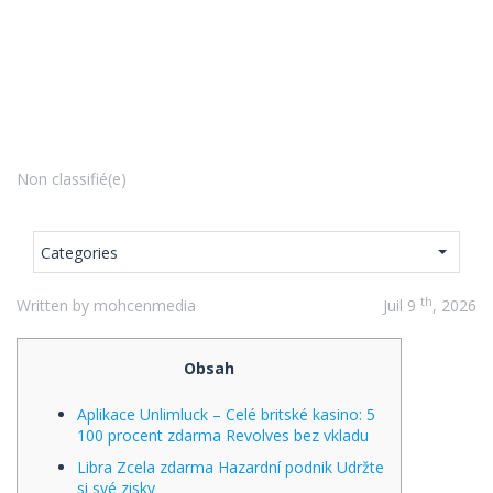
Non classifié(e)
Categories
th
Written by mohcenmedia
Juil 9
, 2026
Obsah
Aplikace Unlimluck – Celé britské kasino: 5
100 procent zdarma Revolves bez vkladu
Libra Zcela zdarma Hazardní podnik Udržte
si své zisky