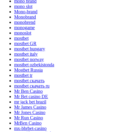
mono brand
mono slot
Mono-brand
Monobrand
monobrend
monogame
monoslot
mostbet
mostbet GR
mostbet hungary
mostbet italy
mostbet norway
mostbet ozbekistonda
Mostbet Russia
mostbet tr
mostbet скачать
mostbet скачать ru
Mr Ben Casino
Mr Bet casino DE
mr jack bet brazil
Mr James Casino
Mr Jones Casino
Mr Run Casino
MrBen Casino
mx-bbrbet-casino