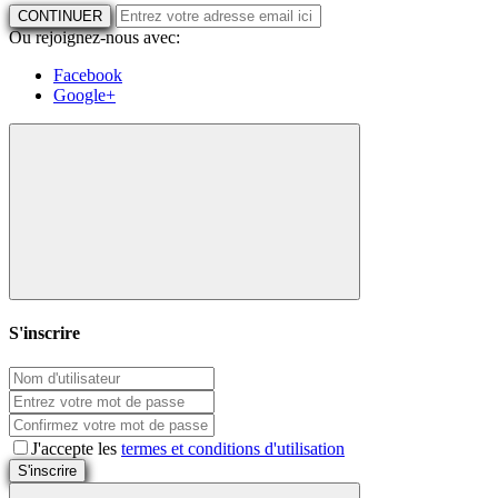
CONTINUER
Ou rejoignez-nous avec:
Facebook
Google+
S'inscrire
J'accepte les
termes et conditions d'utilisation
S'inscrire