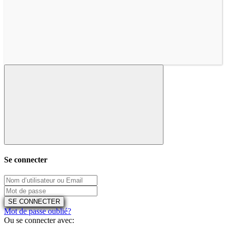
Se connecter
SE CONNECTER
Mot de passe oublié?
Ou se connecter avec: