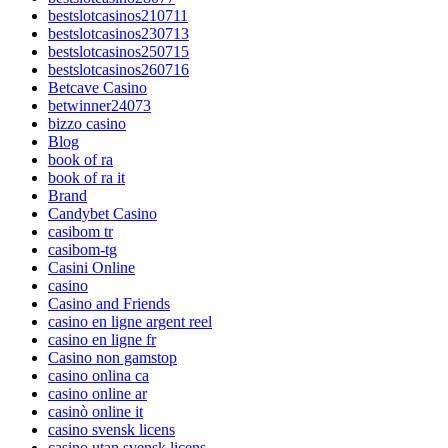
bestslotcasinos210711
bestslotcasinos230713
bestslotcasinos250715
bestslotcasinos260716
Betcave Casino
betwinner24073
bizzo casino
Blog
book of ra
book of ra it
Brand
Candybet Casino
casibom tr
casibom-tg
Casini Online
casino
Casino and Friends
casino en ligne argent reel
casino en ligne fr
Casino non gamstop
casino onlina ca
casino online ar
casinò online it
casino svensk licens
casino utan svensk licens