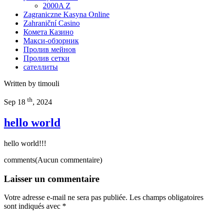
2000A Z
Zagraniczne Kasyna Online
Zahraniční Casino
Комета Казино
Макси-обзорник
Пролив мейнов
Пролив сетки
сателлиты
Written by timouli
th
Sep 18
, 2024
hello world
hello world!!!
comments
(Aucun commentaire)
Laisser un commentaire
Votre adresse e-mail ne sera pas publiée.
Les champs obligatoires
sont indiqués avec
*