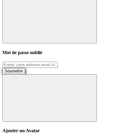
Mot de passe oublié
Soumettre
Ajouter un Avatar