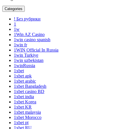
Categories
! Без рубрики
1
1w
1Win AZ Casino
1win casino spanish
1win fr
1WIN Official In Russia
1win Turkiye
1win uzbekistan
1winRussia
1xbet
1xbet apk
1xbet arabic
1xbet Bangladesh
1xbet casino BD
1xbet india
1xbet Korea
1xbet KR
1xbet malaysia
1xbet Morocco
1xbet pt
1xbet RU