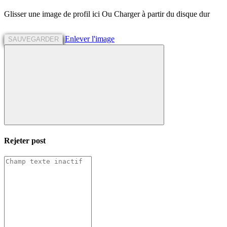
Glisser une image de profil ici
Ou
Charger à partir du disque dur
Enlever l'image
SAUVEGARDER
Rejeter
post