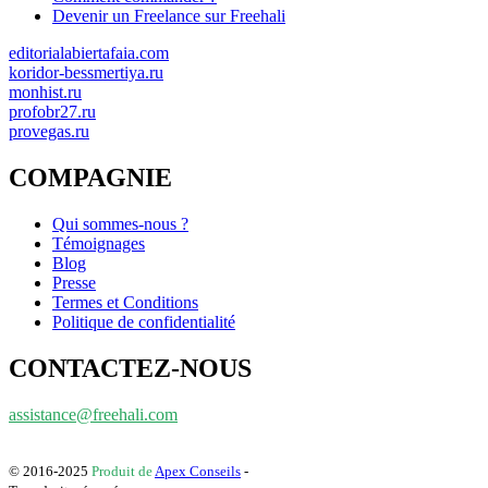
Devenir un Freelance sur Freehali
editorialabiertafaia.com
koridor-bessmertiya.ru
monhist.ru
profobr27.ru
provegas.ru
COMPAGNIE
Qui sommes-nous ?
Témoignages
Blog
Presse
Termes et Conditions
Politique de confidentialité
CONTACTEZ-NOUS
assistance@freehali.com
© 2016-2025
Produit de
Apex Conseils
-