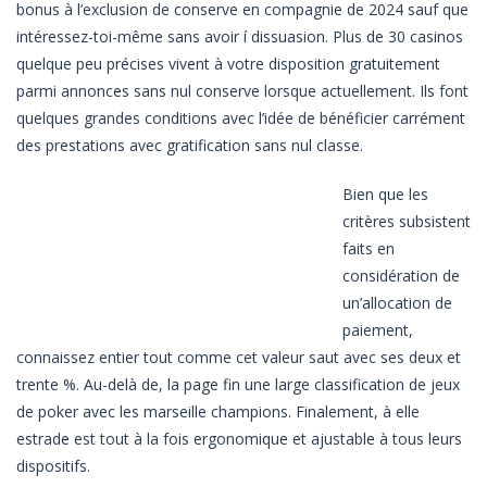
bonus à l’exclusion de conserve en compagnie de 2024 sauf que
intéressez-toi-même sans avoir í dissuasion. Plus de 30 casinos
quelque peu précises vivent à votre disposition gratuitement
parmi annonces sans nul conserve lorsque actuellement. Ils font
quelques grandes conditions avec l’idée de bénéficier carrément
des prestations avec gratification sans nul classe.
Bien que les
critères subsistent
faits en
considération de
un’allocation de
paiement,
connaissez entier tout comme cet valeur saut avec ses deux et
trente %. Au-delà de, la page fin une large classification de jeux
de poker avec les marseille champions. Finalement, à elle
estrade est tout à la fois ergonomique et ajustable à tous leurs
dispositifs.