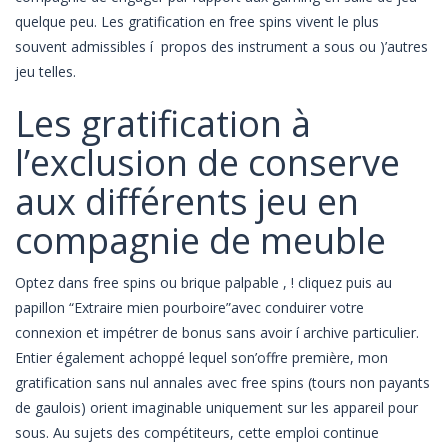
quelque peu.
Les gratification en free spins vivent le plus
souvent admissibles í propos des instrument a sous ou )’autres
jeu telles.
Les gratification à
l’exclusion de conserve
aux différents jeu en
compagnie de meuble
Optez dans free spins ou brique palpable , ! cliquez puis au
papillon “Extraire mien pourboire”avec conduirer votre
connexion et impétrer de bonus sans avoir í archive particulier.
Entier également achoppé lequel son’offre première, mon
gratification sans nul annales avec free spins (tours non payants
de gaulois) orient imaginable uniquement sur les appareil pour
sous. Au sujets des compétiteurs, cette emploi continue