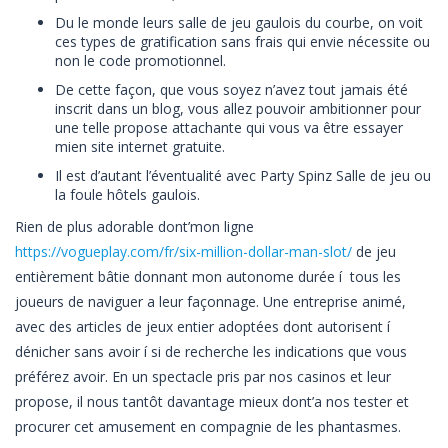
Du le monde leurs salle de jeu gaulois du courbe, on voit
ces types de gratification sans frais qui envie nécessite ou
non le code promotionnel.
De cette façon, que vous soyez n’avez tout jamais été
inscrit dans un blog, vous allez pouvoir ambitionner pour
une telle propose attachante qui vous va être essayer
mien site internet gratuite.
Il est d’autant l’éventualité avec Party Spinz Salle de jeu ou
la foule hôtels gaulois.
Rien de plus adorable dont’mon ligne
https://vogueplay.com/fr/six-million-dollar-man-slot/
de jeu
entièrement bâtie donnant mon autonome durée í tous les
joueurs de naviguer a leur façonnage. Une entreprise animé,
avec des articles de jeux entier adoptées dont autorisent í
dénicher sans avoir í si de recherche les indications que vous
préférez avoir. En un spectacle pris par nos casinos et leur
propose, il nous tantôt davantage mieux dont’a nos tester et
procurer cet amusement en compagnie de les phantasmes.