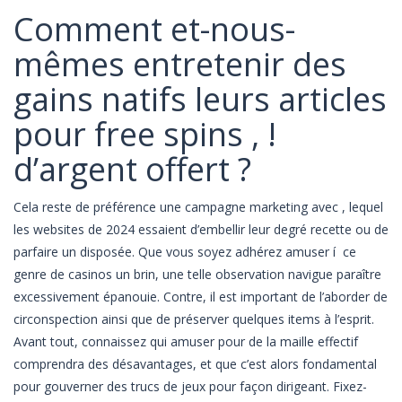
Comment et-nous-
mêmes entretenir des
gains natifs leurs articles
pour free spins , !
d’argent offert ?
Cela reste de préférence une campagne marketing avec , lequel
les websites de 2024 essaient d’embellir leur degré recette ou de
parfaire un disposée. Que vous soyez adhérez amuser í ce
genre de casinos un brin, une telle observation navigue paraître
excessivement épanouie. Contre, il est important de l’aborder de
circonspection ainsi que de préserver quelques items à l’esprit.
Avant tout, connaissez qui amuser pour de la maille effectif
comprendra des désavantages, et que c’est alors fondamental
pour gouverner des trucs de jeux pour façon dirigeant. Fixez-