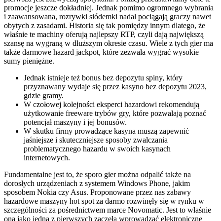
promocje jeszcze dokładniej. Jednak pomimo ogromnego wybrania
i zaawansowana, rozrywki siódemki nadal pociągają graczy nawet
obytych z zasadami. Historia się tak pomiędzy innym dlatego, że
właśnie te machiny oferują najlepszy RTP, czyli dają największą
szansę na wygraną w dłuższym okresie czasu. Wiele z tych gier ma
także darmowe hazard jackpot, które zezwala wygrać wysokie
sumy pieniężne.
Jednak istnieje też bonus bez depozytu spiny, który
przyznawany wydaje się przez kasyno bez depozytu 2023,
gdzie gramy.
W czołowej kolejności eksperci hazardowi rekomendują
użytkowanie freeware trybów gry, które pozwalają poznać
potencjał maszyny i jej bonusów.
W skutku firmy prowadzące kasyna muszą zapewnić
jaśniejsze i skuteczniejsze sposoby zwalczania
problematycznego hazardu w swoich kasynach
internetowych.
Fundamentalne jest to, że sporo gier można odpalić także na
dorosłych urządzeniach z systemem Windows Phone, jakim
sposobem Nokia czy Asus. Proponowane przez nas zabawy
hazardowe maszyny hot spot za darmo rozwinęły się w rynku w
szczególności za pośrednictwem marce Novomatic. Jest to właśnie
ona jako jedna z pierwszych zaczęła wprowadzać elektroniczne