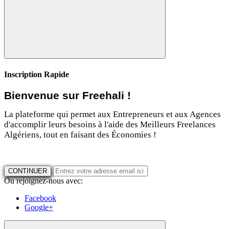
Inscription Rapide
Bienvenue sur Freehali !
La plateforme qui permet aux Entrepreneurs et aux Agences
d'accomplir leurs besoins à l'aide des Meilleurs Freelances
Algériens, tout en faisant des Économies !
CONTINUER
Ou rejoignez-nous avec:
Facebook
Google+