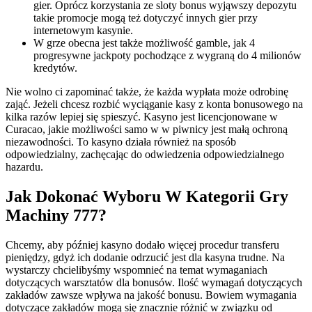
gier. Oprócz korzystania ze sloty bonus wyjąwszy depozytu
takie promocje mogą też dotyczyć innych gier przy
internetowym kasynie.
W grze obecna jest także możliwość gamble, jak 4
progresywne jackpoty pochodzące z wygraną do 4 milionów
kredytów.
Nie wolno ci zapominać także, że każda wypłata może odrobinę
zająć. Jeżeli chcesz rozbić wyciąganie kasy z konta bonusowego na
kilka razów lepiej się spieszyć. Kasyno jest licencjonowane w
Curacao, jakie możliwości samo w w piwnicy jest małą ochroną
niezawodności. To kasyno działa również na sposób
odpowiedzialny, zachęcając do odwiedzenia odpowiedzialnego
hazardu.
Jak Dokonać Wyboru W Kategorii Gry
Machiny 777?
Chcemy, aby później kasyno dodało więcej procedur transferu
pieniędzy, gdyż ich dodanie odrzucić jest dla kasyna trudne. Na
wystarczy chcielibyśmy wspomnieć na temat wymaganiach
dotyczących warsztatów dla bonusów. Ilość wymagań dotyczących
zakładów zawsze wpływa na jakość bonusu. Bowiem wymagania
dotyczące zakładów mogą się znacznie różnić w związku od