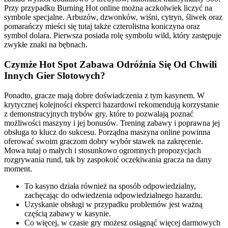
Przy przypadku Burning Hot online można aczkolwiek liczyć na
symbole specjalne. Arbuzów, dzwonków, wiśni, cytryn, śliwek oraz
pomarańczy mieści się tutaj także czterolistna koniczyna oraz
symbol dolara. Pierwsza posiada rolę symbolu wild, który zastępuje
zwykłe znaki na bębnach.
Czymże Hot Spot Zabawa Odróżnia Się Od Chwili
Innych Gier Slotowych?
Ponadto, gracze mają dobre doświadczenia z tym kasynem. W
krytycznej kolejności eksperci hazardowi rekomendują korzystanie
z demonstracyjnych trybów gry, które to pozwalają poznać
możliwości maszyny i jej bonusów. Trening zabawy i poprawna jej
obsługa to klucz do sukcesu. Porządna maszyna online powinna
oferować swoim graczom dobry wybór stawek na zakręcenie.
Mowa tutaj o małych i stosunkowo ogromnych propozycjach
rozgrywania rund, tak by zaspokoić oczekiwania gracza na dany
moment.
To kasyno działa również na sposób odpowiedzialny,
zachęcając do odwiedzenia odpowiedzialnego hazardu.
Uzyskanie obsługi w przypadku problemów jest ważną
częścią zabawy w kasynie.
Co więcej, w czasie gry możesz osiągnąć więcej darmowych