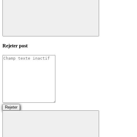
Rejeter
post
Rejeter