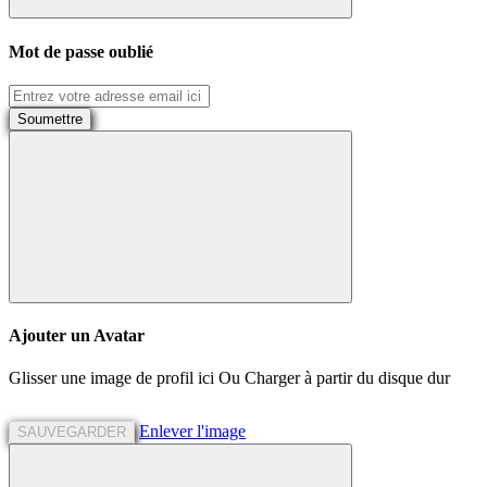
Mot de passe oublié
Soumettre
Ajouter un Avatar
Glisser une image de profil ici
Ou
Charger à partir du disque dur
Enlever l'image
SAUVEGARDER