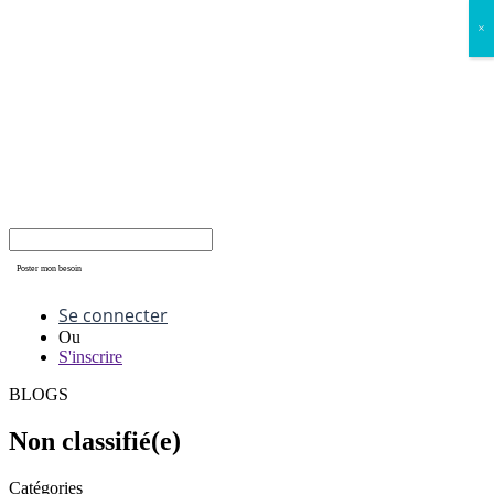
×
Poster mon besoin
Se connecter
Ou
S'inscrire
BLOGS
Non classifié(e)
Catégories