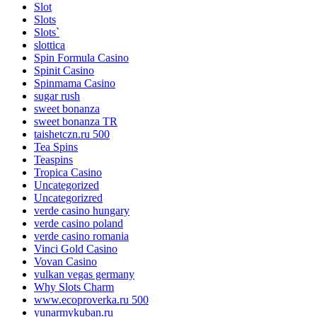
Slot
Slots
Slots`
slottica
Spin Formula Casino
Spinit Casino
Spinmama Casino
sugar rush
sweet bonanza
sweet bonanza TR
taishetczn.ru 500
Tea Spins
Teaspins
Tropica Casino
Uncategorized
Uncategorizred
verde casino hungary
verde casino poland
verde casino romania
Vinci Gold Casino
Vovan Casino
vulkan vegas germany
Why Slots Charm
www.ecoproverka.ru 500
yunarmykuban.ru