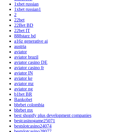
1xbet russian
1xbet russian1
2
22bet
22Bet BD
22bet IT
888starz bd
a16z generative ai
austria
aviator
aviator brazil
aviator casino DE
aviator casino fr
aviator IN
aviator ke
aviator mz
aviator ng
b1bet BR
Bankobet
bbrbet colombia
bbrbet mx
best shopify plus development companies
bestcasinogame25071
bestslotcasino24074
bestslotcasino28077