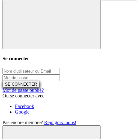
Se connecter
SE CONNECTER
Mot de passe oublié?
Ou se connecter avec:
Facebook
Google+
Pas encore membre?
Rejoignez-nous!