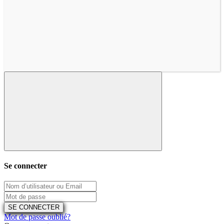
Se connecter
SE CONNECTER
Mot de passe oublié?