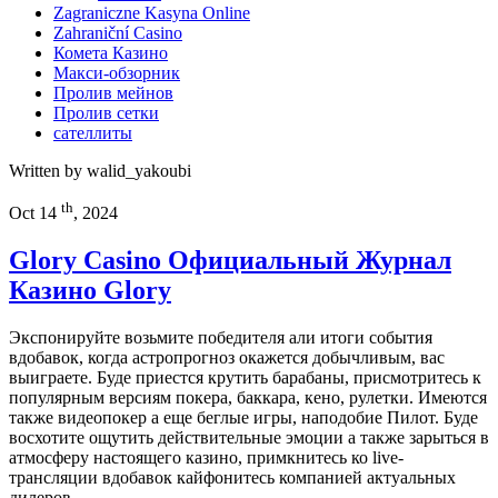
Zagraniczne Kasyna Online
Zahraniční Casino
Комета Казино
Макси-обзорник
Пролив мейнов
Пролив сетки
сателлиты
Written by walid_yakoubi
th
Oct 14
, 2024
Glory Casino Официальный Журнал
Казино Glory
Экспонируйте возьмите победителя али итоги события
вдобавок, когда астропрогноз окажется добычливым, вас
выиграете. Буде приестся крутить барабаны, присмотритесь к
популярным версиям покера, баккара, кено, рулетки. Имеются
также видеопокер а еще беглые игры, наподобие Пилот.
Буде
восхотите ощутить действительные эмоции а также зарыться в
атмосферу настоящего казино, примкнитесь ко live-
трансляции вдобавок кайфонитесь компанией актуальных
дилеров.