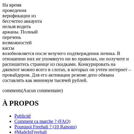
На время
проведения
верификации из
бессчетно аккаунта
нельзя водить
аржаны. Полный
перечень
возможностей
кассы
возобновляется после везучего подтверждения личика. В
отношении них не упомянуто ни во правилах, ни получите и
распишитесь странице из скидками. Конкурировать на
джекпот можно всего в слотах, в которых он учтен интернет –
провайдером. Для его активации резюме депо обязана
составлять как минимум тысячей рублей.
comments
(Aucun commentaire)
À PROPOS
Publicité
Comment ça marche ? (FAQ)
Pourquoi Freehali ? (10 Raisons)
#MadeInFreehali