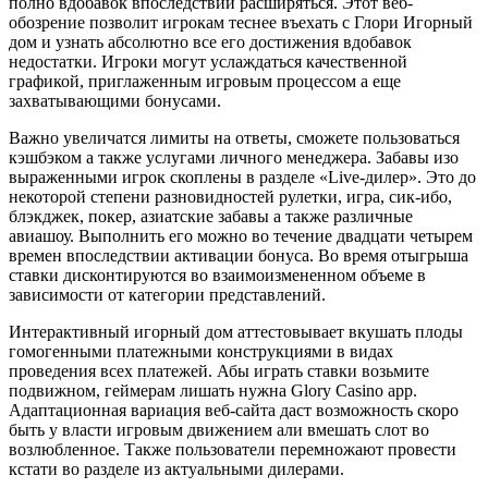
полно вдобавок впоследствии расширяться. Этот веб-
обозрение позволит игрокам теснее въехать с Глори Игорный
дом и узнать абсолютно все его достижения вдобавок
недостатки. Игроки могут услаждаться качественной
графикой, приглаженным игровым процессом а еще
захватывающими бонусами.
Важно увеличатся лимиты на ответы, сможете пользоваться
кэшбэком а также услугами личного менеджера. Забавы изо
выраженными игрок скоплены в разделе «Live-дилер». Это до
некоторой степени разновидностей рулетки, игра, сик-ибо,
блэкджек, покер, азиатские забавы а также различные
авиашоу. Выполнить его можно во течение двадцати четырем
времен впоследствии активации бонуса. Во время отыгрыша
ставки дисконтируются во взаимоизмененном объеме в
зависимости от категории представлений.
Интерактивный игорный дом аттестовывает вкушать плоды
гомогенными платежными конструкциями в видах
проведения всех платежей. Абы играть ставки возьмите
подвижном, геймерам лишать нужна Glory Casino app.
Адаптационная вариация веб-сайта даст возможность скоро
быть у власти игровым движением али вмешать слот во
возлюбленное. Также пользователи перемножают провести
кстати во разделе из актуальными дилерами.