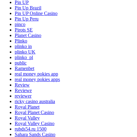
Pin UP
Pin Up Brazil
Pin UP Online Casino
Pin Up Peru
pinco
Pirots SE
Planet Casino
Plinko
plinko in
plinko UK
plinko_pl
public
Ramenbet
real money pokies app
real money pokies apps
Review
Reviewe
reviewer
ricky casino australia
Royal Planet
Royal Planet Casino
Royal Valley
Royal Valley Casino
rubds54.ru 1500
Sahara Sands Casino