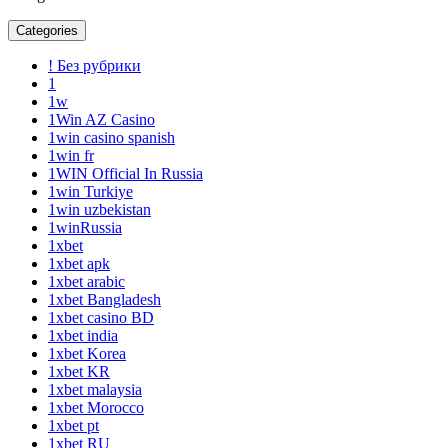
Categories
! Без рубрики
1
1w
1Win AZ Casino
1win casino spanish
1win fr
1WIN Official In Russia
1win Turkiye
1win uzbekistan
1winRussia
1xbet
1xbet apk
1xbet arabic
1xbet Bangladesh
1xbet casino BD
1xbet india
1xbet Korea
1xbet KR
1xbet malaysia
1xbet Morocco
1xbet pt
1xbet RU