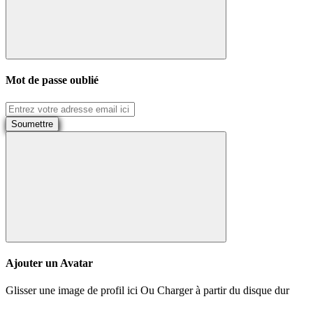
Mot de passe oublié
Soumettre
Ajouter un Avatar
Glisser une image de profil ici
Ou
Charger à partir du disque dur