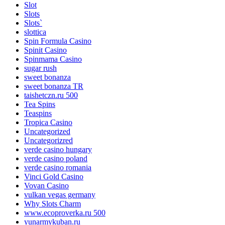
Slot
Slots
Slots`
slottica
Spin Formula Casino
Spinit Casino
Spinmama Casino
sugar rush
sweet bonanza
sweet bonanza TR
taishetczn.ru 500
Tea Spins
Teaspins
Tropica Casino
Uncategorized
Uncategorizred
verde casino hungary
verde casino poland
verde casino romania
Vinci Gold Casino
Vovan Casino
vulkan vegas germany
Why Slots Charm
www.ecoproverka.ru 500
yunarmykuban.ru