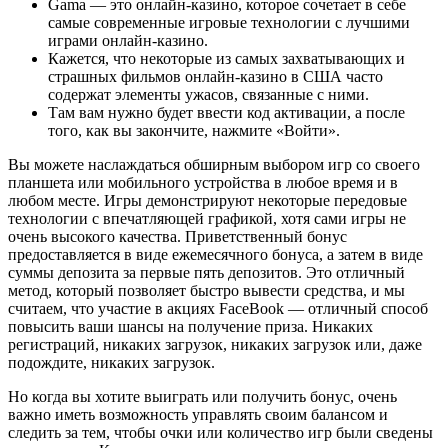
Gama — это онлайн-казино, которое сочетает в себе
самые современные игровые технологии с лучшими
играми онлайн-казино.
Кажется, что некоторые из самых захватывающих и
страшных фильмов онлайн-казино в США часто
содержат элементы ужасов, связанные с ними.
Там вам нужно будет ввести код активации, а после
того, как вы закончите, нажмите «Войти».
Вы можете наслаждаться обширным выбором игр со своего
планшета или мобильного устройства в любое время и в
любом месте. Игры демонстрируют некоторые передовые
технологии с впечатляющей графикой, хотя сами игры не
очень высокого качества. Приветственный бонус
предоставляется в виде ежемесячного бонуса, а затем в виде
суммы депозита за первые пять депозитов. Это отличный
метод, который позволяет быстро вывести средства, и мы
считаем, что участие в акциях FaceBook — отличный способ
повысить ваши шансы на получение приза. Никаких
регистраций, никаких загрузок, никаких загрузок или, даже
подождите, никаких загрузок.
Но когда вы хотите выиграть или получить бонус, очень
важно иметь возможность управлять своим балансом и
следить за тем, чтобы очки или количество игр были сведены