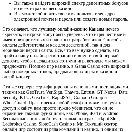
Вы также найдете широкий спектр депозитных бонусов
во всех играх нашего казино.
Вы можете обновить свое имя пользователя, адрес
электронной почты и пароль или создать новый пароль.
Это означает, что лучшему онлайн-казино Канады нечего
скрывать, и игроки могут быть уверены, что игры честные и
имеют авторитетных и надежных разработчиков. Способы
оплаты действительны как для десктопной, так и для
мобильной версии сайта. Все, что вам нужно сделать, это
пройти нашу онлайн-регистрацию и внести свой первый
депозит, чтобы насладиться сотнями игр, которые мы можем
предложить. Помимо игр казино, в Gama Casino есть широкий
выбор покерных столов, предлагающих игры в казино и
онлайн-покер.
Эти же серверы сертифицированы основными поставщиками,
такими как GeoTrust, VeriSign, Thawte, Entrust, GT Nexus, Data
Security, KTU, GeoTrust, RapidSSL, Comodo Group и
WhoisGuard. Практически любой телефон может получить
доступ к сайту, вам просто нужно убедиться, что он не
ограничен такими функциями, как iPhone, iPad и Android.
Бесплатные спины действуют только в играх Jackpot Slots,
Ladbrokes Casino, SlotoCash Casino и Mr. Текущий сектор
онлайн-игр состоит из ряда компаний и казино, и одним из