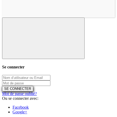
Se connecter
SE CONNECTER
Mot de passe oublié?
Ou se connecter avec:
Facebook
Google+