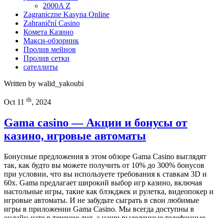
2000A Z
Zagraniczne Kasyna Online
Zahraniční Casino
Комета Казино
Макси-обзорник
Пролив мейнов
Пролив сетки
сателлиты
Written by walid_yakoubi
th
Oct 11
, 2024
Gama casino — Акции и бонусы от
казино, игровые автоматы
Бонусные предложения в этом обзоре Gama Casino выглядят
так, как будто вы можете получить от 10% до 300% бонусов
при условии, что вы используете требования к ставкам 3D и
60x. Gama предлагает широкий выбор игр казино, включая
настольные игры, такие как блэкджек и рулетка, видеопокер и
игровые автоматы. И не забудьте сыграть в свои любимые
игры в приложении Gama Casino. Мы всегда доступны в
онлайн-чате в течение дня, а наши выделенные телефонные