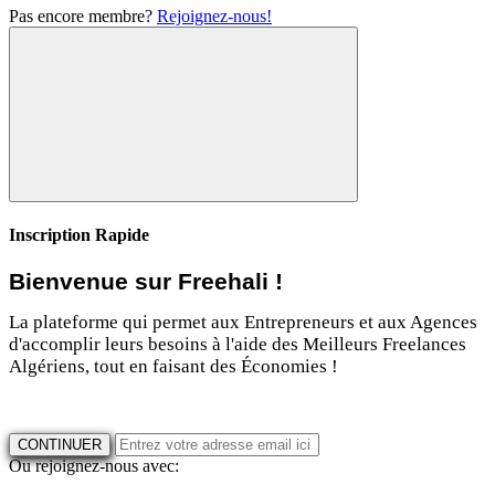
Pas encore membre?
Rejoignez-nous!
Inscription Rapide
Bienvenue sur Freehali !
La plateforme qui permet aux Entrepreneurs et aux Agences
d'accomplir leurs besoins à l'aide des Meilleurs Freelances
Algériens, tout en faisant des Économies !
CONTINUER
Ou rejoignez-nous avec: