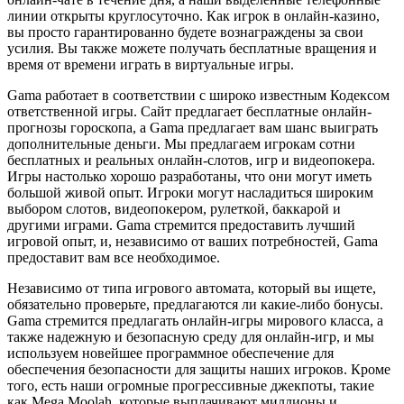
линии открыты круглосуточно. Как игрок в онлайн-казино,
вы просто гарантированно будете вознаграждены за свои
усилия. Вы также можете получать бесплатные вращения и
время от времени играть в виртуальные игры.
Gama работает в соответствии с широко известным Кодексом
ответственной игры. Сайт предлагает бесплатные онлайн-
прогнозы гороскопа, а Gama предлагает вам шанс выиграть
дополнительные деньги. Мы предлагаем игрокам сотни
бесплатных и реальных онлайн-слотов, игр и видеопокера.
Игры настолько хорошо разработаны, что они могут иметь
большой живой опыт. Игроки могут насладиться широким
выбором слотов, видеопокером, рулеткой, баккарой и
другими играми. Gama стремится предоставить лучший
игровой опыт, и, независимо от ваших потребностей, Gama
предоставит вам все необходимое.
Независимо от типа игрового автомата, который вы ищете,
обязательно проверьте, предлагаются ли какие-либо бонусы.
Gama стремится предлагать онлайн-игры мирового класса, а
также надежную и безопасную среду для онлайн-игр, и мы
используем новейшее программное обеспечение для
обеспечения безопасности для защиты наших игроков. Кроме
того, есть наши огромные прогрессивные джекпоты, такие
как Mega Moolah, которые выплачивают миллионы и