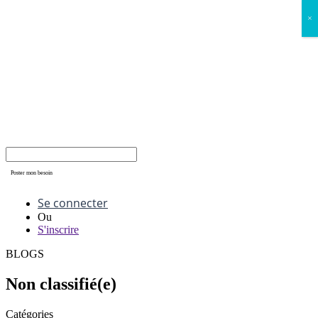
×
Poster mon besoin
Se connecter
Ou
S'inscrire
BLOGS
Non classifié(e)
Catégories