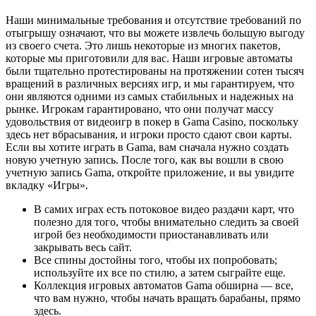
Наши минимальные требования и отсутствие требований по
отыгрышу означают, что вы можете извлечь большую выгоду
из своего счета. Это лишь некоторые из многих пакетов,
которые мы приготовили для вас. Наши игровые автоматы
были тщательно протестированы на протяжении сотен тысяч
вращений в различных версиях игр, и мы гарантируем, что
они являются одними из самых стабильных и надежных на
рынке. Игрокам гарантировано, что они получат массу
удовольствия от видеоигр в покер в Gama Casino, поскольку
здесь нет вбрасывания, и игроки просто сдают свои карты.
Если вы хотите играть в Gama, вам сначала нужно создать
новую учетную запись. После того, как вы вошли в свою
учетную запись Gama, откройте приложение, и вы увидите
вкладку «Игры».
В самих играх есть потоковое видео раздачи карт, что
полезно для того, чтобы внимательно следить за своей
игрой без необходимости приостанавливать или
закрывать весь сайт.
Все спины достойны того, чтобы их попробовать;
используйте их все по стилю, а затем сыграйте еще.
Коллекция игровых автоматов Gama обширна — все,
что вам нужно, чтобы начать вращать барабаны, прямо
здесь.