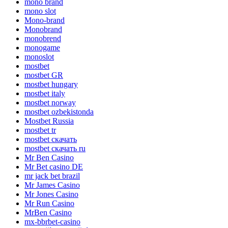
mono brand
mono slot
Mono-brand
Monobrand
monobrend
monogame
monoslot
mostbet
mostbet GR
mostbet hungary
mostbet italy
mostbet norway
mostbet ozbekistonda
Mostbet Russia
mostbet tr
mostbet скачать
mostbet скачать ru
Mr Ben Casino
Mr Bet casino DE
mr jack bet brazil
Mr James Casino
Mr Jones Casino
Mr Run Casino
MrBen Casino
mx-bbrbet-casino