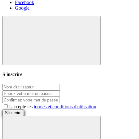
Facebook
Google+
S'inscrire
J'accepte les
termes et conditions d'utilisation
S'inscrire