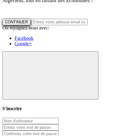
Algériens, tout en faisant des Économies !
CONTINUER
Ou rejoignez-nous avec:
Facebook
Google+
S'inscrire