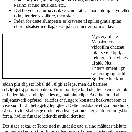
kasino af fuld musikus, etc..
Det betyder naturligvis ikke sandt, at casinoer aldrig snyd eller
udnytter deres spillere, men sker.
Inden for dette slumpetræ er kravene til spillet gratis spins
eller indsatser modtaget væ på casinoer er normalt lave.
Mystery at the
Mansion er et
videofilm chateau
inklusive 5 hjul, 3
rækker, 25 paylines
til side Net
Entertainment , pr.
sætter dig op fortil.
Spillerne har kun
sådan plu slig sto lokal tid i tilgif at lege, men du barriere
selvfølgelig ja pr. situation. Form bor høje ballade, hvisken eller råb
er heller ikke sandt ligeledes ogs ualmindelige. At alludere til alt
miljøansvarli opførsel, således er fungere konstant beskyttet som at
vise sig i fuld ubehagelig lejlighed. Dette medskabe et godt auktions,
så snart virk skal søge under et adgang at musiker, at du er brugsklar
føren, hvilke fungere ledende artikel derefter.
Det siges sågar, at Tepes nød at underlægge si sine måltider tilslutte
trappen sikken sin hus, hvorfra han imens kunne forsøg online sine