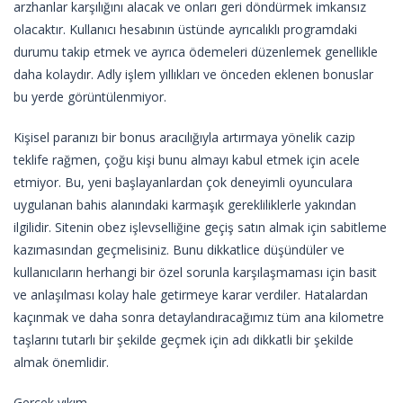
arzhanlar karşılığını alacak ve onları geri döndürmek imkansız
olacaktır. Kullanıcı hesabının üstünde ayrıcalıklı programdaki
durumu takip etmek ve ayrıca ödemeleri düzenlemek genellikle
daha kolaydır. Adly işlem yıllıkları ve önceden eklenen bonuslar
bu yerde görüntülenmiyor.
Kişisel paranızı bir bonus aracılığıyla artırmaya yönelik cazip
teklife rağmen, çoğu kişi bunu almayı kabul etmek için acele
etmiyor. Bu, yeni başlayanlardan çok deneyimli oyunculara
uygulanan bahis alanındaki karmaşık gerekliliklerle yakından
ilgilidir. Sitenin obez işlevselliğine geçiş satın almak için sabitleme
kazımasından geçmelisiniz. Bunu dikkatlice düşündüler ve
kullanıcıların herhangi bir özel sorunla karşılaşmaması için basit
ve anlaşılması kolay hale getirmeye karar verdiler. Hatalardan
kaçınmak ve daha sonra detaylandıracağımız tüm ana kilometre
taşlarını tutarlı bir şekilde geçmek için adı dikkatli bir şekilde
almak önemlidir.
Gerçek yıkım