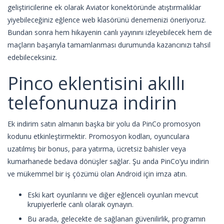
geliştiricilerine ek olarak Aviator konektöründe atıştırmalıklar
yiyebileceğiniz eğlence web klasörünü denemenizi öneriyoruz.
Bundan sonra hem hikayenin canlı yayınını izleyebilecek hem de
maçların başarıyla tamamlanması durumunda kazancınızı tahsil
edebileceksiniz.
Pinco eklentisini akıllı
telefonunuza indirin
Ek indirim satın almanın başka bir yolu da PinCo promosyon
kodunu etkinleştirmektir. Promosyon kodları, oyunculara
uzatılmış bir bonus, para yatırma, ücretsiz bahisler veya
kumarhanede bedava dönüşler sağlar. Şu anda PinCo’yu indirin
ve mükemmel bir iş çözümü olan Android için imza atın.
Eski kart oyunlarını ve diğer eğlenceli oyunları mevcut
krupiyerlerle canlı olarak oynayın.
Bu arada, gelecekte de sağlanan güvenilirlik, programın