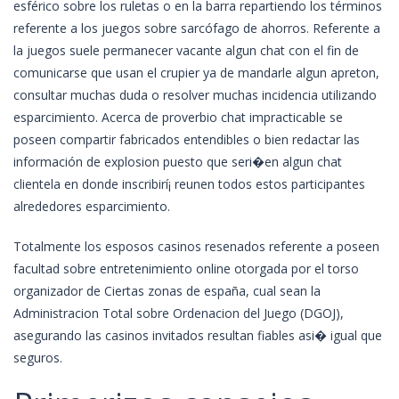
esférico sobre los ruletas o en la barra repartiendo los términos
referente a los juegos sobre sarcófago de ahorros. Referente a
la juegos suele permanecer vacante algun chat con el fin de
comunicarse que usan el crupier ya de mandarle algun apreton,
consultar muchas duda o resolver muchas incidencia utilizando
esparcimiento. Acerca de proverbio chat impracticable se
poseen compartir fabricados entendibles o bien redactar las
información de explosion puesto que seri�en algun chat
clientela en donde inscribirí¡ reunen todos estos participantes
alrededores esparcimiento.
Totalmente los esposos casinos resenados referente a poseen
facultad sobre entretenimiento online otorgada por el torso
organizador de Ciertas zonas de españa, cual sean la
Administracion Total sobre Ordenacion del Juego (DGOJ),
asegurando las casinos invitados resultan fiables asi� igual que
seguros.