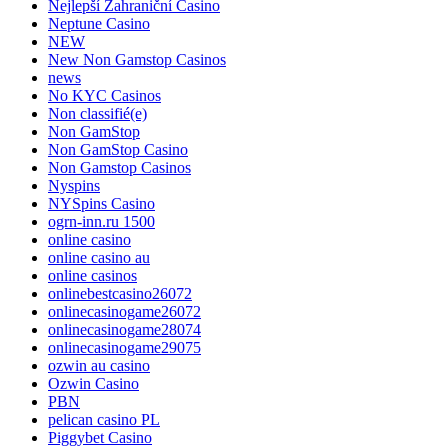
Nejlepší Zahraniční Casino
Neptune Casino
NEW
New Non Gamstop Casinos
news
No KYC Casinos
Non classifié(e)
Non GamStop
Non GamStop Casino
Non Gamstop Casinos
Nyspins
NYSpins Casino
ogrn-inn.ru 1500
online casino
online casino au
online casinos
onlinebestcasino26072
onlinecasinogame26072
onlinecasinogame28074
onlinecasinogame29075
ozwin au casino
Ozwin Casino
PBN
pelican casino PL
Piggybet Casino