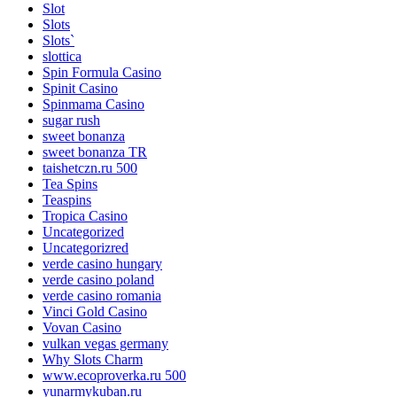
Slot
Slots
Slots`
slottica
Spin Formula Casino
Spinit Casino
Spinmama Casino
sugar rush
sweet bonanza
sweet bonanza TR
taishetczn.ru 500
Tea Spins
Teaspins
Tropica Casino
Uncategorized
Uncategorizred
verde casino hungary
verde casino poland
verde casino romania
Vinci Gold Casino
Vovan Casino
vulkan vegas germany
Why Slots Charm
www.ecoproverka.ru 500
yunarmykuban.ru