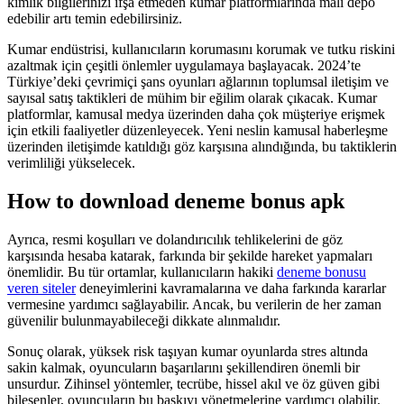
kimlik bilgilerinizi ifşa etmeden kumar platformlarında mali depo
edebilir artı temin edebilirsiniz.
Kumar endüstrisi, kullanıcıların korumasını korumak ve tutku riskini
azaltmak için çeşitli önlemler uygulamaya başlayacak. 2024’te
Türkiye’deki çevrimiçi şans oyunları ağlarının toplumsal iletişim ve
sayısal satış taktikleri de mühim bir eğilim olarak çıkacak. Kumar
platformlar, kamusal medya üzerinden daha çok müşteriye erişmek
için etkili faaliyetler düzenleyecek. Yeni neslin kamusal haberleşme
üzerinden iletişimde katıldığı göz karşısına alındığında, bu taktiklerin
verimliliği yükselecek.
How to download deneme bonus apk
Ayrıca, resmi koşulları ve dolandırıcılık tehlikelerini de göz
karşısında hesaba katarak, farkında bir şekilde hareket yapmaları
önemlidir. Bu tür ortamlar, kullanıcıların hakiki
deneme bonusu
veren siteler
deneyimlerini kavramalarına ve daha farkında kararlar
vermesine yardımcı sağlayabilir. Ancak, bu verilerin de her zaman
güvenilir bulunmayabileceği dikkate alınmalıdır.
Sonuç olarak, yüksek risk taşıyan kumar oyunlarda stres altında
sakin kalmak, oyuncuların başarılarını şekillendiren önemli bir
unsurdur. Zihinsel yöntemler, tecrübe, hissel akıl ve öz güven gibi
bileşenler, oyuncuların bu baskıyı yönetmelerine yardımcı olabilir.