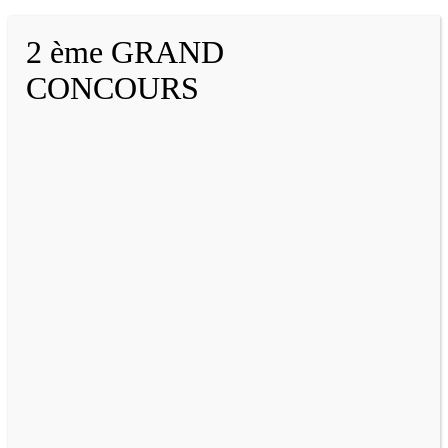
2 ème GRAND
CONCOURS