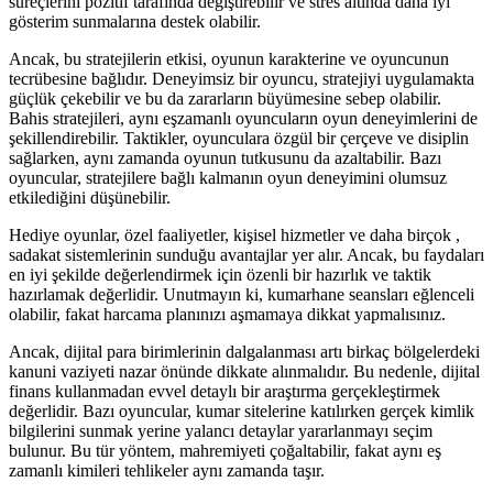
süreçlerini pozitif tarafında değiştirebilir ve stres altında daha iyi
gösterim sunmalarına destek olabilir.
Ancak, bu stratejilerin etkisi, oyunun karakterine ve oyuncunun
tecrübesine bağlıdır. Deneyimsiz bir oyuncu, stratejiyi uygulamakta
güçlük çekebilir ve bu da zararların büyümesine sebep olabilir.
Bahis stratejileri, aynı eşzamanlı oyuncuların oyun deneyimlerini de
şekillendirebilir. Taktikler, oyunculara özgül bir çerçeve ve disiplin
sağlarken, aynı zamanda oyunun tutkusunu da azaltabilir. Bazı
oyuncular, stratejilere bağlı kalmanın oyun deneyimini olumsuz
etkilediğini düşünebilir.
Hediye oyunlar, özel faaliyetler, kişisel hizmetler ve daha birçok ,
sadakat sistemlerinin sunduğu avantajlar yer alır. Ancak, bu faydaları
en iyi şekilde değerlendirmek için özenli bir hazırlık ve taktik
hazırlamak değerlidir. Unutmayın ki, kumarhane seansları eğlenceli
olabilir, fakat harcama planınızı aşmamaya dikkat yapmalısınız.
Ancak, dijital para birimlerinin dalgalanması artı birkaç bölgelerdeki
kanuni vaziyeti nazar önünde dikkate alınmalıdır. Bu nedenle, dijital
finans kullanmadan evvel detaylı bir araştırma gerçekleştirmek
değerlidir. Bazı oyuncular, kumar sitelerine katılırken gerçek kimlik
bilgilerini sunmak yerine yalancı detaylar yararlanmayı seçim
bulunur. Bu tür yöntem, mahremiyeti çoğaltabilir, fakat aynı eş
zamanlı kimileri tehlikeler aynı zamanda taşır.