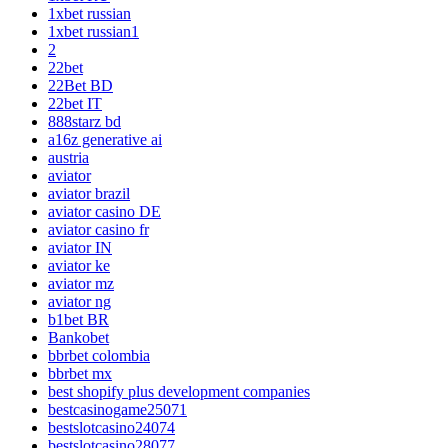
1xbet russian
1xbet russian1
2
22bet
22Bet BD
22bet IT
888starz bd
a16z generative ai
austria
aviator
aviator brazil
aviator casino DE
aviator casino fr
aviator IN
aviator ke
aviator mz
aviator ng
b1bet BR
Bankobet
bbrbet colombia
bbrbet mx
best shopify plus development companies
bestcasinogame25071
bestslotcasino24074
bestslotcasino28077