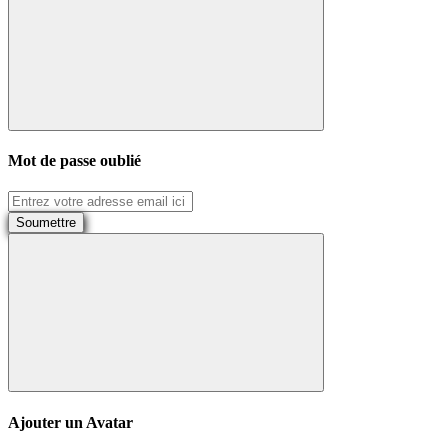
Mot de passe oublié
Soumettre
Ajouter un Avatar