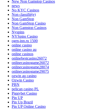
New Non Gamstop Casinos
news
No KYC Casinos
Non classifié(e)
Non GamStop
Non GamStop Casino
Non Gamstop Casinos
Nyspins
NYSpins Casino
ogrn-inn.ru 1500
online casino
online casino au
online casinos
onlinebestcasino26072
onlinecasinogame26072
onlinecasinogame28074
onlinecasinogame29075
ozwin au casino
Ozwin Casino
PBN
pelican casino PL
Piggybet Casino
Pin UP
Pin Up Brazil
Pin UP Online Casino