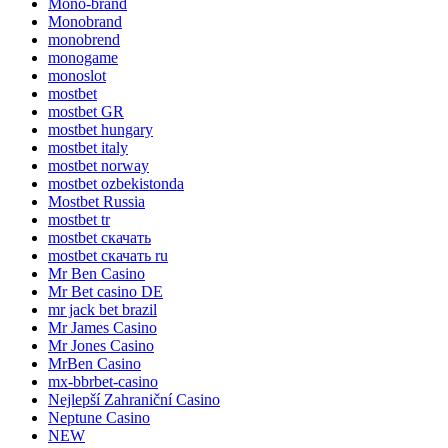
Mono-brand
Monobrand
monobrend
monogame
monoslot
mostbet
mostbet GR
mostbet hungary
mostbet italy
mostbet norway
mostbet ozbekistonda
Mostbet Russia
mostbet tr
mostbet скачать
mostbet скачать ru
Mr Ben Casino
Mr Bet casino DE
mr jack bet brazil
Mr James Casino
Mr Jones Casino
MrBen Casino
mx-bbrbet-casino
Nejlepší Zahraniční Casino
Neptune Casino
NEW