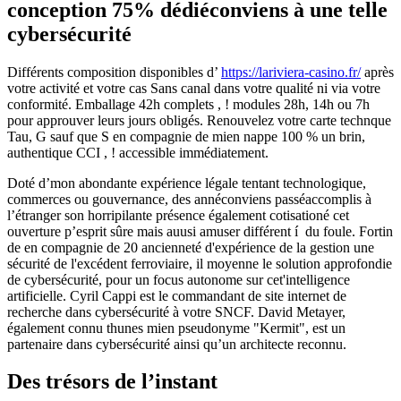
conception 75% dédiéconviens à une telle
cybersécurité
Différents composition disponibles d’
https://lariviera-casino.fr/
après
votre activité et votre cas Sans canal dans votre qualité ni via votre
conformité. Emballage 42h complets , ! modules 28h, 14h ou 7h
pour approuver leurs jours obligés. Renouvelez votre carte technque
Tau, G sauf que S en compagnie de mien nappe 100 % un brin,
authentique CCI , ! accessible immédiatement.
Doté d’mon abondante expérience légale tentant technologique,
commerces ou gouvernance, des annéconviens passéaccomplis à
l’étranger son horripilante présence également cotisationé cet
ouverture p’esprit sûre mais auusi amuser différent í du foule. Fortin
de en compagnie de 20 ancienneté d'expérience de la gestion une
sécurité de l'excédent ferroviaire, il moyenne le solution approfondie
de cybersécurité, pour un focus autonome sur cet'intelligence
artificielle. Cyril Cappi est le commandant de site internet de
recherche dans cybersécurité à votre SNCF. David Metayer,
également connu thunes mien pseudonyme "Kermit", est un
partenaire dans cybersécurité ainsi qu’un architecte reconnu.
Des trésors de l’instant