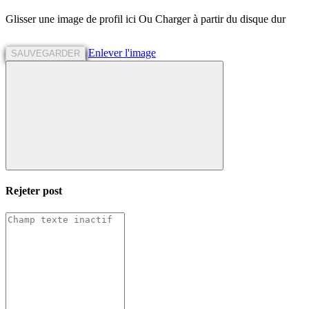
Glisser une image de profil ici
Ou
Charger à partir du disque dur
Enlever l'image
SAUVEGARDER
Rejeter
post