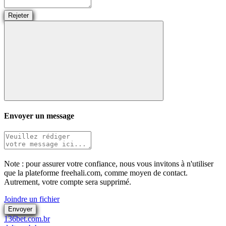
Rejeter
Envoyer un message
Note : pour assurer votre confiance, nous vous invitons à n'utiliser
que la plateforme freehali.com, comme moyen de contact.
Autrement, votre compte sera supprimé.
Joindre un fichier
Envoyer
136bet.com.br