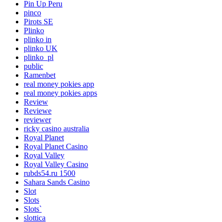
Pin Up Peru
pinco
Pirots SE
Plinko
plinko in
plinko UK
plinko_pl
public
Ramenbet
real money pokies app
real money pokies apps
Review
Reviewe
reviewer
ricky casino australia
Royal Planet
Royal Planet Casino
Royal Valley
Royal Valley Casino
rubds54.ru 1500
Sahara Sands Casino
Slot
Slots
Slots`
slottica