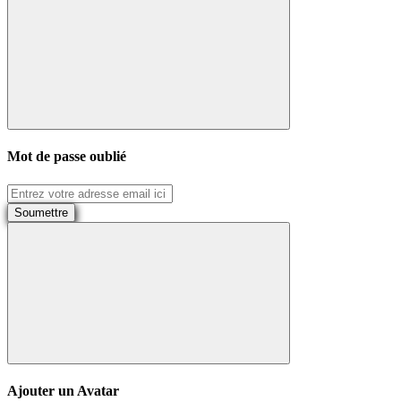
Mot de passe oublié
Soumettre
Ajouter un Avatar