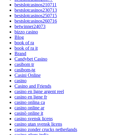
bestslotcasinos210711
bestslotcasinos230713
bestslotcasinos250715
bestslotcasinos260716
betwinner24073
bizzo casino
Blog
book of ra
book of ra it
Brand
Candybet Casino
casibom tr
casibom-tg
Casini Online
casino
Casino and Friends
casino en ligne argent reel
casino en ligne fr
casino onlina ca
casino online ar
casinò online it
casino svensk licens
casino utan svensk licens
casino zonder crucks netherlands
casino-glory india