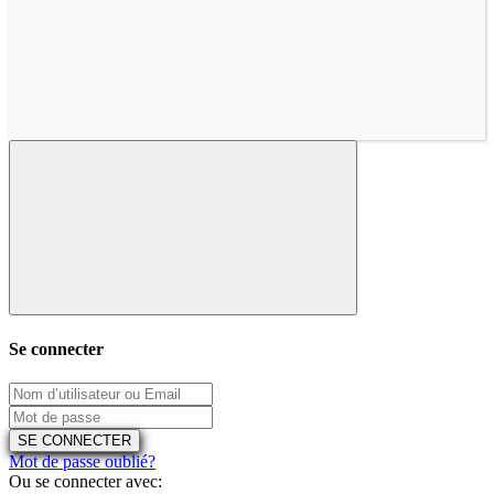
Se connecter
SE CONNECTER
Mot de passe oublié?
Ou se connecter avec: