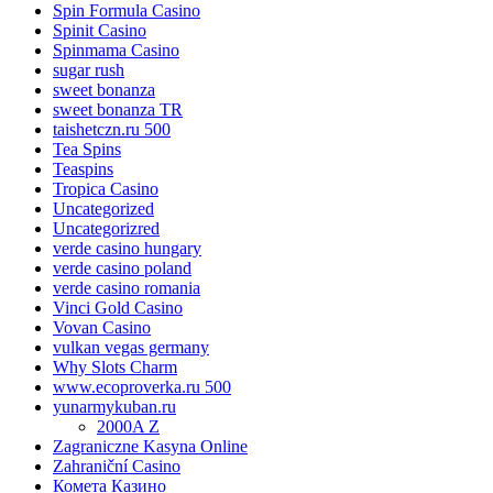
Spin Formula Casino
Spinit Casino
Spinmama Casino
sugar rush
sweet bonanza
sweet bonanza TR
taishetczn.ru 500
Tea Spins
Teaspins
Tropica Casino
Uncategorized
Uncategorizred
verde casino hungary
verde casino poland
verde casino romania
Vinci Gold Casino
Vovan Casino
vulkan vegas germany
Why Slots Charm
www.ecoproverka.ru 500
yunarmykuban.ru
2000A Z
Zagraniczne Kasyna Online
Zahraniční Casino
Комета Казино