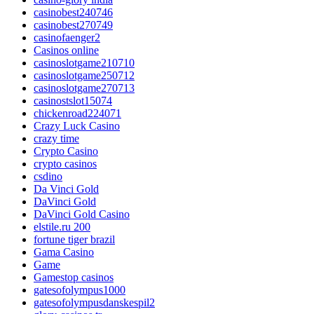
casinobest240746
casinobest270749
casinofaenger2
Casinos online
casinoslotgame210710
casinoslotgame250712
casinoslotgame270713
casinostslot15074
chickenroad224071
Crazy Luck Casino
crazy time
Crypto Casino
crypto casinos
csdino
Da Vinci Gold
DaVinci Gold
DaVinci Gold Casino
elstile.ru 200
fortune tiger brazil
Gama Casino
Game
Gamestop casinos
gatesofolympus1000
gatesofolympusdanskespil2