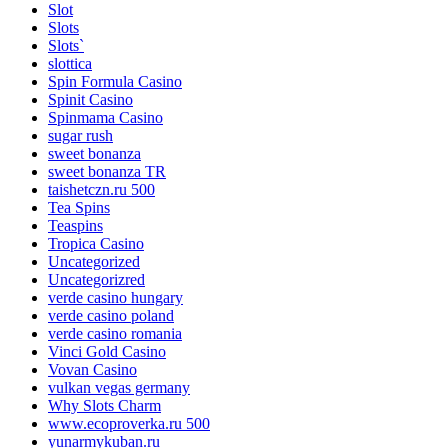
Slot
Slots
Slots`
slottica
Spin Formula Casino
Spinit Casino
Spinmama Casino
sugar rush
sweet bonanza
sweet bonanza TR
taishetczn.ru 500
Tea Spins
Teaspins
Tropica Casino
Uncategorized
Uncategorizred
verde casino hungary
verde casino poland
verde casino romania
Vinci Gold Casino
Vovan Casino
vulkan vegas germany
Why Slots Charm
www.ecoproverka.ru 500
yunarmykuban.ru