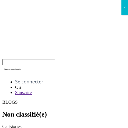
×
Poster mon besoin
Se connecter
Ou
S'inscrire
BLOGS
Non classifié(e)
Catégories