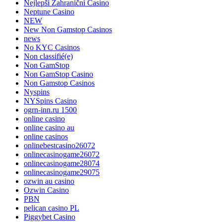
Nejlepší Zahraniční Casino
Neptune Casino
NEW
New Non Gamstop Casinos
news
No KYC Casinos
Non classifié(e)
Non GamStop
Non GamStop Casino
Non Gamstop Casinos
Nyspins
NYSpins Casino
ogrn-inn.ru 1500
online casino
online casino au
online casinos
onlinebestcasino26072
onlinecasinogame26072
onlinecasinogame28074
onlinecasinogame29075
ozwin au casino
Ozwin Casino
PBN
pelican casino PL
Piggybet Casino