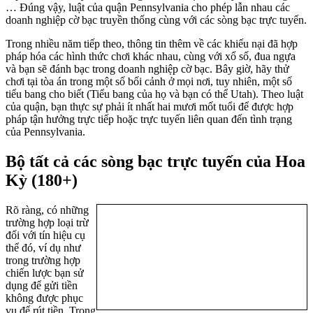
… Đúng vậy, luật của quận Pennsylvania cho phép lẫn nhau các
doanh nghiệp cờ bạc truyền thống cùng với các sòng bạc trực tuyến.
Trong nhiều năm tiếp theo, thông tin thêm về các khiếu nại đã hợp
pháp hóa các hình thức chơi khác nhau, cùng với xổ số, đua ngựa
và bạn sẽ đánh bạc trong doanh nghiệp cờ bạc. Bây giờ, hãy thử
chơi tại tòa án trong một số bối cảnh ở mọi nơi, tuy nhiên, một số
tiểu bang cho biết (Tiểu bang của họ và bạn có thể Utah). Theo luật
của quận, bạn thực sự phải ít nhất hai mươi mốt tuổi để được hợp
pháp tận hưởng trực tiếp hoặc trực tuyến liên quan đến tình trạng
của Pennsylvania.
Bộ tất cả các sòng bạc trực tuyến của Hoa
Kỳ (180+)
Rõ ràng, có những
trường hợp loại trừ
đối với tín hiệu cụ
thể đó, ví dụ như
trong trường hợp
chiến lược bạn sử
dụng để gửi tiền
không được phục
vụ để rút tiền. Trong