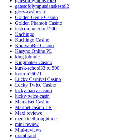
gatesofolympus1000
gatesofolympusdanskespil2
glory-casinos tr
Golden Genie Casino
Golden Pharaoh Casino
instcomputer.ru 1500
Kachingo
Kachingo Casino
KaravanBet Casino
Kasyno Online PL
king johnnie
Kingmaker Casino
kursk-school33.ru 500
lootrun26071
Lucky Carnival Casino
Lucky Twice Casino
lucky-barry-casino
lucky-twice-casin
MamaBet Casino
Maribet casino TR
Maxi reviewe
medicinethroughtime
mini-review
Mini-reviews
mombrand