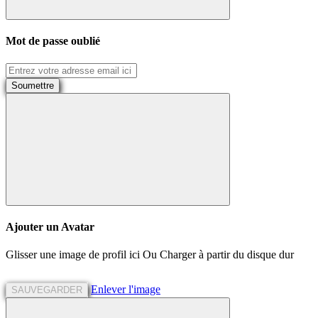
Mot de passe oublié
Soumettre
Ajouter un Avatar
Glisser une image de profil ici
Ou
Charger à partir du disque dur
Enlever l'image
SAUVEGARDER