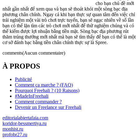
cho bạn chủ đề mới
nhất gần nhất để xem qua và bạn sẽ thoát khỏi một sòng bạc địa
phương chân chính. Ngay cả khi bạn thực sự quan tâm đến việc chỉ
trải nghiệm một vài trò chơi trực tuyến, bạn sẽ ngạc nhiên về số lần
bạn có thể lặn tìm các trò chơi mới nhất để thử nghiệm chúng và có
thể kiếm được lợi nhuận bằng tiền mặt. Sòng bạc địa phương rút
thăm trúng thưởng mới nhất mà bạn sẽ tìm thấy để bạn có thể là một
cơ sở đánh bạc bằng tiền chân chính thực sự là Spree.
comments
(Aucun commentaire)
À PROPOS
Publicité
Comment ça marche ? (FAQ)
Pourquoi Freehali ? (10 Raisons)
#MadeInFreehali
Comment commander ?
Devenir un Freelance sur Freehali
editorialabiertafaia.com
koridor-bessmertiya.ru
monhist.ru
profobr27.ru