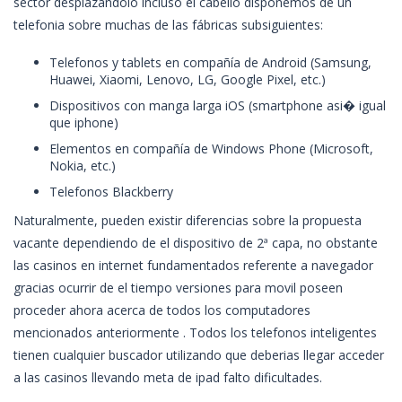
sector desplazandolo incluso el cabello disponemos de un
telefonia sobre muchas de las fábricas subsiguientes:
Telefonos y tablets en compañía de Android (Samsung,
Huawei, Xiaomi, Lenovo, LG, Google Pixel, etc.)
Dispositivos con manga larga iOS (smartphone asi� igual
que iphone)
Elementos en compañía de Windows Phone (Microsoft,
Nokia, etc.)
Telefonos Blackberry
Naturalmente, pueden existir diferencias sobre la propuesta
vacante dependiendo de el dispositivo de 2ª capa, no obstante
las casinos en internet fundamentados referente a navegador
gracias ocurrir de el tiempo versiones para movil poseen
proceder ahora acerca de todos los computadores
mencionados anteriormente . Todos los telefonos inteligentes
tienen cualquier buscador utilizando que deberias llegar acceder
a las casinos llevando meta de ipad falto dificultades.