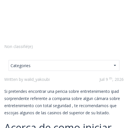
Non classifié(e)
Categories
th
Written by walid_yakoubi
Juil 9
, 2026
Si pretendes encontrar una pericia sobre entretenimiento ipad
sorprendente referente a compania sobre algun cámara sobre
entretenimiento con total seguridad , te recomendamos que
escojas algunos de las casinos del superior de su listado.
Acerca de como iniciar