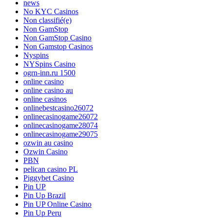
news
No KYC Casinos
Non classifié(e)
Non GamStop
Non GamStop Casino
Non Gamstop Casinos
Nyspins
NYSpins Casino
ogrn-inn.ru 1500
online casino
online casino au
online casinos
onlinebestcasino26072
onlinecasinogame26072
onlinecasinogame28074
onlinecasinogame29075
ozwin au casino
Ozwin Casino
PBN
pelican casino PL
Piggybet Casino
Pin UP
Pin Up Brazil
Pin UP Online Casino
Pin Up Peru