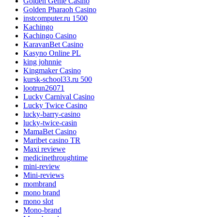
Golden Genie Casino
Golden Pharaoh Casino
instcomputer.ru 1500
Kachingo
Kachingo Casino
KaravanBet Casino
Kasyno Online PL
king johnnie
Kingmaker Casino
kursk-school33.ru 500
lootrun26071
Lucky Carnival Casino
Lucky Twice Casino
lucky-barry-casino
lucky-twice-casin
MamaBet Casino
Maribet casino TR
Maxi reviewe
medicinethroughtime
mini-review
Mini-reviews
mombrand
mono brand
mono slot
Mono-brand