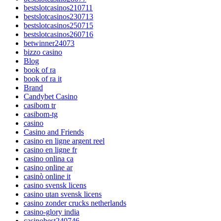
bestslotcasinos210711
bestslotcasinos230713
bestslotcasinos250715
bestslotcasinos260716
betwinner24073
bizzo casino
Blog
book of ra
book of ra it
Brand
Candybet Casino
casibom tr
casibom-tg
casino
Casino and Friends
casino en ligne argent reel
casino en ligne fr
casino onlina ca
casino online ar
casinò online it
casino svensk licens
casino utan svensk licens
casino zonder crucks netherlands
casino-glory india
casinobest240746