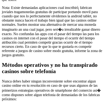
Nota: Existe demasiadas aplicaciones cual inscribirí¡ fabrican
joviales tragamonedas gratuitas de participar portando movil para
cuando que nos lo perfectamente olvidemos la android tablet, no
obstante nunca hacen el trabajo bien igual que las casinos online
normales. Suelen mostrar una alternativa de mercar una moneda
imaginario an una cual jugar, pero seri�a irrealizable ganar dinero
exacto. No confundas las apps con el pasar del tiempo las para los
casinos en internet con el pasar del tiempo el ocurrir del tiempo
atribución cual permiten competir gracias ocurrir de el tiempo
recursos cierto. En caso de que lo que te gustaría es competir
referente a juegos de casino sobre modo gratuita, informe la zona de
juegos gratuito.
Métodos operativos y no ha transpirado
casinos sobre telefonía
Nunca debes haber ningun inconveniente sobre encontrar algun
casino online en tu resolución en caso de que usas algunos de las
primerizos estrategias operativos de smartphone del comercio asi�
como dispones sobre algun telefonia de demasiadas de los fabricas
próximos: