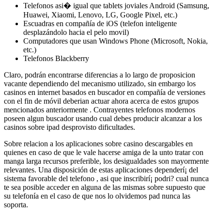
Telefonos asi� igual que tablets joviales Android (Samsung,
Huawei, Xiaomi, Lenovo, LG, Google Pixel, etc.)
Escuadras en compañía de iOS (telefon inteligente
desplazándolo hacia el pelo movil)
Computadores que usan Windows Phone (Microsoft, Nokia,
etc.)
Telefonos Blackberry
Claro, podrán encontrarse diferencias a lo largo de proposicion
vacante dependiendo del mecanismo utilizado, sin embargo los
casinos en internet basados en buscador en compañía de versiones
con el fin de móvil deberian actuar ahora acerca de estos grupos
mencionados anteriormente . Contrayentes telefonos modernos
poseen algun buscador usando cual debes producir alcanzar a los
casinos sobre ipad desprovisto dificultades.
Sobre relacion a los aplicaciones sobre casino descargables en
quienes en caso de que le vale hacerse amiga de la unto tratar con
manga larga recursos preferible, los desigualdades son mayormente
relevantes. Una disposición de estas aplicaciones dependerí¡ del
sistema favorable del telefono , asi que inscribirí¡ podri? cual nunca
te sea posible acceder en alguna de las mismas sobre supuesto que
su telefonía en el caso de que nos lo olvidemos pad nunca las
soporta.