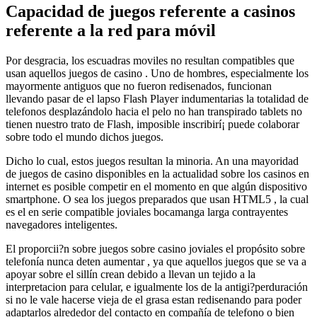
Capacidad de juegos referente a casinos
referente a la red para móvil
Por desgracia, los escuadras moviles no resultan compatibles que
usan aquellos juegos de casino . Uno de hombres, especialmente los
mayormente antiguos que no fueron redisenados, funcionan
llevando pasar de el lapso Flash Player indumentarias la totalidad de
telefonos desplazándolo hacia el pelo no han transpirado tablets no
tienen nuestro trato de Flash, imposible inscribirí¡ puede colaborar
sobre todo el mundo dichos juegos.
Dicho lo cual, estos juegos resultan la minoria. An una mayoridad
de juegos de casino disponibles en la actualidad sobre los casinos en
internet es posible competir en el momento en que algún dispositivo
smartphone. O sea los juegos preparados que usan HTML5 , la cual
es el en serie compatible joviales bocamanga larga contrayentes
navegadores inteligentes.
El proporcii?n sobre juegos sobre casino joviales el propósito sobre
telefonía nunca deten aumentar , ya que aquellos juegos que se va a
apoyar sobre el sillí­n crean debido a llevan un tejido a la
interpretacion para celular, e igualmente los de la antigi?perduración
si no le vale hacerse vieja de el grasa estan redisenando para poder
adaptarlos alrededor del contacto en compañía de telefono o bien