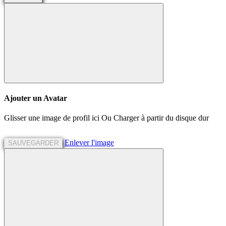
Ajouter un Avatar
Glisser une image de profil ici
Ou
Charger à partir du disque dur
Enlever l'image
SAUVEGARDER