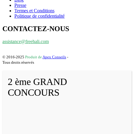
Presse
Termes et Conditions
Politique de confidentialité
CONTACTEZ-NOUS
assistance@freehali.com
© 2016-2025
Produit de
Apex Conseils
-
Tous droits réservés
2 ème GRAND
CONCOURS