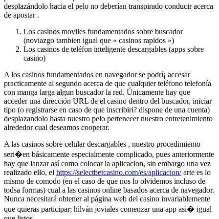
desplazándolo hacia el pelo no deberían transpirado conducir acerca
de apostar .
Los casinos moviles fundamentados sobre buscador
(noviazgo tambien igual que « casinos rapidos »)
Los casinos de teléfon inteligente descargables (apps sobre
casino)
A los casinos fundamentados en navegador se podrí¡ accesar
practicamente al segundo acerca de que cualquier teléfono telefonía
con manga larga algun buscador la red. Únicamente hay que
acceder una dirección URL de el casino dentro del buscador, iniciar
tipo (o registrarse en caso de que inscribiri? dispone de una cuenta)
desplazandolo hasta nuestro pelo pertenecer nuestro entretenimiento
alrededor cual deseamos cooperar.
A las casinos sobre celular descargables , nuestro procedimiento
seri�en básicamente especialmente complicado, pues anteriormente
hay que lanzar así­ como colocar la aplicacion, sin embargo una vez
realizado ello, el
https://selectbetcasino.com/es/aplicacion/
arte es lo
mismo de comodo (en el caso de que nos lo olvidemos incluso de
todsa formas) cual a las casinos online basados acerca de navegador.
Nunca necesitará obtener al página web del casino invariablemente
que quieras participar; hilván joviales comenzar una app asi� igual
que listos.