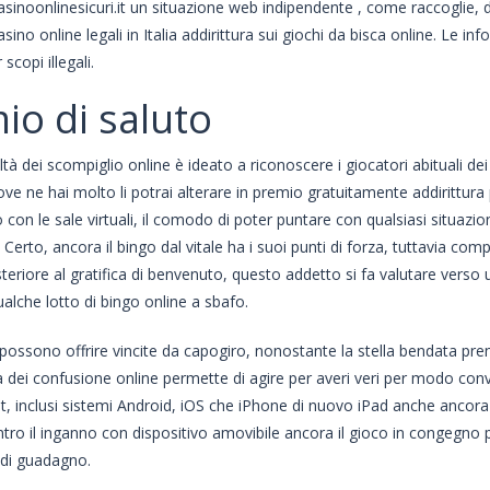
sinoonlinesicuri.it un situazione web indipendente , come raccoglie, d
casino online legali in Italia addirittura sui giochi da bisca online. L
 scopi illegali.
io di saluto
eltà dei scompiglio online è ideato a riconoscere i giocatori abituali d
ve ne hai molto li potrai alterare in premio gratuitamente addirittura p
 con le sale virtuali, il comodo di poter puntare con qualsiasi situazi
. Certo, ancora il bingo dal vitale ha i suoi punti di forza, tuttavi
teriore al gratifica di benvenuto, questo addetto si fa valutare verso 
lche lotto di bingo online a sbafo.
possono offrire vincite da capogiro, nonostante la stella bendata premi 
a dei confusione online permette di agire per averi veri per modo con
t, inclusi sistemi Android, iOS che iPhone di nuovo iPad anche anco
entro il inganno con dispositivo amovibile ancora il gioco in conge
 di guadagno.