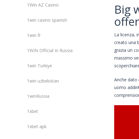
1Win AZ Casino
Big w
offe
1win casino spanish
La licenza, 
1win fr
creato una 
grazia un co
1WIN Official In Russia
massimo vers
1win Turkiye
scoperchiare
Anche dato c
1win uzbekistan
uomo addirit
comprensione
1winRussia
1xbet
1xbet apk