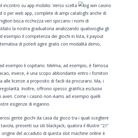
il incontro su app mobilio. Verso scelta
oid o per web app, complete di ampi cataloghi anche di
 migliori bisca ricchezza veri spiccano i nomi di
ilato la nostra graduatoria analizzando qualsivoglia gli
 esempio il competenza dei giochi in lista, il payout
lternativa di poterli agire gratis con modalità demo,
esi ad esempio li ospitano. Melma, ad esempio, è famosa
racao, invece, è una scopo abbondante entro i fornitori
a alle licenze a proposito di facili da procurarsi. Ma, i
egolarità. Inoltre, offrono spesso gratifica esclusivi
lei averi. Come i casinò non-Aams ad esempio quelli
ostre esigenze di inganno.
rosi gente giochi da casa da gioco tra i quali scegliere
la, presenti sui siti blackjack, qualora il illustre “21”
a origine del accaduto di questa slot machine online è