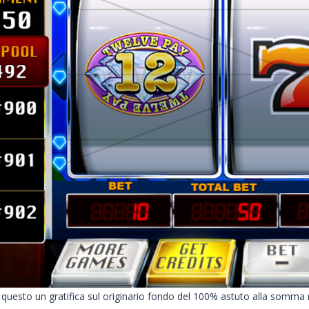
à questo un gratifica sul originario fondo del 100% astuto alla somma m