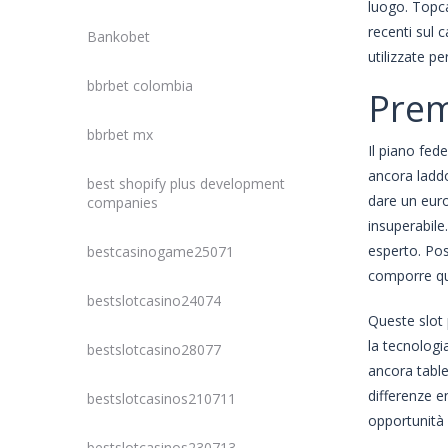
luogo. Topca
recenti sul 
Bankobet
utilizzate per
bbrbet colombia
Prem
bbrbet mx
Il piano fed
ancora laddo
best shopify plus development
dare un euro
companies
insuperabile
esperto. Pos
bestcasinogame25071
comporre qua
bestslotcasino24074
Queste slot 
la tecnologi
bestslotcasino28077
ancora table
differenze 
bestslotcasinos210711
opportunità
bestslotcasinos230713