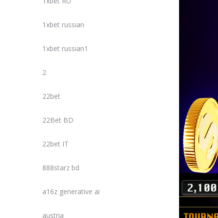
1xbet RU
1xbet russian
1xbet russian1
2
22bet
22Bet BD
22bet IT
888starz bd
a16z generative ai
austria