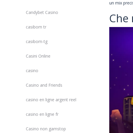
un mix precis
Candybet Casino
Che 
casibom tr
casibom-tg
Casini Online
casino
Casino and Friends
casino en ligne argent reel
casino en ligne fr
Casino non gamstop