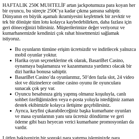
HAFTALIK 250€ MUHTELİF artan jackpotumuza para koyan her
bir oyuncu, bu süreçte 250€’ya kadar çıkma şansına sahiptir.
Dünyanın en büyük aşamalı ikramiyesini keşfetmek bir zevktir ve
tek bir dönüşte tüm lotu kolayca kaybedebilirken, daha fazlası için
geri döneceğinizi bilirsiniz. Müşterilerimize değer veriyoruz ve
kumarhanemizde kendinizi çok rahat hissetmenizi sağlamak
istiyoruz.
Bu oyunların tümüne erişim ücretsizdir ve indirilecek yalnızca
mobil oyunlar yoktur.
Harika oyun seçeneklerine ek olarak, BasariBet Casino,
oynamaya başlamanıza ve kazanmanıza yardımcı olacak bir
dizi harika bonusa sahiptir.
BasariBet Casino’da oyunlarımız, 50’den fazla slot, 24 video
slot ve düzinelerce online casino oyunu ile oyunculara
sunacak çok şey var.
Oyuncu hesabınıza giriş yapmış olmanız koşuluyla, canlı
sohbet özelliğimizden veya e-posta yoluyla istediğiniz zaman
destek ekibimizle kolayca iletişime geçebilirsiniz.
Ayrıca, keyfini çıkarabileceğiniz başka kumarhane oyunları
ve masa oyunlarının yanı sıra ücretsiz döndürme ve geri
ödeme gibi bazı heyecan verici kumarhane promosyonları da
vardır.
Lütfen bakiyenizin bir sonraki para yatırma işleminizde para