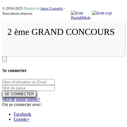
© 2016-2025
Produit de
Apex Conseils
-
Tous droits réservés
2 ème GRAND CONCOURS
Se connecter
SE CONNECTER
Mot de passe oublié?
Ou se connecter avec:
Facebook
Google+