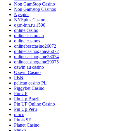
Non GamStop Casino
Non Gamstop Casinos
Nyspins
NYSpins Casino
ogrn-inn.ru 1500
online casino
online casino au
online casinos
onlinebestcasino26072
onlinecasinogame26072
onlinecasinogame28074
onlinecasinogame29075
ozwin au casino
Ozwin Casino
PBN
pelican casino PL
Piggybet Casino
Pin UP
Pin Up Brazil
Pin UP Online Casino
Pin Up Peru
pinco
Pirots SE
Planet Casino
Plinko