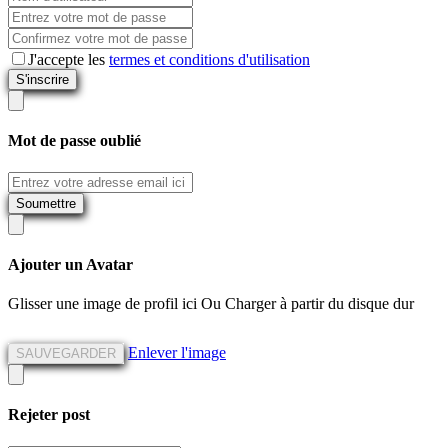
J'accepte les
termes et conditions d'utilisation
S'inscrire
Mot de passe oublié
Soumettre
Ajouter un Avatar
Glisser une image de profil ici
Ou
Charger à partir du disque dur
Enlever l'image
SAUVEGARDER
Rejeter
post