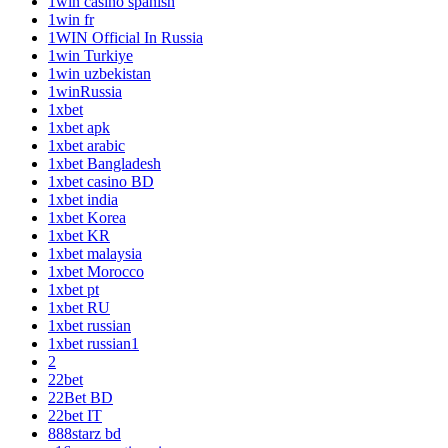
1win casino spanish
1win fr
1WIN Official In Russia
1win Turkiye
1win uzbekistan
1winRussia
1xbet
1xbet apk
1xbet arabic
1xbet Bangladesh
1xbet casino BD
1xbet india
1xbet Korea
1xbet KR
1xbet malaysia
1xbet Morocco
1xbet pt
1xbet RU
1xbet russian
1xbet russian1
2
22bet
22Bet BD
22bet IT
888starz bd