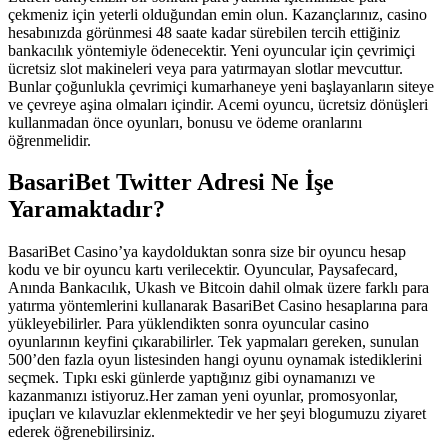
çekmeniz için yeterli olduğundan emin olun. Kazançlarınız, casino
hesabınızda görünmesi 48 saate kadar sürebilen tercih ettiğiniz
bankacılık yöntemiyle ödenecektir. Yeni oyuncular için çevrimiçi
ücretsiz slot makineleri veya para yatırmayan slotlar mevcuttur.
Bunlar çoğunlukla çevrimiçi kumarhaneye yeni başlayanların siteye
ve çevreye aşina olmaları içindir. Acemi oyuncu, ücretsiz dönüşleri
kullanmadan önce oyunları, bonusu ve ödeme oranlarını
öğrenmelidir.
BasariBet Twitter Adresi Ne İşe
Yaramaktadır?
BasariBet Casino’ya kaydolduktan sonra size bir oyuncu hesap
kodu ve bir oyuncu kartı verilecektir. Oyuncular, Paysafecard,
Anında Bankacılık, Ukash ve Bitcoin dahil olmak üzere farklı para
yatırma yöntemlerini kullanarak BasariBet Casino hesaplarına para
yükleyebilirler. Para yüklendikten sonra oyuncular casino
oyunlarının keyfini çıkarabilirler. Tek yapmaları gereken, sunulan
500’den fazla oyun listesinden hangi oyunu oynamak istediklerini
seçmek. Tıpkı eski günlerde yaptığınız gibi oynamanızı ve
kazanmanızı istiyoruz.Her zaman yeni oyunlar, promosyonlar,
ipuçları ve kılavuzlar eklenmektedir ve her şeyi blogumuzu ziyaret
ederek öğrenebilirsiniz.