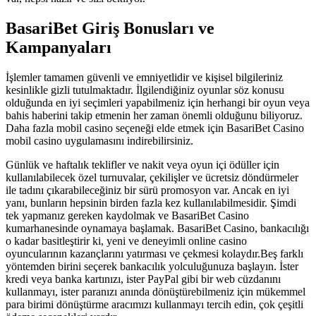
BasariBet Giriş Bonusları ve
Kampanyaları
İşlemler tamamen güvenli ve emniyetlidir ve kişisel bilgileriniz
kesinlikle gizli tutulmaktadır. İlgilendiğiniz oyunlar söz konusu
olduğunda en iyi seçimleri yapabilmeniz için herhangi bir oyun veya
bahis haberini takip etmenin her zaman önemli olduğunu biliyoruz.
Daha fazla mobil casino seçeneği elde etmek için BasariBet Casino
mobil casino uygulamasını indirebilirsiniz.
Günlük ve haftalık teklifler ve nakit veya oyun içi ödüller için
kullanılabilecek özel turnuvalar, çekilişler ve ücretsiz döndürmeler
ile tadını çıkarabileceğiniz bir sürü promosyon var. Ancak en iyi
yanı, bunların hepsinin birden fazla kez kullanılabilmesidir. Şimdi
tek yapmanız gereken kaydolmak ve BasariBet Casino
kumarhanesinde oynamaya başlamak. BasariBet Casino, bankacılığı
o kadar basitleştirir ki, yeni ve deneyimli online casino
oyuncularının kazançlarını yatırması ve çekmesi kolaydır.Beş farklı
yöntemden birini seçerek bankacılık yolculuğunuza başlayın. İster
kredi veya banka kartınızı, ister PayPal gibi bir web cüzdanını
kullanmayı, ister paranızı anında dönüştürebilmeniz için mükemmel
para birimi dönüştürme aracımızı kullanmayı tercih edin, çok çeşitli