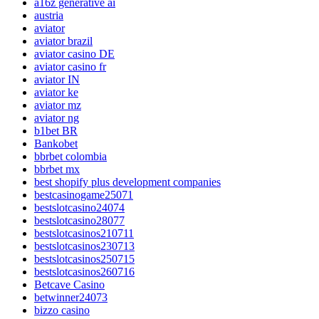
a16z generative ai
austria
aviator
aviator brazil
aviator casino DE
aviator casino fr
aviator IN
aviator ke
aviator mz
aviator ng
b1bet BR
Bankobet
bbrbet colombia
bbrbet mx
best shopify plus development companies
bestcasinogame25071
bestslotcasino24074
bestslotcasino28077
bestslotcasinos210711
bestslotcasinos230713
bestslotcasinos250715
bestslotcasinos260716
Betcave Casino
betwinner24073
bizzo casino