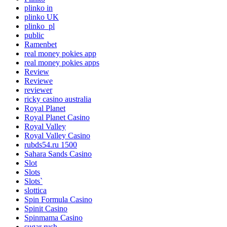
plinko in
plinko UK
plinko_pl
public
Ramenbet
real money pokies app
real money pokies apps
Review
Reviewe
reviewer
ricky casino australia
Royal Planet
Royal Planet Casino
Royal Valley
Royal Valley Casino
rubds54.ru 1500
Sahara Sands Casino
Slot
Slots
Slots`
slottica
Spin Formula Casino
Spinit Casino
Spinmama Casino
sugar rush