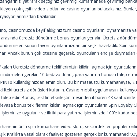
zançlarınızı yatırarak seçtiğiniz çevrimiçi kumarhanede çevrimiçi bankac
kleyen çok çeşitli video slotları ve casino oyunları bulacaksınız. Bunla
ryasyonlarımızdan bazılarıdır.
o, casinomuzda keyif aldığınız tüm casino oyunlarını oynamanıza yardım
r arasında ücretsiz döndürme bonus oyunları yer alır. Ücretsiz döndür
 döndürmeleri sunan favori oyunlarımızdan bir seçki hazırladık. Spin k
nar. Ancak bunun çok ötesine geçerek, oyuncuların endişe duymadan eğ
fikaları Ücretsiz döndürme tekliflerimizin kilidini açmak için oyuncular
 indirmeleri gerekir. 10 bedava dönüş para yatırma bonusu talep etmek
IN10 kullandığınızdan emin olun. Bu bir masaüstü kumarhaneyse, « Ka
lifteki ücretsiz dönüşleri kullanın. Casino mobil uygulamasını kullanıy
 talep edin.Bonus, teklifin etkinleştirilmesinden itibaren 48 saat içinde
evasa bonus tekliflerinin kilidini açmak için oyuncuların Spin Loyalty Clu
 işleminize uygulanır ve ilk iki para yatırma işleminizde 100’e kadar 
rhanenin ünlü spin kumarhane video slotu, sektördeki en popüler onli
eşik Krallık’ta yasal olarak faaliyet gösteren gerçek bir kumarhanedir.