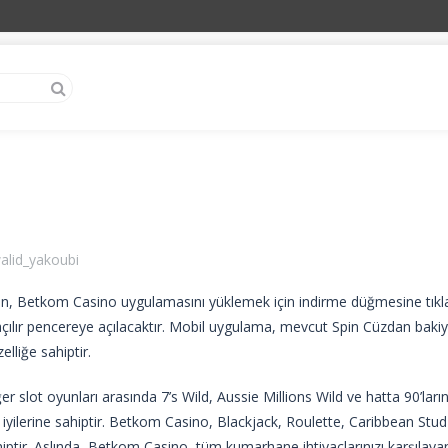
alid_yakoubi
n, Betkom Casino uygulamasını yüklemek için indirme düğmesine tıkla
açılır pencereye açılacaktır. Mobil uygulama, mevcut Spin Cüzdan bakiye
zelliğe sahiptir.
ğer slot oyunları arasında 7’s Wild, Aussie Millions Wild ve hatta 90’lar
 iyilerine sahiptir. Betkom Casino, Blackjack, Roulette, Caribbean St
iptir. Aslında, Betkom Casino, tüm kumarhane ihtiyaçlarınızı karşılayan 