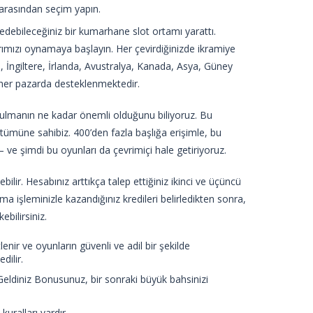
 arasından seçim yapın.
debileceğiniz bir kumarhane slot ortamı yarattı.
rımızı oynamaya başlayın. Her çevirdiğinizde ikramiye
 İngiltere, İrlanda, Avustralya, Kanada, Asya, Güney
her pazarda desteklenmektedir.
bulmanın ne kadar önemli olduğunu biliyoruz. Bu
 tümüne sahibiz. 400’den fazla başlığa erişimle, bu
 ve şimdi bu oyunları da çevrimiçi hale getiriyoruz.
ir. Hesabınız arttıkça talep ettiğiniz ikinci ve üçüncü
ma işleminizle kazandığınız kredileri belirledikten sonra,
bilirsiniz.
nir ve oyunların güvenli ve adil bir şekilde
dilir.
eldiniz Bonusunuz, bir sonraki büyük bahsinizi
uralları vardır.