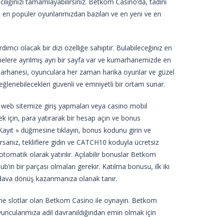
ılığınızı tamamlayabilirsiniz. Betkom Casino’da, tadını
r, en popüler oyunlarımızdan bazıları ve en yeni ve en
cı olacak bir dizi özelliğe sahiptir. Bulabileceğiniz en
melere ayrılmış ayrı bir sayfa var ve kumarhanemizde en
umarhanesi, oyunculara her zaman harika oyunlar ve güzel
lenebilecekleri güvenli ve emniyetli bir ortam sunar.
ın web sitemize giriş yapmaları veya casino mobil
 için, para yatırarak bir hesap açın ve bonus
yıt » düğmesine tıklayın, bonus kodunu girin ve
orsanız, tekliflere gidin ve CATCH10 koduyla ücretsiz
 otomatik olarak yatırılır. Açılabilir bonuslar Betkom
b’ın bir parçası olmaları gerekir. Katılma bonusu, ilk iki
bedava dönüş kazanmanıza olanak tanır.
ne slotlar olan Betkom Casino ile oynayın. Betkom
Oyuncularımıza adil davranıldığından emin olmak için