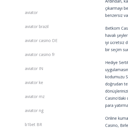
Ardından, ka
çıkarmayı be
aviator
benzersiz va
aviator brazil
Betkom Casin
havalı şeyle
aviator casino DE
iyi ücretsiz
bir seçim su
aviator casino fr
Hediye Serti
aviator IN
uygulamasını
kodumuzu SP
aviator ke
doğrudan tek
dönüşlerinizi
aviator mz
Casino’daki d
para yatırma
aviator ng
Online kuma
b1bet BR
Casino, Birl