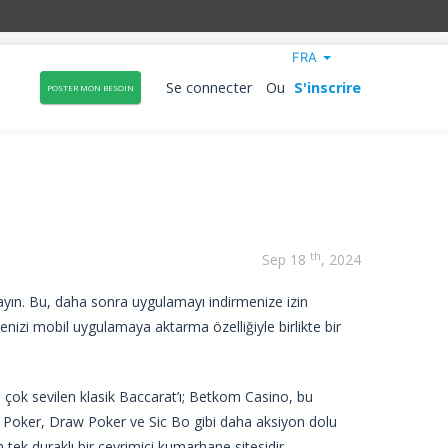
FRA
Se connecter
Ou
S'inscrire
POSTER MON BESOIN
th
Sep 18
, 2024
yın. Bu, daha sonra uygulamayı indirmenize izin
nizi mobil uygulamaya aktarma özelliğiyle birlikte bir
ın çok sevilen klasik Baccarat’ı; Betkom Casino, bu
ud Poker, Draw Poker ve Sic Bo gibi daha aksiyon dolu
tek duraklı bir çevrimiçi kumarhane sitesidir.