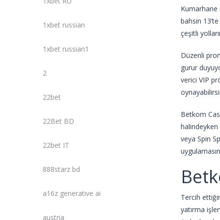
1xbet RU
Kumarhane ma
bahsin 13’t
1xbet russian
çeşitli yollar
1xbet russian1
Düzenli prom
gurur duyuyo
2
verici VIP p
oynayabilirs
22bet
Betkom Casin
22Bet BD
halindeyken 
veya Spin Sp
22bet IT
uygulamasını
888starz bd
Betk
a16z generative ai
Tercih ettiği
yatırma işle
austria