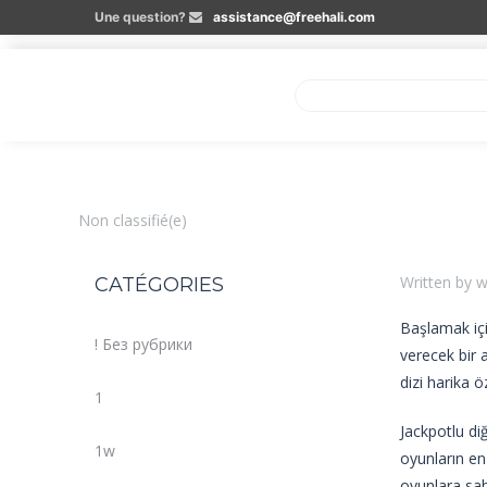
Une question?
assistance@freehali.com
Non classifié(e)
Written by w
CATÉGORIES
Başlamak içi
! Без рубрики
verecek bir 
dizi harika ö
1
Jackpotlu di
1w
oyunların en
oyunlara sah