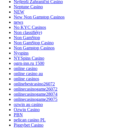
Nejlepší Zahraniční Casino
Neptune Casino
NEW
New Non Gamstop Casinos
news
No KYC Casinos
Non classifié(e)
Non GamStop
Non GamStop Casino
Non Gamstop Casinos
Nyspins
NYSpins Casino
ogrn-inn.ru 1500
online casino
online casino au
online casinos
onlinebestcasino26072
onlinecasinogame26072
onlinecasinogame28074
onlinecasinogame29075
ozwin au casino
Ozwin Casino
PBN
pelican casino PL
Piggybet Casino