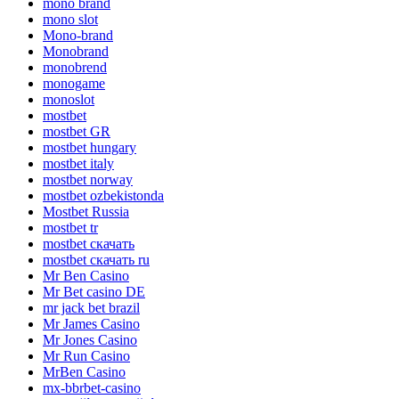
mono brand
mono slot
Mono-brand
Monobrand
monobrend
monogame
monoslot
mostbet
mostbet GR
mostbet hungary
mostbet italy
mostbet norway
mostbet ozbekistonda
Mostbet Russia
mostbet tr
mostbet скачать
mostbet скачать ru
Mr Ben Casino
Mr Bet casino DE
mr jack bet brazil
Mr James Casino
Mr Jones Casino
Mr Run Casino
MrBen Casino
mx-bbrbet-casino