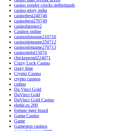
casino zonder crucks netherlands
casino-glory india
casinobest240746
casinobest270749
casinofaenger2
Casinos online
casinoslotgame210710
casinoslotgame250712
casinoslotgame270713
casinostslot15074
chickenroad224071
Crazy Luck Casino
crazy time
Crypto Casino
crypto casinos
csdino
Da Vinci Gold
DaVinci Gold
DaVinci Gold Casino
elstile.ru 200
fortune tiger brazil
Gama Casino
Game
Gamestop casinos