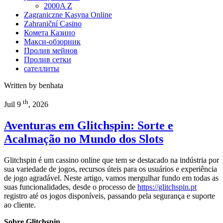
2000A Z
Zagraniczne Kasyna Online
Zahraniční Casino
Комета Казино
Макси-обзорник
Пролив мейнов
Пролив сетки
сателлиты
Written by benhata
th
Juil 9
, 2026
Aventuras em Glitchspin: Sorte e
Acalmação no Mundo dos Slots
Glitchspin é um cassino online que tem se destacado na indústria por
sua variedade de jogos, recursos úteis para os usuários e experiência
de jogo agradável. Neste artigo, vamos mergulhar fundo em todas as
suas funcionalidades, desde o processo de
https://glitchspin.pt
registro até os jogos disponíveis, passando pela segurança e suporte
ao cliente.
Sobre Glitchspin