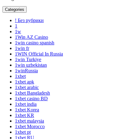
Categories
! Без рубрики
1
1w
1Win AZ Casino
1win casino spanish
1win fr
1WIN Official In Russia
1win Turkiye
1win uzbekistan
1winRussia
1xbet
1xbet apk
1xbet arabic
1xbet Bangladesh
1xbet casino BD
1xbet india
1xbet Korea
1xbet KR
1xbet malaysia
1xbet Morocco
1xbet pt
1xbet RU