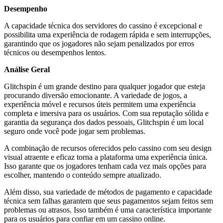
Desempenho
A capacidade técnica dos servidores do cassino é excepcional e
possibilita uma experiência de rodagem rápida e sem interrupções,
garantindo que os jogadores não sejam penalizados por erros
técnicos ou desempenhos lentos.
Análise Geral
Glitchspin é um grande destino para qualquer jogador que esteja
procurando diversão emocionante. A variedade de jogos, a
experiência móvel e recursos úteis permitem uma experiência
completa e imersiva para os usuários. Com sua reputação sólida e
garantia da segurança dos dados pessoais, Glitchspin é um local
seguro onde você pode jogar sem problemas.
A combinação de recursos oferecidos pelo cassino com seu design
visual atraente e eficaz torna a plataforma uma experiência única.
Isso garante que os jogadores tenham cada vez mais opções para
escolher, mantendo o conteúdo sempre atualizado.
Além disso, sua variedade de métodos de pagamento e capacidade
técnica sem falhas garantem que seus pagamentos sejam feitos sem
problemas ou atrasos. Isso também é uma característica importante
para os usuários para confiar em um cassino online.