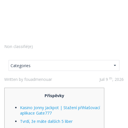
Non classifié(e)
Categories
th
Written by fouadmenouar
Juil 9
, 2026
Příspěvky
Kasino Jonny Jackpot | Stažení přihlašovací
aplikace Gate777
Tvrdí, že máte dalších 5 liber