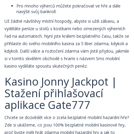
Pro mnoho výherců můžete pokračovat ve hře a dále
navýšit svůj bankroll.
Už žádné návštěvy místní hospody, abyste si užili zábavu, a
vyděláte peníze u stolů s kostkami nebo omezených výherních
řad na automatech. Nyní jste králem bezplatného času, takže se
přihlaste do svého mobilního kasina za 5 liber zdarma, kdykoli a
kdykoli. Další válce a roztočení zdarma vám jistě přijdou, jakmile
si v tomto skvělém obchodě s hrami s názvem Sms mobilní
kasino vyděláte spoustu skutečných peněz.
Kasino Jonny Jackpot |
Stažení přihlašovací
aplikace Gate777
Chcete se dozvědět více o zcela bezplatné mobilní hazardní hře?
Zde si ukážeme, co jsou 100% bezplatné mobilní kasinové hry,
proč byste měli hrát zdarma mobilní hazardní hry a jak to