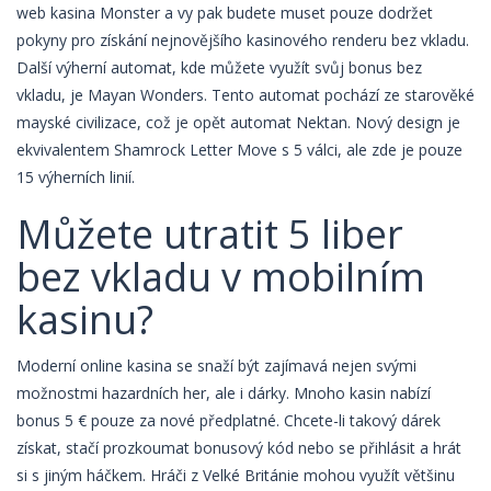
web kasina Monster a vy pak budete muset pouze dodržet
pokyny pro získání nejnovějšího kasinového renderu bez vkladu.
Další výherní automat, kde můžete využít svůj bonus bez
vkladu, je Mayan Wonders. Tento automat pochází ze starověké
mayské civilizace, což je opět automat Nektan. Nový design je
ekvivalentem Shamrock Letter Move s 5 válci, ale zde je pouze
15 výherních linií.
Můžete utratit 5 liber
bez vkladu v mobilním
kasinu?
Moderní online kasina se snaží být zajímavá nejen svými
možnostmi hazardních her, ale i dárky. Mnoho kasin nabízí
bonus 5 € pouze za nové předplatné. Chcete-li takový dárek
získat, stačí prozkoumat bonusový kód nebo se přihlásit a hrát
si s jiným háčkem. Hráči z Velké Británie mohou využít většinu