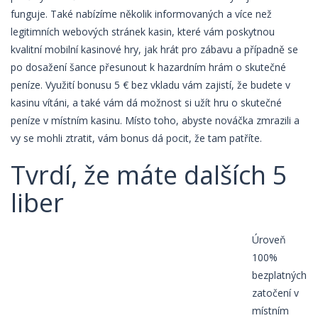
funguje. Také nabízíme několik informovaných a více než
legitimních webových stránek kasin, které vám poskytnou
kvalitní mobilní kasinové hry, jak hrát pro zábavu a případně se
po dosažení šance přesunout k hazardním hrám o skutečné
peníze. Využití bonusu 5 € bez vkladu vám zajistí, že budete v
kasinu vítáni, a také vám dá možnost si užít hru o skutečné
peníze v místním kasinu. Místo toho, abyste nováčka zmrazili a
vy se mohli ztratit, vám bonus dá pocit, že tam patříte.
Tvrdí, že máte dalších 5
liber
Úroveň
100%
bezplatných
zatočení v
místním