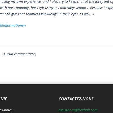
an using my own experience, and I also try to keep that at the forefront 
 with our company that I got using my marriage vendors. Because I expe
want to give that seamless knowledge in their eyes, as well. »
ofilinformationen
(Aucun commentaire)
S
NIE
CONTACTEZ-NOUS
s-nous ?
assistance@freehali.com