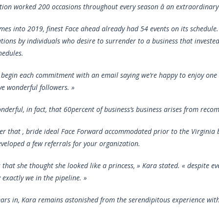
tion worked 200 occasions throughout every season â an extraordinary f
mes into 2019, finest Face ahead already had 54 events on its schedule.
ons by individuals who desire to surrender to a business that invested
hedules.
 begin each commitment with an email saying we’re happy to enjoy one 
ve wonderful followers. »
nderful, in fact, that 60percent of business’s business arises from rec
r that , bride ideal Face Forward accommodated prior to the Virginia bl
eveloped a few referrals for your organization.
s that she thought she looked like a princess, » Kara stated. « despite e
exactly we in the pipeline. »
ears in, Kara remains astonished from the serendipitous experience wi