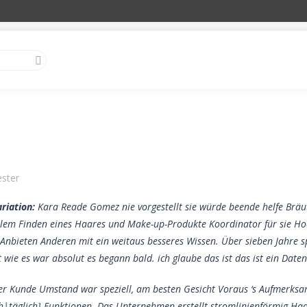
ester
ariation:
Kara Reade Gomez nie vorgestellt sie würde beende helfe Bräu
lem Finden eines Haares und Make-up-Produkte Koordinator für sie Hoc
 Anbieten Anderen mit ein weitaus besseres Wissen. Über sieben Jahre spä
lt wie es war absolut es begann bald. ich glaube das ist das ist ein Date
r Kunde Umstand war speziell, am besten Gesicht Voraus ‘s Aufmerksam
ch|täglich} Funktionen. Das Unternehmen erstellt stromlinienförmig 