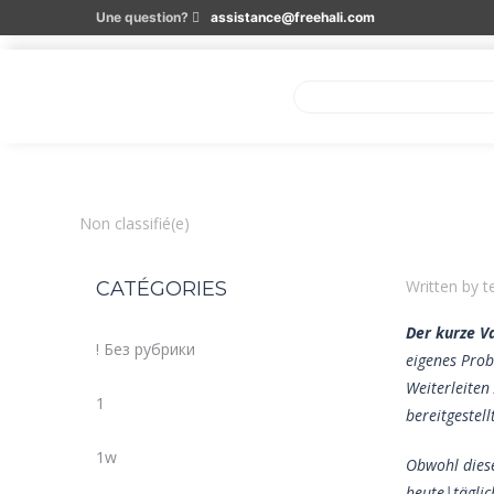
Une question?
assistance@freehali.com
Non classifié(e)
Written by t
CATÉGORIES
Der kurze V
! Без рубрики
eigenes Prob
Weiterleiten
1
bereitgestel
1w
Obwohl diese
heute|tägli