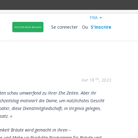
FRA
Se connecter
Ou
S'inscrire
POSTER MON BESOIN
th
Avr 18
, 2023
ten schau umwerfend zu ihrer Ehe Zeiten. Aber ihr
hzeitstag motiviert die Dame, um nützlichstes Gesicht
ter, diese Dienstmitgliedschaft, in Virginia gelegen,
nsatz. «
keit Bräute wird gemacht in ihren –
Haar und Make-up-Produkte Programme für Bräute und