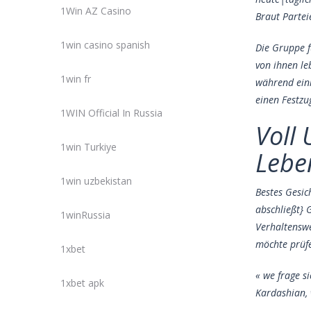
1Win AZ Casino
Braut Partei
1win casino spanish
Die Gruppe f
von ihnen le
1win fr
während eini
einen Festzu
1WIN Official In Russia
Voll
1win Turkiye
Lebe
1win uzbekistan
Bestes Gesic
abschließt} 
1winRussia
Verhaltenswe
möchte prüfe
1xbet
« we frage s
1xbet apk
Kardashian, 