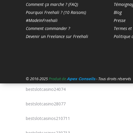
Comment ça marche ? (FAQ)
Témoigna
Bankobet
Pourquoi Freehali ? (10 Raisons)
Blog
#MadeInFreehali
Presse
bbrbet colombia
Comment commander ?
Termes et
Devenir un Freelance sur Freehali
Politique 
bbrbet mx
best shopify plus development
companies
bestcasinogame25071
© 2016-2025
Produit de
- Tous droits réservés
Apex Conseils
bestslotcasino24074
bestslotcasino28077
bestslotcasinos210711
bestslotcasinos230713