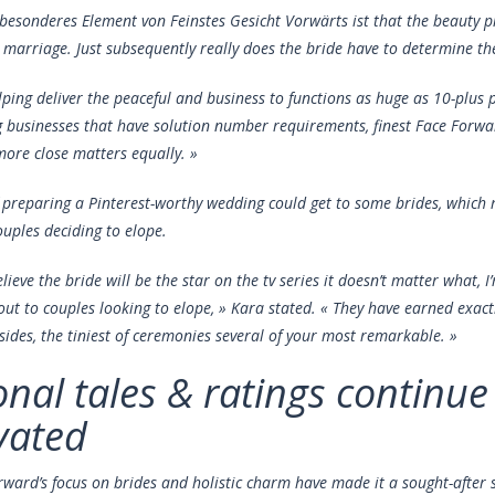
 besonderes Element von Feinstes Gesicht Vorwärts ist that the beauty pr
 marriage. Just subsequently really does the bride have to determine the 
lping deliver the peaceful and business to functions as huge as 10-plus 
ng businesses that have solution number requirements, finest Face Forwar
 more close matters equally. »
f preparing a Pinterest-worthy wedding could get to some brides, which 
uples deciding to elope.
lieve the bride will be the star on the tv series it doesn’t matter what, I
s out to couples looking to elope, » Kara stated. « They have earned exa
esides, the tiniest of ceremonies several of your most remarkable. »
onal tales & ratings continu
vated
rward’s focus on brides and holistic charm have made it a sought-after 