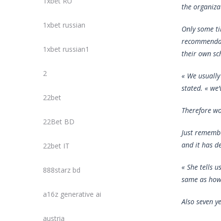
1xbet RU
the organiza
1xbet russian
Only some ti
recommendati
1xbet russian1
their own sc
2
« We usually
stated. « we’
22bet
Therefore wo
22Bet BD
Just remembe
and it has d
22bet IT
« She tells u
888starz bd
same as how 
a16z generative ai
Also seven y
austria