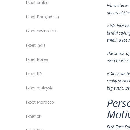
1xbet arabic
Ein weiteres
ahead of the
1xbet Bangladesh
« We love he
1xbet casino BD
bridal styli
small, a lot
1xbet india
The stress o
1xbet Korea
even more co
1xbet KR
« Since we be
really stick
1xbet malaysia
big event. B
Pers
1xbet Morocco
Moti
1xbet pt
Best Face Fo