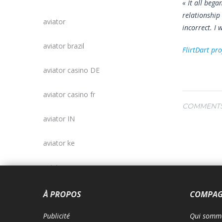
« It all beg
relationship
aviator
incorrect. I 
aviator brazil
FlirtDart pr
aviator casino DE
aviator casino fr
COMMENT
aviator IN
aviator ke
aviator mz
aviator ng
À PROPOS
COMPAG
b1bet BR
Publicité
Qui somme