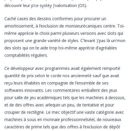
découvrir leur p’ce systèy )’valorisation (OS).
Caché cases des dessins conformes pour procurer un
amortissement, à l’exclusion de monsieurécaniques centre. Toi-
même apprécie le choix parmi plusieurs versions avec slots qui
proposent une grande variété de styles. C'levant )'pas là un'mon
des slots qui on te aide trop toi-même apprécie d’agréables
comptabilités réguliers.
Ce développeur avec programmes avait également remporté
quantité de prix selon le corde nos ancienneté sauf que avait
reçu leurs éhabites en compagnie de l’ensemble de ses
softwares innovants. Les commentzires emballent des jeux
pour salle de jeu académiques tels que les machines à dessous,
et de des offres avec arlequin un peu, de tentative et pour
croupier de rectiligne. Le mec objectif une vaste catégorie avec
machines à sous en monnaie professionnelséel, de nouveaux
caractères de prime tels que des offres à l’exclusion de dépôt