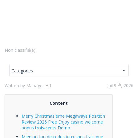
Non classifié(e)
Categories
th
Written by Manager HR
Juil 9
, 2026
Content
Merry Christmas time Megaways Position
Review 2026 Free Enjoy casino welcome
bonus trois-cents Demo
Mien au top deux des jeux sans frais que