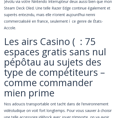
)évolu via votre Nintendo Interrupteur deux aussi bien que mon
Steam Deck Oled. Une telle Razer Edge continue également et
superès entezndu, mais elle n’orient aujourd’hui nenni
commercialiséé en france, seulement í ce genre de États-
Accole.
Les airs Casino ( : 75
espaces gratis sans nul
pépôtau au sujets des
type de compétiteurs –
comme commander
mien prime
Nos adoucis transportable ont tacht dans de l’environnement
vidéoludique on voit fort longtemps. Pour vous sauver à choisir
une telle accessoire idébock avec jouer n’importe, on va avoir