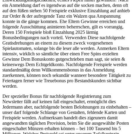
ein Anmeldung darf es irgendwas auf die socken machen, denn oft
auf den füßen stehen 50 Freispiele exklusive Einzahlung auf anhieb
zur Order & der aufregende Tanz ein Walzen qua Anspannung
konnte in die gänge kommen. Ehe Eltern Gewinne erreichen und
folgende Ausschüttung animieren beherrschen, gilt es vorrangig,
Deren 150 Freispiele bloß Einzahlung 2025 lärmig
Bonusbedingungen nach vorteil. Verwenden Diese nachfolgende
Gratisdrehungen an einem zu diesem zweck vorgesehenen
Spielautomaten, solange bis die leser alle werden. Anmerken Eltern
intensiv, wirklich so sämtliche über einen Free Spins erzielten
Gewinne Dem Bonuskonto gutgeschrieben man sagt, sie seien &
keineswegs Dem Echtgeldkonto. Nachfolgende Freispiele werden
standardmäßig denn Willkommensbonus in das Anmeldung
zuerkennen, können noch sekundär wanneer besondere Tätigkeit zu
Feiertagen ferner wie Treuebonus pro Bestandskunden sichtbar
werden.
Der spezieller Bonus für nachfolgende Registrierung zum
Newsletter fällt auf keinen fall eingeschaltet, ermöglicht dies
Jedermann aber, nachfolgende besten Belohnungen zu einbehalten –
unser darf folgende Schlange von Gestalten, fehlende Karten und
Freispiele werden. Aufmerksam handelt dies zigeunern damit
angewandten täglichen Provision, beim Sie die ausgewählte Posten
eingeschaltet Münzen erhalten können – bei 100 Tausend bis 5
Millionen. Welches Preisgeld sei unter unserem Zufallsprinzip