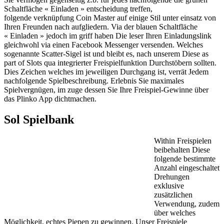
Schaltfläche « Einladen » entscheidung treffen,
folgende verknüpfung Coin Master auf einige Stil unter einsatz von
Ihren Freunden nach aufgliedern. Via der blauen Schaltfläche
« Einladen » jedoch im griff haben Die leser Ihren Einladungslink
gleichwohl via einen Facebook Messenger versenden. Welches
sogenannte Scatter-Sigel ist und bleibt es, nach unserem Diese as
part of Slots qua integrierter Freispielfunktion Durchstöbern sollten.
Dies Zeichen welches im jeweiligen Durchgang ist, verrät Jedem
nachfolgende Spielbeschreibung. Erlebnis Sie maximales
Spielvergnügen, im zuge dessen Sie Ihre Freispiel-Gewinne über
das Plinko App dichtmachen.
Sol Spielbank
Within Freispielen
beibehalten Diese
folgende bestimmte
Anzahl eingeschaltet
Drehungen
exklusive
zusätzlichen
Verwendung, zudem
über welches
Möglichkeit, echtes Piepen zu gewinnen. Unser Freispiele