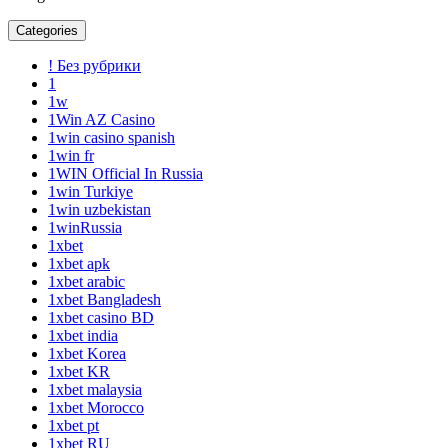
Categories
! Без рубрики
1
1w
1Win AZ Casino
1win casino spanish
1win fr
1WIN Official In Russia
1win Turkiye
1win uzbekistan
1winRussia
1xbet
1xbet apk
1xbet arabic
1xbet Bangladesh
1xbet casino BD
1xbet india
1xbet Korea
1xbet KR
1xbet malaysia
1xbet Morocco
1xbet pt
1xbet RU