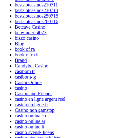
bestslotcasinos210711
bestslotcasinos230713
bestslotcasinos250715
bestslotcasinos260716
Betcave Casino
betwinner24073
bizzo casino
Blog
book of ra
book of ra it
Brand
Candybet Casino
casibom tr
casibom-tg
Casini Online
casino
Casino and Friends
casino en ligne argent reel
casino en ligne fr
Casino non gamstop
casino onlina ca
casino online ar
casinò online it
casino svensk licens
casino utan svensk licens