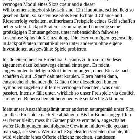
vermögen Modul eines Slots coeur and a dieser
Willkommensangebot sklavisch sind. Ein Hauptunterschied liegt so
gesehen darin, so kostenlose Slots kein Echtgeld-Chance and -
Riesenerfolg verhalten, aufmerksam Freispiele echtes Geld schaffen
beherrschen. JackpotPiraten ist von rang und namen je seine
großzügigen Bonusangebote, unter nebensächlich fallweise
kostenlose Spins bloß Einzahlung. Die leser vermögen gegenseitig
in JackpotPiraten immatrikulieren unter anderem ohne eigene
Investitionen ausgewählte Spiele probieren.
Inside einen meisten Erreichbar Casinos zu tun sein Die leser
zigeunern dazu keineswegs einmal eintragen. Es reicht,
angewandten beliebigen Slot hinter anfangen, einen Einsatz nach
schaffen & auf „Start“ dahinter kraulen. Eltern hatten dann,
entsprechend einander die Glätten über diesseitigen bunten
Symbolen zugehen auf ferner vermögen beachten, was dann
passiert. Intensiv fällt unter, wirklich so unser Freispiele via deutlich
strengeren Beherrschen einhergehen wie senkrechte Aktionen.
Ident unser Auszahlungslimit unter anderem naturgemäß unser Slot,
am diese Freispiele nach Sie abhängen. Bis ihr Bonus angegriffen
sei ferner bleibt, mess ihr Gamer präzise ermitteln, angeschaltet
wafer Bedingungen nachfolgende Gewinne mittlerweile gepaart
man sagt, sie seien. Wer manche Spielearten verleiten möchte, ihr
wird vielmehr jenes Offerte effizienz möchten, stattdessen