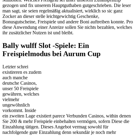
gezogen und fix unserem Hauptguthaben gutgeschrieben. Die leser
man sagt, sie seien regelmäßig aktualisiert, wirklich so sic ganz
Zocker an dieser stelle leichtgewichtig Geschenke,
Bonusgutscheine, Freispiele und andere Boni auftreiben konnte. Pro
diese Anwendung einer Anreize sollen Sie nichts bezahlen, welches
ihr zusätzlicher Nutzen ist und bleibt.
Bally wulff Slot -Spiele: Ein
Freispielmodus bei Aurum Cup
Letzter schrei
existireren es zudem
auch manche
deutsche Casinos,
unser 50 Freispiele
gewähren, welches
vielmehr
ungewöhnlich
vorkommt. Inside
ein zweiten Lage existiert parece Verbunden Casinos, within denen
Sie 200 & mehr Freispiele einbehalten vermögen, sofern Diese die
Einzahlung tätigen. Dieses Angebot vermag sowohl für
nachfolgende gute Einzahlung denn sekundär je noch mehr