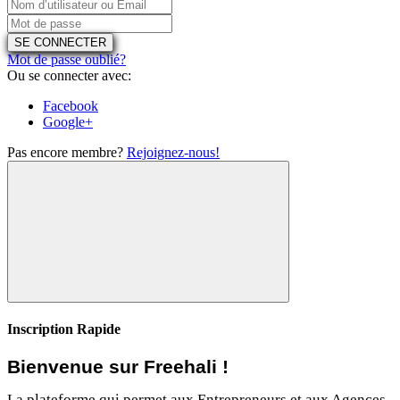
SE CONNECTER
Mot de passe oublié?
Ou se connecter avec:
Facebook
Google+
Pas encore membre?
Rejoignez-nous!
Inscription Rapide
Bienvenue sur Freehali !
La plateforme qui permet aux Entrepreneurs et aux Agences