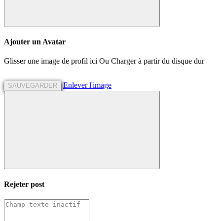
Ajouter un Avatar
Glisser une image de profil ici
Ou
Charger à partir du disque dur
Enlever l'image
SAUVEGARDER
Rejeter
post