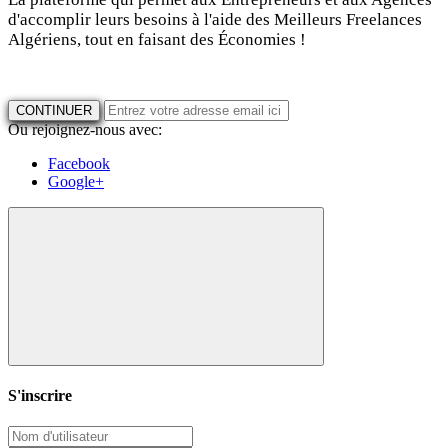
d'accomplir leurs besoins à l'aide des Meilleurs Freelances
Algériens, tout en faisant des Économies !
CONTINUER
Ou rejoignez-nous avec:
Facebook
Google+
S'inscrire