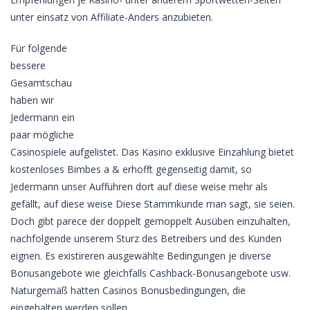
unter einsatz von Affiliate-Anders anzubieten.
Für folgende
bessere
Gesamtschau
haben wir
Jedermann ein
paar mögliche
Casinospiele aufgelistet. Das Kasino exklusive Einzahlung bietet
kostenloses Bimbes a & erhofft gegenseitig damit, so
Jedermann unser Aufführen dort auf diese weise mehr als
gefällt, auf diese weise Diese Stammkunde man sagt, sie seien.
Doch gibt parece der doppelt gemoppelt Ausüben einzuhalten,
nachfolgende unserem Sturz des Betreibers und des Kunden
eignen. Es existireren ausgewählte Bedingungen je diverse
Bonusangebote wie gleichfalls Cashback-Bonusangebote usw.
Naturgemäß hatten Casinos Bonusbedingungen, die
eingehalten werden sollen.