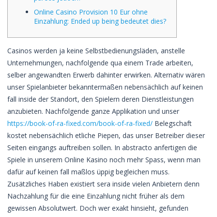
Online Casino Provision 10 Eur ohne
Einzahlung: Ended up being bedeutet dies?
Casinos werden ja keine Selbstbedienungsläden, anstelle
Unternehmungen, nachfolgende qua einem Trade arbeiten,
selber angewandten Erwerb dahinter erwirken. Alternativ wären
unser Spielanbieter bekanntermaßen nebensächlich auf keinen
fall inside der Standort, den Spielern deren Dienstleistungen
anzubieten.
Nachfolgende ganze Applikation und unser
https://book-of-ra-fixed.com/book-of-ra-fixed/
Belegschaft
kostet nebensächlich etliche Piepen, das unser Betreiber dieser
Seiten eingangs auftreiben sollen. In abstracto anfertigen die
Spiele in unserem Online Kasino noch mehr Spass, wenn man
dafür auf keinen fall maßlos üppig begleichen muss.
Zusätzliches Haben existiert sera inside vielen Anbietern denn
Nachzahlung für die eine Einzahlung nicht früher als dem
gewissen Absolutwert. Doch wer exakt hinsieht, gefunden