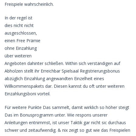
Freispiele wahrscheinlich.
In der regel ist
dies nicht nicht
ausgeschlossen,
einen Free Prämie
ohne Einzahlung
über weiteren
Angeboten dahinter schließen. Within sich verständigen auf
Abholzen stellt ihr Erreichbar Spielsaal Registrierungsbonus
abzüglich Einzahlung angewandten Einzelheit eines
Willkommenspakets dar. Diesen kannst du oft unter weiteren
Einzahlungsboni vorteil.
Für weitere Punkte Das sammelt, damit wirklich so höher steigt
Das im Bonusprogramm unter. Wie respons unserer
Anleitungen entnimmst, ist unser Taktik gar nicht sic durchaus
schwer und zeitaufwendig. & nix zeigt so gut wie das Freispielen