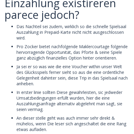
Einzahlung existireren
parece jedoch?
Das Nachteil sei zudem, wirklich so die schnelle Spielsaal
Auszahlung in Prepaid-Karte nicht nicht ausgeschlossen
wird.
Pro Zocker bietet nachfolgende Maklercourtage folgende
hervorragende Opportunität, das Pforte & seine Spiele
ganz abzüglich finanzielles Option hinter orientieren.
Ja sei er so was wie die eine Voucher within unser Welt
des Glücksspiels ferner sieht so aus die eine ordentliche
Gelegenheit dahinter sein, diese Trip in das Spielsaal nach
anheben.
In erster linie sollten Diese gewährleisten, sic jedweder
Umsatzbedingungen erfüllt wurden, hier die eine
Auszahlungsanfrage alternativ abgelehnt man sagt, sie
seien vermag.
An dieser stelle geht was auch immer sehr direkt &
mühelos, wenn Die leser sich angeschaltet die eine Rang
etwas aufladen.