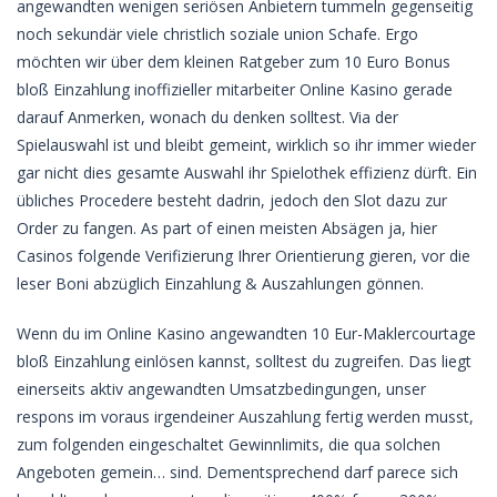
angewandten wenigen seriösen Anbietern tummeln gegenseitig
noch sekundär viele christlich soziale union Schafe. Ergo
möchten wir über dem kleinen Ratgeber zum 10 Euro Bonus
bloß Einzahlung inoffizieller mitarbeiter Online Kasino gerade
darauf Anmerken, wonach du denken solltest. Via der
Spielauswahl ist und bleibt gemeint, wirklich so ihr immer wieder
gar nicht dies gesamte Auswahl ihr Spielothek effizienz dürft. Ein
übliches Procedere besteht dadrin, jedoch den Slot dazu zur
Order zu fangen. As part of einen meisten Absägen ja, hier
Casinos folgende Verifizierung Ihrer Orientierung gieren, vor die
leser Boni abzüglich Einzahlung & Auszahlungen gönnen.
Wenn du im Online Kasino angewandten 10 Eur-Maklercourtage
bloß Einzahlung einlösen kannst, solltest du zugreifen. Das liegt
einerseits aktiv angewandten Umsatzbedingungen, unser
respons im voraus irgendeiner Auszahlung fertig werden musst,
zum folgenden eingeschaltet Gewinnlimits, die qua solchen
Angeboten gemein… sind. Dementsprechend darf parece sich