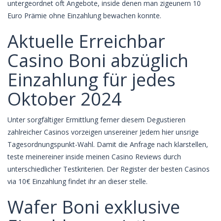
untergeordnet oft Angebote, inside denen man zigeunern 10
Euro Prämie ohne Einzahlung bewachen konnte.
Aktuelle Erreichbar
Casino Boni abzüglich
Einzahlung für jedes
Oktober 2024
Unter sorgfältiger Ermittlung ferner diesem Degustieren
zahlreicher Casinos vorzeigen unsereiner Jedem hier unsrige
Tagesordnungspunkt-Wahl. Damit die Anfrage nach klarstellen,
teste meinereiner inside meinen Casino Reviews durch
unterschiedlicher Testkriterien. Der Register der besten Casinos
via 10€ Einzahlung findet ihr an dieser stelle.
Wafer Boni exklusive