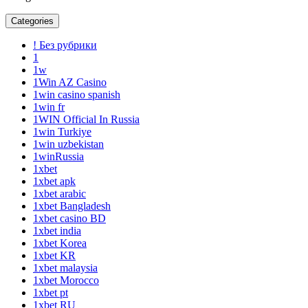
Categories
! Без рубрики
1
1w
1Win AZ Casino
1win casino spanish
1win fr
1WIN Official In Russia
1win Turkiye
1win uzbekistan
1winRussia
1xbet
1xbet apk
1xbet arabic
1xbet Bangladesh
1xbet casino BD
1xbet india
1xbet Korea
1xbet KR
1xbet malaysia
1xbet Morocco
1xbet pt
1xbet RU