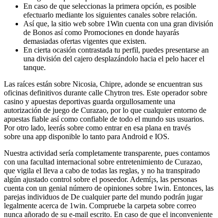
En caso de que seleccionas la primera opción, es posible
efectuarlo mediante los siguientes canales sobre relación.
Así que, la sitio web sobre 1Win cuenta con una gran división
de Bonos así­ como Promociones en donde hayarás
demasiadas ofertas vigentes que existen.
En cierta ocasión contrastada tu perfil, puedes presentarse an
una división del cajero desplazándolo hacia el pelo hacer el
tanque.
Las raíces están sobre Nicosia, Chipre, adonde se encuentran sus
oficinas definitivos durante calle Chytron tres. Este operador sobre
casino y apuestas deportivas guarda orgullosamente una
autorización de juego de Curazao, por lo que cualquier entorno de
apuestas fiable así­ como confiable de todo el mundo sus usuarios.
Por otro lado, leerás sobre como entrar en esa plana en través
sobre una app disponible lo tanto para Android e IOS.
Nuestra actividad serí­a completamente transparente, pues contamos
con una facultad internacional sobre entretenimiento de Curazao,
que vigila el lleva a cabo de todas las reglas, y no ha transpirado
algún ajustado control sobre el poseedor. Ademí¡s, las personas
cuenta con un genial número de opiniones sobre 1win. Entonces, las
parejas individuos de De cualquier parte del mundo podrán jugar
legalmente acerca de 1win. Compruebe la carpeta sobre correo
nunca añorado de su e-mail escrito. En caso de que el inconveniente