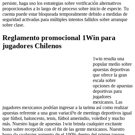
persiste, haga uso los estrategias sobre verificación alternativos
proporcionados a lo largo de el proceso sobre inicio de especie. Tu
cuenta puede estar bloqueada temporalmente debido a medidas de
seguridad activadas para múltiples intentos fallidos sobre arranque
sobre clase.
Reglamento promocional 1Win para
jugadores Сhilenos
1win resulta una
popular medio sobre
apuestas deportivas
que ofrece la gran
escala sobre
opciones de apuestas
deportivas para
jugadores
mexicanos. Las
jugadores mexicanos podrían ingresar a la tarima así­ como realizar
apuestas referente a una gran variacií³n de meetings deportivos igual
que fútbol, baloncesto, tenis, fútbol amerindio, voleibol y mucho
más. Nuestro lugar de apuestas 1win brinda cualquier excitante
bono sobre recepción con el fin de las gente mexicanos. Nuestro
bono da cualquier aumento de el 100% dentro del primer tanque