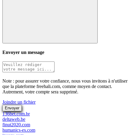
Envoyer un message
Note : pour assurer votre confiance, nous vous invitons à n'utiliser
que la plateforme freehali.com, comme moyen de contact.
Autrement, votre compte sera supprimé.
Joindre un fichier
Envoyer
136bet.com.br
deltaweb.be
finut2020.com
humanics-es.com