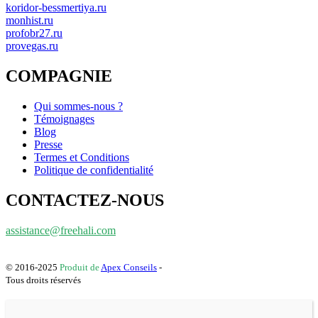
koridor-bessmertiya.ru
monhist.ru
profobr27.ru
provegas.ru
COMPAGNIE
Qui sommes-nous ?
Témoignages
Blog
Presse
Termes et Conditions
Politique de confidentialité
CONTACTEZ-NOUS
assistance@freehali.com
© 2016-2025
Produit de
Apex Conseils
-
Tous droits réservés