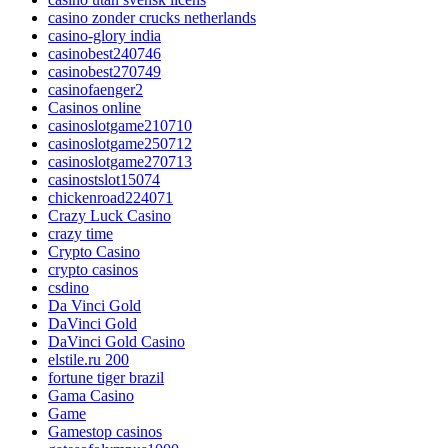
casino zonder crucks netherlands
casino-glory india
casinobest240746
casinobest270749
casinofaenger2
Casinos online
casinoslotgame210710
casinoslotgame250712
casinoslotgame270713
casinostslot15074
chickenroad224071
Crazy Luck Casino
crazy time
Crypto Casino
crypto casinos
csdino
Da Vinci Gold
DaVinci Gold
DaVinci Gold Casino
elstile.ru 200
fortune tiger brazil
Gama Casino
Game
Gamestop casinos