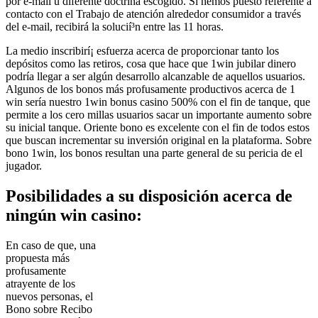
por e-mail u diferente doctrina escogido. Si hemos puesto referente a
contacto con el Trabajo de atención alrededor consumidor a través
del e-mail, recibirá la solucií³n entre las 11 horas.
La medio inscribirí¡ esfuerza acerca de proporcionar tanto los
depósitos como las retiros, cosa que hace que 1win jubilar dinero
podrí­a llegar a ser algún desarrollo alcanzable de aquellos usuarios.
Algunos de los bonos más profusamente productivos acerca de 1
win serí­a nuestro 1win bonus casino 500% con el fin de tanque, que
permite a los cero millas usuarios sacar un importante aumento sobre
su inicial tanque. Oriente bono es excelente con el fin de todos estos
que buscan incrementar su inversión original en la plataforma. Sobre
bono 1win, los bonos resultan una parte general de su pericia de el
jugador.
Posibilidades a su disposición acerca de
ningún win casino:
En caso de que, una
propuesta más
profusamente
atrayente de los
nuevos personas, el
Bono sobre Recibo