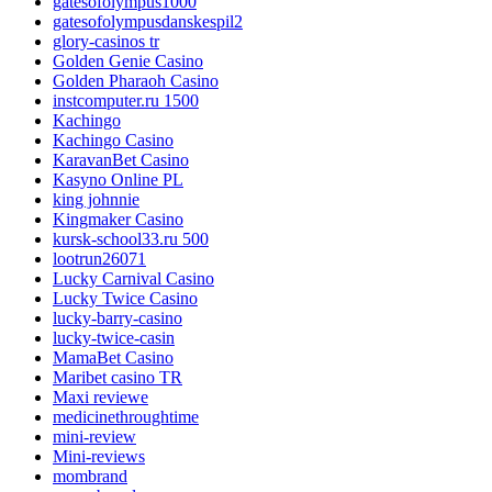
gatesofolympus1000
gatesofolympusdanskespil2
glory-casinos tr
Golden Genie Casino
Golden Pharaoh Casino
instcomputer.ru 1500
Kachingo
Kachingo Casino
KaravanBet Casino
Kasyno Online PL
king johnnie
Kingmaker Casino
kursk-school33.ru 500
lootrun26071
Lucky Carnival Casino
Lucky Twice Casino
lucky-barry-casino
lucky-twice-casin
MamaBet Casino
Maribet casino TR
Maxi reviewe
medicinethroughtime
mini-review
Mini-reviews
mombrand