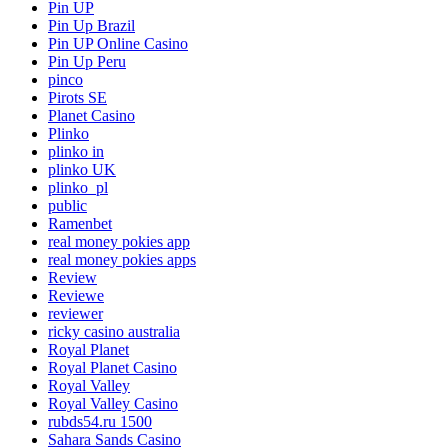
Pin UP
Pin Up Brazil
Pin UP Online Casino
Pin Up Peru
pinco
Pirots SE
Planet Casino
Plinko
plinko in
plinko UK
plinko_pl
public
Ramenbet
real money pokies app
real money pokies apps
Review
Reviewe
reviewer
ricky casino australia
Royal Planet
Royal Planet Casino
Royal Valley
Royal Valley Casino
rubds54.ru 1500
Sahara Sands Casino