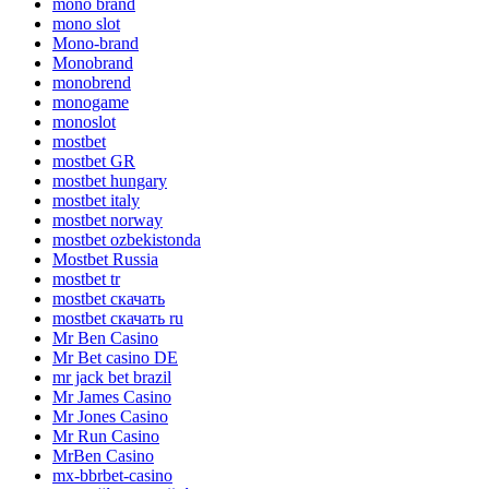
mono brand
mono slot
Mono-brand
Monobrand
monobrend
monogame
monoslot
mostbet
mostbet GR
mostbet hungary
mostbet italy
mostbet norway
mostbet ozbekistonda
Mostbet Russia
mostbet tr
mostbet скачать
mostbet скачать ru
Mr Ben Casino
Mr Bet casino DE
mr jack bet brazil
Mr James Casino
Mr Jones Casino
Mr Run Casino
MrBen Casino
mx-bbrbet-casino