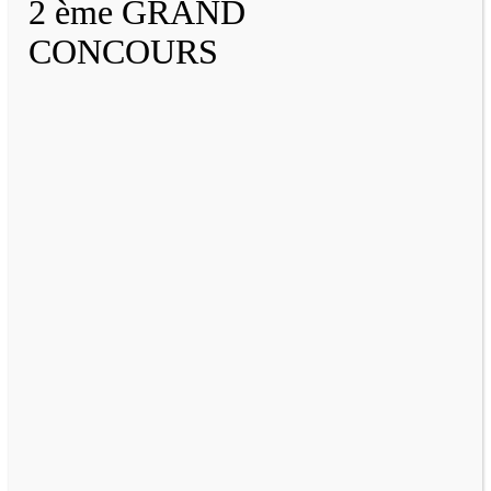
2 ème GRAND
CONCOURS