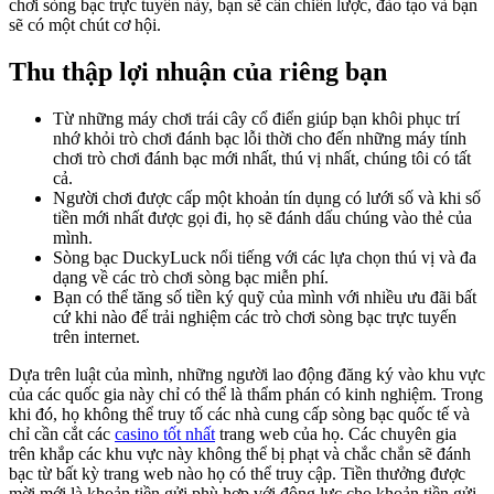
chơi sòng bạc trực tuyến này, bạn sẽ cần chiến lược, đào tạo và bạn
sẽ có một chút cơ hội.
Thu thập lợi nhuận của riêng bạn
Từ những máy chơi trái cây cổ điển giúp bạn khôi phục trí
nhớ khỏi trò chơi đánh bạc lỗi thời cho đến những máy tính
chơi trò chơi đánh bạc mới nhất, thú vị nhất, chúng tôi có tất
cả.
Người chơi được cấp một khoản tín dụng có lưới số và khi số
tiền mới nhất được gọi đi, họ sẽ đánh dấu chúng vào thẻ của
mình.
Sòng bạc DuckyLuck nổi tiếng với các lựa chọn thú vị và đa
dạng về các trò chơi sòng bạc miễn phí.
Bạn có thể tăng số tiền ký quỹ của mình với nhiều ưu đãi bất
cứ khi nào để trải nghiệm các trò chơi sòng bạc trực tuyến
trên internet.
Dựa trên luật của mình, những người lao động đăng ký vào khu vực
của các quốc gia này chỉ có thể là thẩm phán có kinh nghiệm. Trong
khi đó, họ không thể truy tố các nhà cung cấp sòng bạc quốc tế và
chỉ cần cắt các
casino tốt nhất
trang web của họ. Các chuyên gia
trên khắp các khu vực này không thể bị phạt và chắc chắn sẽ đánh
bạc từ bất kỳ trang web nào họ có thể truy cập. Tiền thưởng được
mời mới là khoản tiền gửi phù hợp với động lực cho khoản tiền gửi