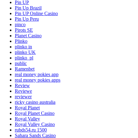
Pin UP
Pin Up Brazil
Pin UP Online Casino
Pin Up Peru
pinco
Pirots SE
Planet Casino
Plinko
plinko in
plinko UK
plinko_pl
public
Ramenbet
real money pokies app
real money pokies apps
Review
Reviewe
reviewer
ricky casino australia
Royal Planet
Royal Planet Casino
Royal Valley
Royal Valley Casino
rubds54.ru 1500
Sahara Sands Casino