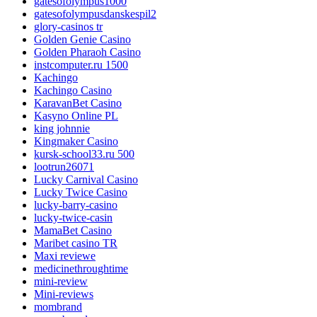
gatesofolympus1000
gatesofolympusdanskespil2
glory-casinos tr
Golden Genie Casino
Golden Pharaoh Casino
instcomputer.ru 1500
Kachingo
Kachingo Casino
KaravanBet Casino
Kasyno Online PL
king johnnie
Kingmaker Casino
kursk-school33.ru 500
lootrun26071
Lucky Carnival Casino
Lucky Twice Casino
lucky-barry-casino
lucky-twice-casin
MamaBet Casino
Maribet casino TR
Maxi reviewe
medicinethroughtime
mini-review
Mini-reviews
mombrand