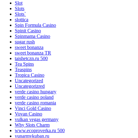
Slot
Slots
Slots`
slottica
Spin Formula Casino
Spinit Casino
Spinmama Casino
sugar rush
sweet bonanza
sweet bonanza TR
taishetczn.ru 500
Tea Spins
Teaspins
Tropica Casino
Uncategorized
Uncategorizred
verde casino hungary
verde casino poland
verde casino romania
Vinci Gold Casino
Vovan Casino
vulkan vegas germany
Why Slots Charm
www.ecoproverka.ru 500
yunarmykuban.ru