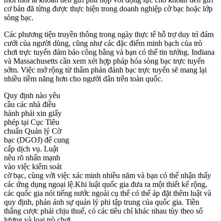
cơ bản đã từng được thực hiện trong doanh nghiệp cờ bạc hoặc lớp
sòng bạc.
Các phương tiện truyền thông trong ngày thực tế hỗ trợ duy trì đám
cưới của người dùng, cũng như các đặc điểm minh bạch của trò
chơi trực tuyến đảm bảo công bằng và bạn có thể tin tưởng. Indiana
và Massachusetts cần xem xét hợp pháp hóa sòng bạc trực tuyến
sớm. Việc mở rộng từ thẩm phán đánh bạc trực tuyến sẽ mang lại
nhiều tiềm năng hơn cho người dân trên toàn quốc.
Quy định nào yêu
cầu các nhà điều
hành phải xin giấy
phép tại Cục Tiêu
chuẩn Quản lý Cờ
bạc (DGOJ) để cung
cấp dịch vụ. Luật
nêu rõ nhấn mạnh
vào việc kiểm soát
cờ bạc, cùng với việc xác minh nhiều năm và bạn có thể nhận thấy
các ứng dụng ngoại lệ.Khi luật quốc gia đưa ra một thiết kế rộng,
các quốc gia nói tiếng nước ngoài cụ thể có thể áp đặt thêm luật và
quy định, phản ánh sự quản lý phi tập trung của quốc gia. Tiền
thắng cược phải chịu thuế, có các tiêu chí khác nhau tùy theo số
lượng và loại trò chơi.