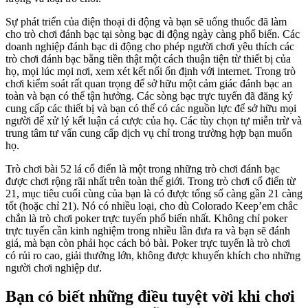
Sự phát triển của điện thoại di động và bạn sẽ uống thuốc đã làm
cho trò chơi đánh bạc tại sòng bạc di động ngày càng phổ biến. Các
doanh nghiệp đánh bạc di động cho phép người chơi yêu thích các
trò chơi đánh bạc bằng tiền thật một cách thuận tiện từ thiết bị của
họ, mọi lúc mọi nơi, xem xét kết nối ổn định với internet. Trong trò
chơi kiểm soát rất quan trọng để sở hữu một cảm giác đánh bạc an
toàn và bạn có thể tận hưởng. Các sòng bạc trực tuyến đã đăng ký
cung cấp các thiết bị và bạn có thể có các nguồn lực để sở hữu mọi
người để xử lý kết luận cá cược của họ. Các tùy chọn tự miễn trừ và
trung tâm tư vấn cung cấp dịch vụ chỉ trong trường hợp bạn muốn
họ.
Trò chơi bài 52 lá cổ điển là một trong những trò chơi đánh bạc
được chơi rộng rãi nhất trên toàn thế giới. Trong trò chơi cổ điển từ
21, mục tiêu cuối cùng của bạn là có được tổng số càng gần 21 càng
tốt (hoặc chỉ 21). Nó có nhiều loại, cho dù Colorado Keep’em chắc
chắn là trò chơi poker trực tuyến phổ biến nhất. Không chỉ poker
trực tuyến cần kinh nghiệm trong nhiều lần đưa ra và bạn sẽ đánh
giá, mà bạn còn phải học cách bỏ bài. Poker trực tuyến là trò chơi
có rủi ro cao, giải thưởng lớn, không được khuyến khích cho những
người chơi nghiệp dư.
Bạn có biết những điều tuyệt vời khi chơi