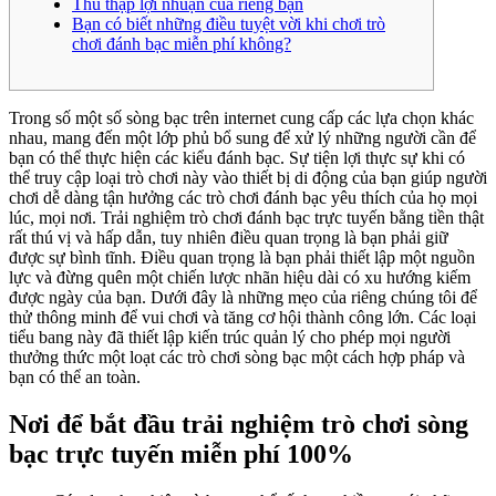
Thu thập lợi nhuận của riêng bạn
Bạn có biết những điều tuyệt vời khi chơi trò
chơi đánh bạc miễn phí không?
Trong số một số sòng bạc trên internet cung cấp các lựa chọn khác
nhau, mang đến một lớp phủ bổ sung để xử lý những người cần để
bạn có thể thực hiện các kiểu đánh bạc. Sự tiện lợi thực sự khi có
thể truy cập loại trò chơi này vào thiết bị di động của bạn giúp người
chơi dễ dàng tận hưởng các trò chơi đánh bạc yêu thích của họ mọi
lúc, mọi nơi. Trải nghiệm trò chơi đánh bạc trực tuyến bằng tiền thật
rất thú vị và hấp dẫn, tuy nhiên điều quan trọng là bạn phải giữ
được sự bình tĩnh.
Điều quan trọng là bạn phải thiết lập một nguồn
lực và đừng quên một chiến lược nhãn hiệu dài có xu hướng kiếm
được ngày của bạn. Dưới đây là những mẹo của riêng chúng tôi để
thử thông minh để vui chơi và tăng cơ hội thành công lớn. Các loại
tiểu bang này đã thiết lập kiến ​​trúc quản lý cho phép mọi người
thưởng thức một loạt các trò chơi sòng bạc một cách hợp pháp và
bạn có thể an toàn.
Nơi để bắt đầu trải nghiệm trò chơi sòng
bạc trực tuyến miễn phí 100%