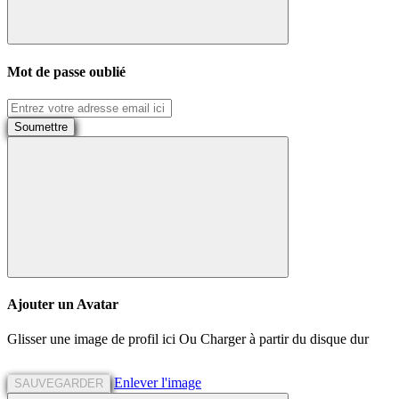
Mot de passe oublié
Soumettre
Ajouter un Avatar
Glisser une image de profil ici
Ou
Charger à partir du disque dur
Enlever l'image
SAUVEGARDER