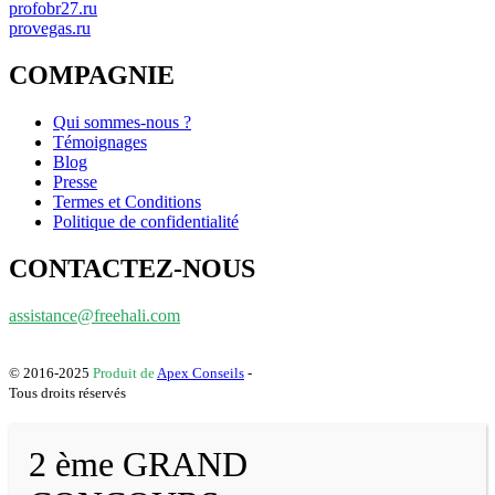
profobr27.ru
provegas.ru
COMPAGNIE
Qui sommes-nous ?
Témoignages
Blog
Presse
Termes et Conditions
Politique de confidentialité
CONTACTEZ-NOUS
assistance@freehali.com
© 2016-2025
Produit de
Apex Conseils
-
Tous droits réservés
2 ème GRAND