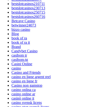
bestslotcasinos210711
bestslotcasinos230713
bestslotcasinos250715
bestslotcasinos260716
Betcave Casino
betwinner24073
bizzo casino
Blog
book of ra
book of ra it
Brand
Candybet Casino
casibom tr
casibom-tg
Casini Online
casino
Casino and Friends
casino en ligne argent reel
casino en ligne fr
Casino non gamstop
casino onlina ca
casino online ar
casinò online it
casino svensk licens
casino utan svensk licens