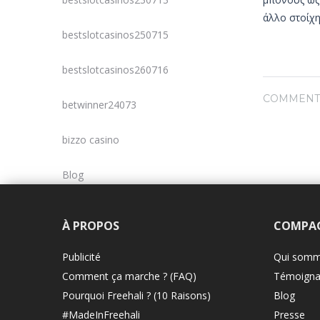
άλλο στοίχη
bestslotcasinos250715
bestslotcasinos260716
COMMENT
betwinner24073
bizzo casino
Blog
book of ra
À PROPOS
COMPA
book of ra it
Publicité
Qui somm
Comment ça marche ? (FAQ)
Témoigna
Brand
Pourquoi Freehali ? (10 Raisons)
Blog
Candybet Casino
#MadeInFreehali
Presse