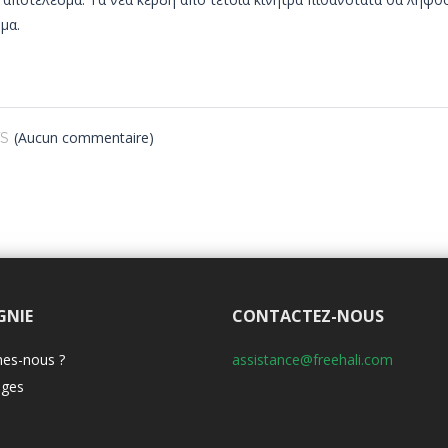
μα.
(Aucun commentaire)
S
GNIE
CONTACTEZ-NOUS
es-nous ?
assistance@freehali.com
ges