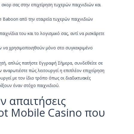
ο σκορ σας στην επιχείρηση τυχερών παιχνιδιών και
ge Baboon από την εταιρεία τυχερών παιχνιδιών
παιχνίδια του και το λογισμικό σας, αντί να ρισκάρετε
ύν να χρησιμοποιηθούν μόνο στο συγκεκριμένο
λητή, απλώς πατήστε Εγγραφή Σήμερα, συνδεθείτε σε
ν αναρωτιέστε πώς λειτουργεί η επιπλέον επιχείρηση
υργεί με τον ίδιο τρόπο όπως οι διαδικτυακές
οίξουν έναν στόχο παιχνιδιού.
ον απαιτήσεις
ot Mobile Casino που