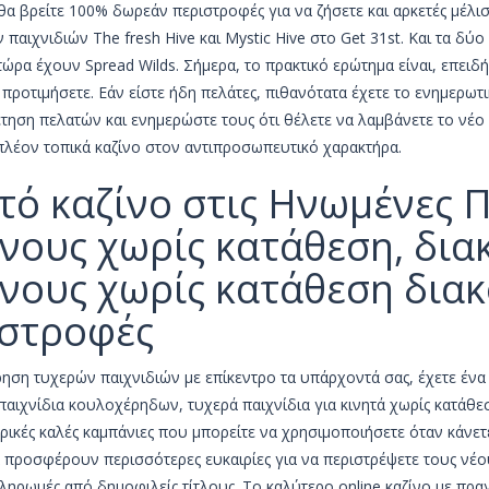
α βρείτε 100% δωρεάν περιστροφές για να ζήσετε και αρκετές μέλισ
ν παιχνιδιών The fresh Hive και Mystic Hive στο Get 31st. Και τα δ
 τώρα έχουν Spread Wilds. Σήμερα, το πρακτικό ερώτημα είναι, επειδή
 προτιμήσετε. Εάν είστε ήδη πελάτες, πιθανότατα έχετε το ενημερωτι
τηση πελατών και ενημερώστε τους ότι θέλετε να λαμβάνετε το νέο 
λέον τοπικά καζίνο στον αντιπροσωπευτικό χαρακτήρα.
τό καζίνο στις Ηνωμένες Π
ους χωρίς κατάθεση, δια
ους χωρίς κατάθεση δια
ιστροφές
ρηση τυχερών παιχνιδιών με επίκεντρο τα υπάρχοντά σας, έχετε έν
 παιχνίδια κουλοχέρηδων, τυχερά παιχνίδια για κινητά χωρίς κατάθε
ερικές καλές καμπάνιες που μπορείτε να χρησιμοποιήσετε όταν κάνε
προσφέρουν περισσότερες ευκαιρίες για να περιστρέψετε τους νέους
ληρωμές από δημοφιλείς τίτλους. Το καλύτερο online καζίνο με πραγ