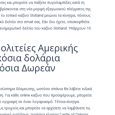
σες και μπορείτε να παίξετε πυγολαμπίδες κατά τη
ύο βρίσκονται στη νέα μορφή εξαγωνικού πλέγματος της
 το τοπικό καζίνο Slotland μειώνει τα κίνητρα, πόσους
κό δελτίο στο email σας. Εάν δεν έχετε, επισκεφθείτε
ενημερωτικό δελτίο του καζίνο Slotland. Υπάρχουν 10
ολιτείες Αμερικής
κόσια δολάρια
κόσια Δωρεάν
α σύστημα δέσμευσης, ωστόσο σπάνια θα λάβετε ειδικά
ση. Για κάθε online καζίνο που προσφέρουμε, μπορείτε
τε εγγραφή σε έναν λογαριασμό. Τέτοια κίνητρα
 τροχούς και μπορείτε να αρχίσετε να λαμβάνετε τις
ματικό εισόδημα, τεράστια κίνητρα Castle of Options