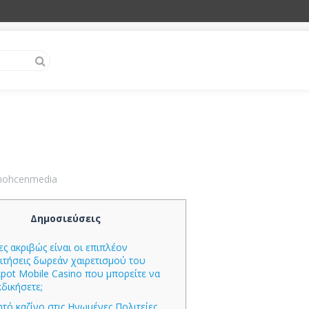
 mohcenmedia
Δημοσιεύσεις
ες ακριβώς είναι οι επιπλέον
ιτήσεις δωρεάν χαιρετισμού του
kpot Mobile Casino που μπορείτε να
κδικήσετε;
ητό καζίνο στις Ηνωμένες Πολιτείες