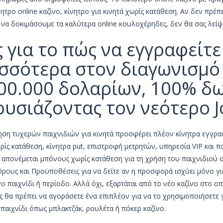
νητρο online καζίνο, κίνητρο για κινητά χωρίς κατάθεση. Αν δεν πρέπ
 να δοκιμάσουμε τα καλύτερα online κουλοχέρηδες, δεν θα σας λείψ
ς για το πώς να εγγραφείτε
σσότερα στον διαγωνισμό 
00.000 δολαρίων, 100% δ
υσιάζοντας τον νεότερο 
ηση τυχερών παιχνιδιών για κινητά προσφέρει πλέον κίνητρα εγγρα
ίς κατάθεση, κίνητρα put, επιστροφή μετρητών, υπηρεσία VIP και 
 απονέμεται μπόνους χωρίς κατάθεση για τη χρήση του παιχνιδιού o
Όρους και Προϋποθέσεις για να δείτε αν η προσφορά ισχύει μόνο γι
ο παιχνίδι ή περίοδο. Αλλά όχι, εξαρτάται από το νέο καζίνο στο ο
ως θα πρέπει να αγοράσετε ένα επιπλέον για να το χρησιμοποιήσετε 
 παιχνίδι όπως μπλακτζάκ, ρουλέτα ή πόκερ καζίνο.