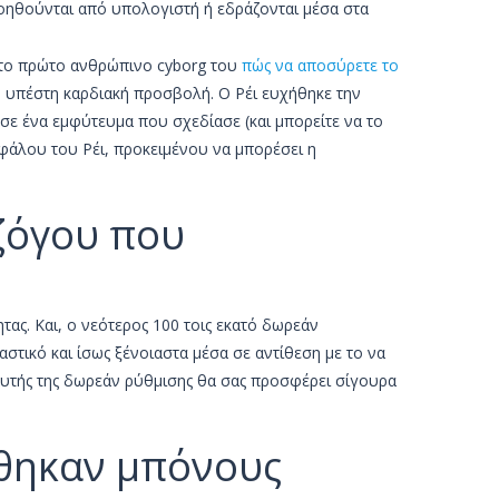
βοηθούνται από υπολογιστή ή εδράζονται μέσα στα
ε το πρώτο ανθρώπινο cyborg του
πώς να αποσύρετε το
υ υπέστη καρδιακή προσβολή. Ο Ρέι ευχήθηκε την
σε ένα εμφύτευμα που σχεδίασε (και μπορείτε να το
φάλου του Ρέι, προκειμένου να μπορέσει η
τζόγου που
ητας. Και, ο νεότερος 100 τοις εκατό δωρεάν
αστικό και ίσως ξένοιαστα μέσα σε αντίθεση με το να
 αυτής της δωρεάν ρύθμισης θα σας προσφέρει σίγουρα
θηκαν μπόνους