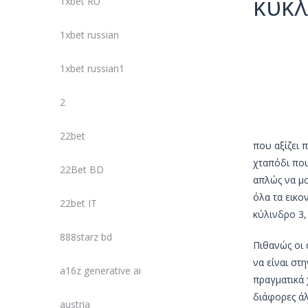
κύκλ
1xbet RU
1xbet russian
1xbet russian1
2
22bet
που αξίζει 
χταπόδι που
22Bet BD
απλώς να μο
όλα τα εικο
22bet IT
κύλινδρο 3,
888starz bd
Πιθανώς οι 
να είναι στ
a16z generative ai
πραγματικά 
διάφορες άλ
austria