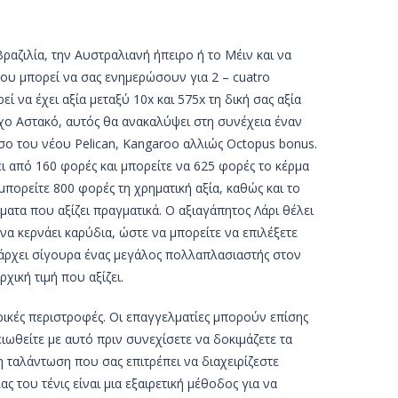
 Βραζιλία, την Αυστραλιανή ήπειρο ή το Μέιν και να
που μπορεί να σας ενημερώσουν για 2 – cuatro
ί να έχει αξία μεταξύ 10x και 575x τη δική σας αξία
χο Αστακό, αυτός θα ανακαλύψει στη συνέχεια έναν
ο του νέου Pelican, Kangaroo αλλιώς Octopus bonus.
 από 160 φορές και μπορείτε να 625 φορές το κέρμα
μπορείτε 800 φορές τη χρηματική αξία, καθώς και το
ματα που αξίζει πραγματικά. Ο αξιαγάπητος Λάρι θέλει
 να κερνάει καρύδια, ώστε να μπορείτε να επιλέξετε
πάρχει σίγουρα ένας μεγάλος πολλαπλασιαστής στον
χική τιμή που αξίζει.
ερικές περιστροφές. Οι επαγγελματίες μπορούν επίσης
ιωθείτε με αυτό πριν συνεχίσετε να δοκιμάζετε τα
 ταλάντωση που σας επιτρέπει να διαχειρίζεστε
ς του τένις είναι μια εξαιρετική μέθοδος για να