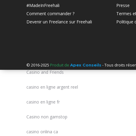
#MadeInFreehali
Presse
casibom tr
Comment commander ?
Termes et
Devenir un Freelance sur Freehali
Politique 
casibom-tg
Casini Online
casino
© 2016-2025
Produit de
- Tous droits rése
Apex Conseils
Casino and Friends
casino en ligne argent reel
casino en ligne fr
Casino non gamstop
casino onlina ca