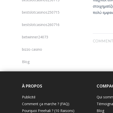
στοιχηματίζ
bestslotcasinos250715
πολύ εμφαν
bestslotcasinos260716
betwinner24073
COMMENT
bizzo casino
Blog
book of ra
À PROPOS
COMPA
book of ra it
Publicité
Qui somm
Brand
Comment ça marche ? (FAQ)
Témoigna
Pourquoi Freehali ? (10 Raisons)
Blog
Candybet Casino